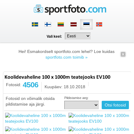
Vali keel:
Hei! Esmakordselt sportfoto.com lehel? Loe kuidas
sportfoto.com toimib »
Koolidevaheline 100 x 1000m teatejooks EV100
4506
Fotosid:
Kuupäev: 18.10.2018
Fotosid on võimalik otsida
Pildistamise aeg:
pildistamise aja järgi.