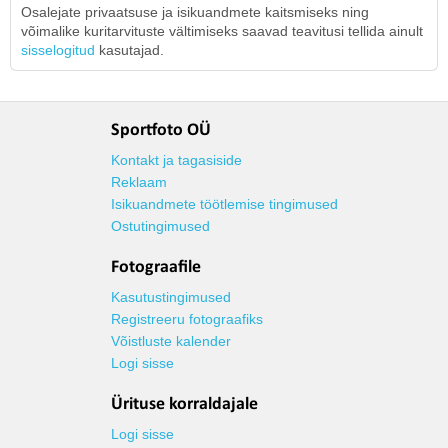
Osalejate privaatsuse ja isikuandmete kaitsmiseks ning
võimalike kuritarvituste vältimiseks saavad teavitusi tellida ainult
sisselogitud
kasutajad.
Sportfoto OÜ
Kontakt ja tagasiside
Reklaam
Isikuandmete töötlemise tingimused
Ostutingimused
Fotograafile
Kasutustingimused
Registreeru fotograafiks
Võistluste kalender
Logi sisse
Ürituse korraldajale
Logi sisse