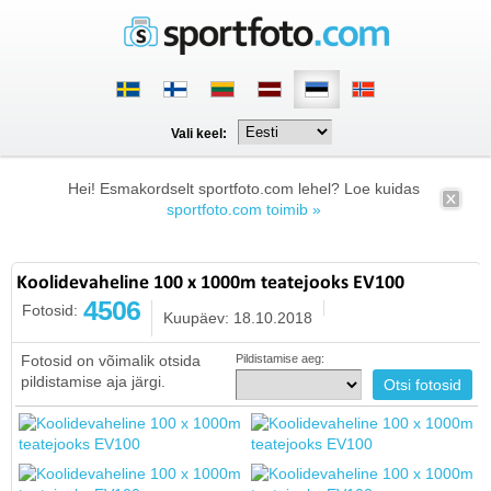
Vali keel:
Hei! Esmakordselt sportfoto.com lehel? Loe kuidas
sportfoto.com toimib »
Koolidevaheline 100 x 1000m teatejooks EV100
4506
Fotosid:
Kuupäev: 18.10.2018
Fotosid on võimalik otsida
Pildistamise aeg:
pildistamise aja järgi.