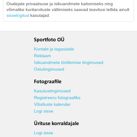
Osalejate privaatsuse ja isikuandmete kaitsmiseks ning
võimalike kuritarvituste vältimiseks saavad teavitusi tellida ainult
sisselogitud
kasutajad.
Sportfoto OÜ
Kontakt ja tagasiside
Reklaam
Isikuandmete töötlemise tingimused
Ostutingimused
Fotograafile
Kasutustingimused
Registreeru fotograafiks
Võistluste kalender
Logi sisse
Ürituse korraldajale
Logi sisse