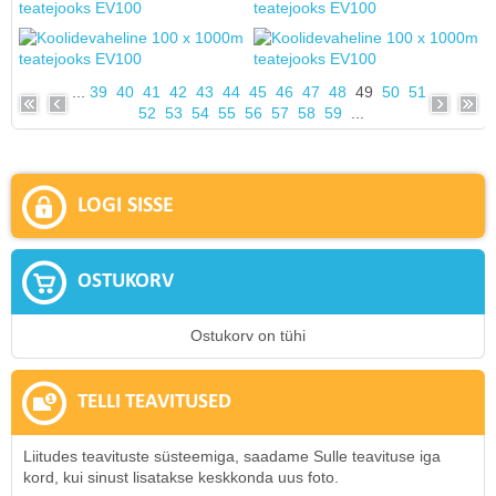
...
39
40
41
42
43
44
45
46
47
48
49
50
51
52
53
54
55
56
57
58
59
...
LOGI SISSE
OSTUKORV
Ostukorv on tühi
TELLI TEAVITUSED
Liitudes teavituste süsteemiga, saadame Sulle teavituse iga
kord, kui sinust lisatakse keskkonda uus foto.