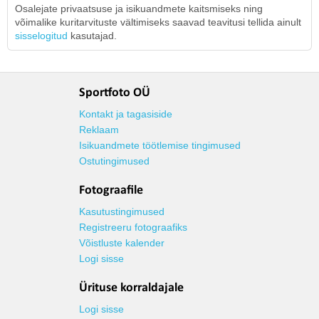
Osalejate privaatsuse ja isikuandmete kaitsmiseks ning
võimalike kuritarvituste vältimiseks saavad teavitusi tellida ainult
sisselogitud
kasutajad.
Sportfoto OÜ
Kontakt ja tagasiside
Reklaam
Isikuandmete töötlemise tingimused
Ostutingimused
Fotograafile
Kasutustingimused
Registreeru fotograafiks
Võistluste kalender
Logi sisse
Ürituse korraldajale
Logi sisse