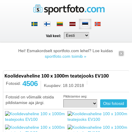
Vali keel:
Hei! Esmakordselt sportfoto.com lehel? Loe kuidas
sportfoto.com toimib »
Koolidevaheline 100 x 1000m teatejooks EV100
4506
Fotosid:
Kuupäev: 18.10.2018
Fotosid on võimalik otsida
Pildistamise aeg:
pildistamise aja järgi.