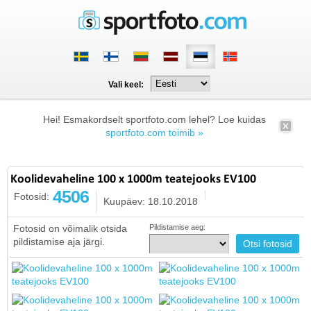
Vali keel:
Hei! Esmakordselt sportfoto.com lehel? Loe kuidas
sportfoto.com toimib »
Koolidevaheline 100 x 1000m teatejooks EV100
4506
Fotosid:
Kuupäev: 18.10.2018
Fotosid on võimalik otsida
Pildistamise aeg:
pildistamise aja järgi.