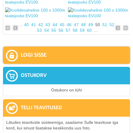
...
40
41
42
43
44
45
46
47
48
49
50
51
52
53
54
55
56
57
58
59
60
...
LOGI SISSE
OSTUKORV
Ostukorv on tühi
TELLI TEAVITUSED
Liitudes teavituste süsteemiga, saadame Sulle teavituse iga
kord, kui sinust lisatakse keskkonda uus foto.