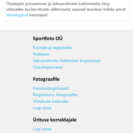
Osalejate privaatsuse ja isikuandmete kaitsmiseks ning
võimalike kuritarvituste vältimiseks saavad teavitusi tellida ainult
sisselogitud
kasutajad.
Sportfoto OÜ
Kontakt ja tagasiside
Reklaam
Isikuandmete töötlemise tingimused
Ostutingimused
Fotograafile
Kasutustingimused
Registreeru fotograafiks
Võistluste kalender
Logi sisse
Ürituse korraldajale
Logi sisse