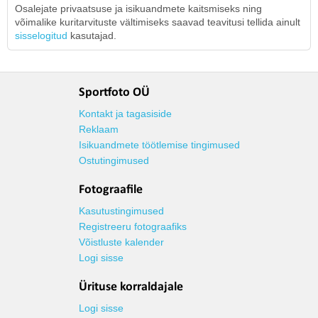
Osalejate privaatsuse ja isikuandmete kaitsmiseks ning
võimalike kuritarvituste vältimiseks saavad teavitusi tellida ainult
sisselogitud
kasutajad.
Sportfoto OÜ
Kontakt ja tagasiside
Reklaam
Isikuandmete töötlemise tingimused
Ostutingimused
Fotograafile
Kasutustingimused
Registreeru fotograafiks
Võistluste kalender
Logi sisse
Ürituse korraldajale
Logi sisse