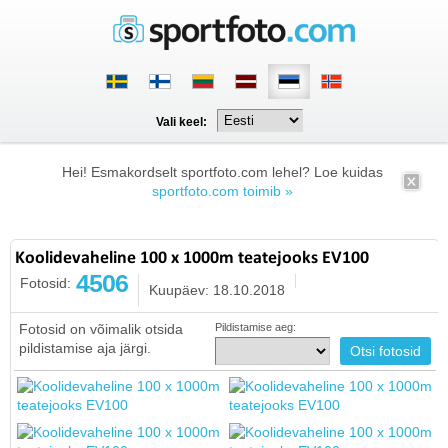
Vali keel:
Hei! Esmakordselt sportfoto.com lehel? Loe kuidas
sportfoto.com toimib »
Koolidevaheline 100 x 1000m teatejooks EV100
4506
Fotosid:
Kuupäev: 18.10.2018
Fotosid on võimalik otsida
Pildistamise aeg:
pildistamise aja järgi.