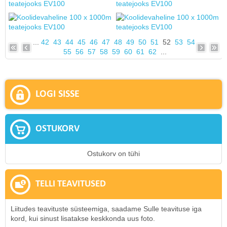
...
42
43
44
45
46
47
48
49
50
51
52
53
54
55
56
57
58
59
60
61
62
...
LOGI SISSE
OSTUKORV
Ostukorv on tühi
TELLI TEAVITUSED
Liitudes teavituste süsteemiga, saadame Sulle teavituse iga
kord, kui sinust lisatakse keskkonda uus foto.