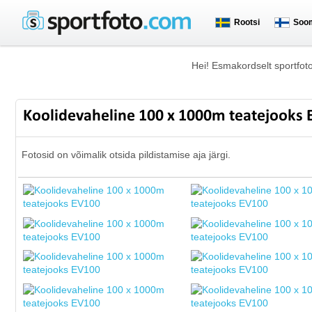
Rootsi
Soo
Hei! Esmakordselt sportfot
Koolidevaheline 100 x 1000m teatejooks
Fotosid on võimalik otsida pildistamise aja järgi.