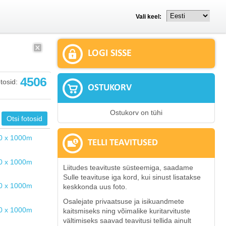
Vali keel:
LOGI SISSE
4506
tosid:
OSTUKORV
Ostukorv on tühi
TELLI TEAVITUSED
Liitudes teavituste süsteemiga, saadame
Sulle teavituse iga kord, kui sinust lisatakse
keskkonda uus foto.
Osalejate privaatsuse ja isikuandmete
kaitsmiseks ning võimalike kuritarvituste
vältimiseks saavad teavitusi tellida ainult