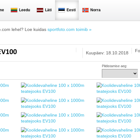
me
Leedu
Läti
Eesti
Norra
o.com lehel? Loe kuidas
sportfoto.com toimib »
Fo
 EV100
Kuupäev: 18.10.2018
Pildistamise aeg: