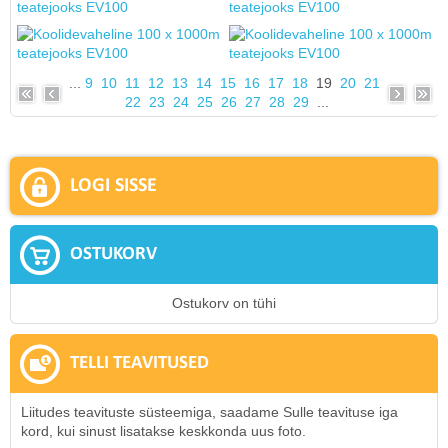
...
9
10
11
12
13
14
15
16
17
18
19
20
21
22
23
24
25
26
27
28
29
...
LOGI SISSE
OSTUKORV
Ostukorv on tühi
TELLI TEAVITUSED
Liitudes teavituste süsteemiga, saadame Sulle teavituse iga
kord, kui sinust lisatakse keskkonda uus foto.