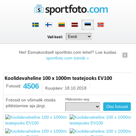
Vali keel:
Hei! Esmakordselt sportfoto.com lehel? Loe kuidas
sportfoto.com toimib »
Koolidevaheline 100 x 1000m teatejooks EV100
4506
Fotosid:
Kuupäev: 18.10.2018
Fotosid on võimalik otsida
Pildistamise aeg:
pildistamise aja järgi.