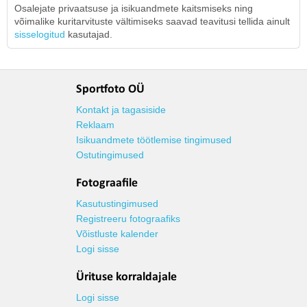
Osalejate privaatsuse ja isikuandmete kaitsmiseks ning
võimalike kuritarvituste vältimiseks saavad teavitusi tellida ainult
sisselogitud
kasutajad.
Sportfoto OÜ
Kontakt ja tagasiside
Reklaam
Isikuandmete töötlemise tingimused
Ostutingimused
Fotograafile
Kasutustingimused
Registreeru fotograafiks
Võistluste kalender
Logi sisse
Ürituse korraldajale
Logi sisse