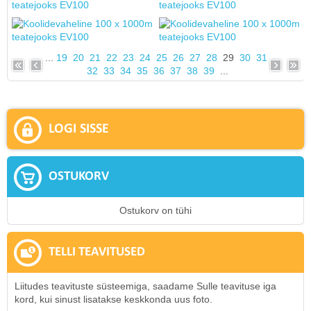
...
19
20
21
22
23
24
25
26
27
28
29
30
31
32
33
34
35
36
37
38
39
...
LOGI SISSE
OSTUKORV
Ostukorv on tühi
TELLI TEAVITUSED
Liitudes teavituste süsteemiga, saadame Sulle teavituse iga
kord, kui sinust lisatakse keskkonda uus foto.