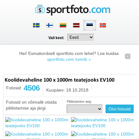
Vali keel:
Hei! Esmakordselt sportfoto.com lehel? Loe kuidas
sportfoto.com toimib »
Koolidevaheline 100 x 1000m teatejooks EV100
4506
Fotosid:
Kuupäev: 18.10.2018
Fotosid on võimalik otsida
Pildistamise aeg:
pildistamise aja järgi.