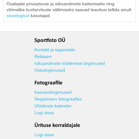
Osalejate privaatsuse ja isikuandmete kaitsmiseks ning
võimalike kuritarvituste vältimiseks saavad teavitusi tellida ainult
sisselogitud
kasutajad.
Sportfoto OÜ
Kontakt ja tagasiside
Reklaam
Isikuandmete töötlemise tingimused
Ostutingimused
Fotograafile
Kasutustingimused
Registreeru fotograafiks
Võistluste kalender
Logi sisse
Ürituse korraldajale
Logi sisse