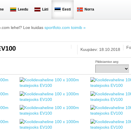
me
Leedu
Läti
Eesti
Norra
o.com lehel? Loe kuidas
sportfoto.com toimib »
Fo
 EV100
Kuupäev: 18.10.2018
Pildistamise aeg: