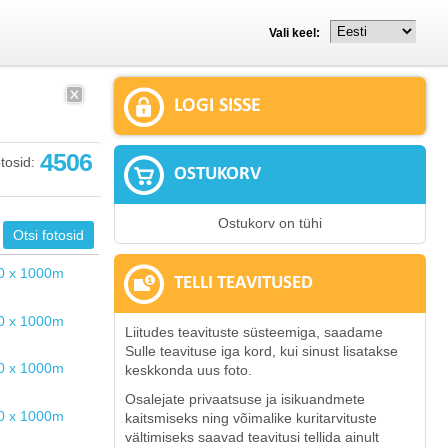
Vali keel:
LOGI SISSE
4506
tosid:
OSTUKORV
Ostukorv on tühi
TELLI TEAVITUSED
Liitudes teavituste süsteemiga, saadame
Sulle teavituse iga kord, kui sinust lisatakse
keskkonda uus foto.
Osalejate privaatsuse ja isikuandmete
kaitsmiseks ning võimalike kuritarvituste
vältimiseks saavad teavitusi tellida ainult