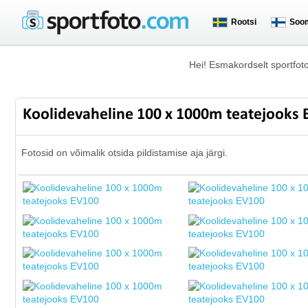
Rootsi
Soo
Hei! Esmakordselt sportfot
Koolidevaheline 100 x 1000m teatejooks
Fotosid on võimalik otsida pildistamise aja järgi.