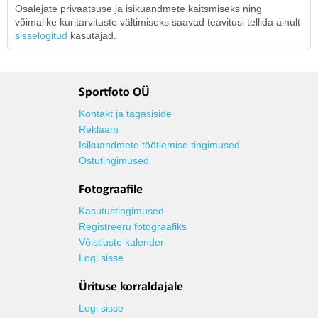
Osalejate privaatsuse ja isikuandmete kaitsmiseks ning
võimalike kuritarvituste vältimiseks saavad teavitusi tellida ainult
sisselogitud
kasutajad.
Sportfoto OÜ
Kontakt ja tagasiside
Reklaam
Isikuandmete töötlemise tingimused
Ostutingimused
Fotograafile
Kasutustingimused
Registreeru fotograafiks
Võistluste kalender
Logi sisse
Ürituse korraldajale
Logi sisse