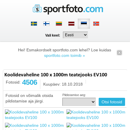
Vali keel:
Hei! Esmakordselt sportfoto.com lehel? Loe kuidas
sportfoto.com toimib »
Koolidevaheline 100 x 1000m teatejooks EV100
4506
Fotosid:
Kuupäev: 18.10.2018
Fotosid on võimalik otsida
Pildistamise aeg:
pildistamise aja järgi.