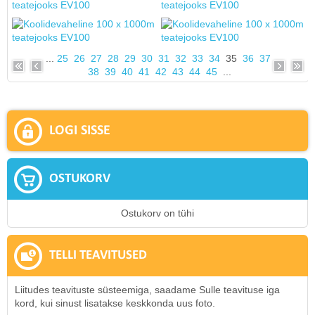
...
25
26
27
28
29
30
31
32
33
34
35
36
37
38
39
40
41
42
43
44
45
...
LOGI SISSE
OSTUKORV
Ostukorv on tühi
TELLI TEAVITUSED
Liitudes teavituste süsteemiga, saadame Sulle teavituse iga
kord, kui sinust lisatakse keskkonda uus foto.