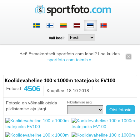
Vali keel:
Hei! Esmakordselt sportfoto.com lehel? Loe kuidas
sportfoto.com toimib »
Koolidevaheline 100 x 1000m teatejooks EV100
4506
Fotosid:
Kuupäev: 18.10.2018
Fotosid on võimalik otsida
Pildistamise aeg:
pildistamise aja järgi.