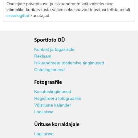
Osalejate privaatsuse ja isikuandmete kaitsmiseks ning
võimalike kuritarvituste vältimiseks saavad teavitusi tellida ainult
sisselogitud
kasutajad.
Sportfoto OÜ
Kontakt ja tagasiside
Reklaam
Isikuandmete töötlemise tingimused
Ostutingimused
Fotograafile
Kasutustingimused
Registreeru fotograafiks
Võistluste kalender
Logi sisse
Ürituse korraldajale
Logi sisse