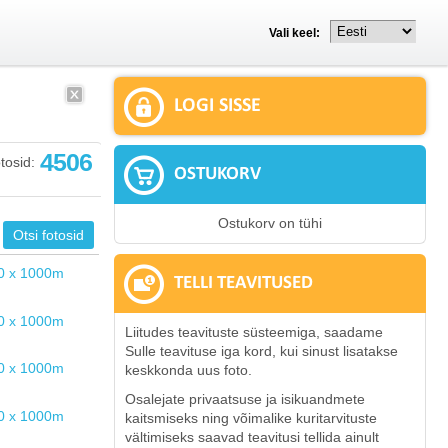
Vali keel:
LOGI SISSE
4506
tosid:
OSTUKORV
Ostukorv on tühi
TELLI TEAVITUSED
Liitudes teavituste süsteemiga, saadame
Sulle teavituse iga kord, kui sinust lisatakse
keskkonda uus foto.
Osalejate privaatsuse ja isikuandmete
kaitsmiseks ning võimalike kuritarvituste
vältimiseks saavad teavitusi tellida ainult