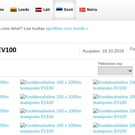
me
Leedu
Läti
Eesti
Norra
o.com lehel? Loe kuidas
sportfoto.com toimib »
Fo
 EV100
Kuupäev: 18.10.2018
Pildistamise aeg: