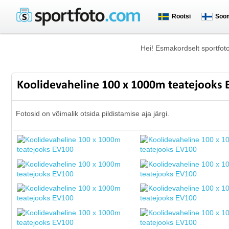
Rootsi
Soo
Hei! Esmakordselt sportfot
Koolidevaheline 100 x 1000m teatejooks
Fotosid on võimalik otsida pildistamise aja järgi.