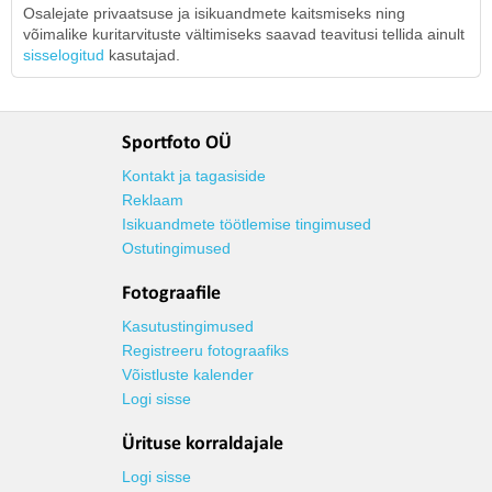
Osalejate privaatsuse ja isikuandmete kaitsmiseks ning
võimalike kuritarvituste vältimiseks saavad teavitusi tellida ainult
sisselogitud
kasutajad.
Sportfoto OÜ
Kontakt ja tagasiside
Reklaam
Isikuandmete töötlemise tingimused
Ostutingimused
Fotograafile
Kasutustingimused
Registreeru fotograafiks
Võistluste kalender
Logi sisse
Ürituse korraldajale
Logi sisse