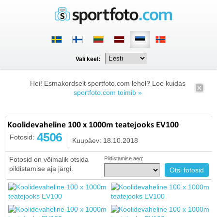
Vali keel:
Hei! Esmakordselt sportfoto.com lehel? Loe kuidas
sportfoto.com toimib »
Koolidevaheline 100 x 1000m teatejooks EV100
4506
Fotosid:
Kuupäev: 18.10.2018
Fotosid on võimalik otsida
Pildistamise aeg:
pildistamise aja järgi.