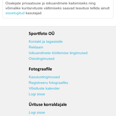
Osalejate privaatsuse ja isikuandmete kaitsmiseks ning
võimalike kuritarvituste vältimiseks saavad teavitusi tellida ainult
sisselogitud
kasutajad.
Sportfoto OÜ
Kontakt ja tagasiside
Reklaam
Isikuandmete töötlemise tingimused
Ostutingimused
Fotograafile
Kasutustingimused
Registreeru fotograafiks
Võistluste kalender
Logi sisse
Ürituse korraldajale
Logi sisse