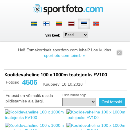
Vali keel:
Hei! Esmakordselt sportfoto.com lehel? Loe kuidas
sportfoto.com toimib »
Koolidevaheline 100 x 1000m teatejooks EV100
4506
Fotosid:
Kuupäev: 18.10.2018
Fotosid on võimalik otsida
Pildistamise aeg:
pildistamise aja järgi.