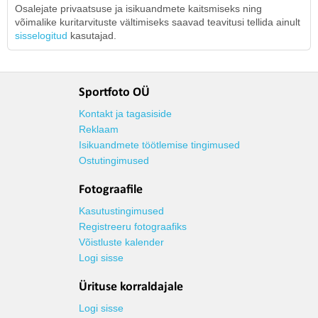
Osalejate privaatsuse ja isikuandmete kaitsmiseks ning
võimalike kuritarvituste vältimiseks saavad teavitusi tellida ainult
sisselogitud
kasutajad.
Sportfoto OÜ
Kontakt ja tagasiside
Reklaam
Isikuandmete töötlemise tingimused
Ostutingimused
Fotograafile
Kasutustingimused
Registreeru fotograafiks
Võistluste kalender
Logi sisse
Ürituse korraldajale
Logi sisse