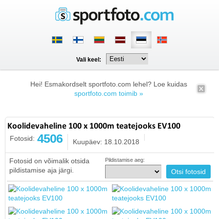
Vali keel:
Hei! Esmakordselt sportfoto.com lehel? Loe kuidas
sportfoto.com toimib »
Koolidevaheline 100 x 1000m teatejooks EV100
4506
Fotosid:
Kuupäev: 18.10.2018
Fotosid on võimalik otsida
Pildistamise aeg:
pildistamise aja järgi.