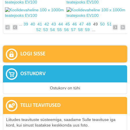
...
39
40
41
42
43
44
45
46
47
48
49
50
51
52
53
54
55
56
57
58
59
...
LOGI SISSE
OSTUKORV
Ostukorv on tühi
TELLI TEAVITUSED
Liitudes teavituste süsteemiga, saadame Sulle teavituse iga
kord, kui sinust lisatakse keskkonda uus foto.