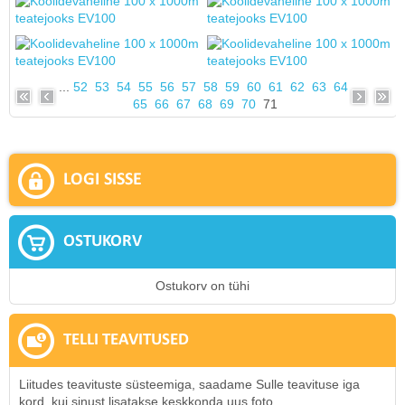
...
52
53
54
55
56
57
58
59
60
61
62
63
64
65
66
67
68
69
70
71
LOGI SISSE
OSTUKORV
Ostukorv on tühi
TELLI TEAVITUSED
Liitudes teavituste süsteemiga, saadame Sulle teavituse iga
kord, kui sinust lisatakse keskkonda uus foto.