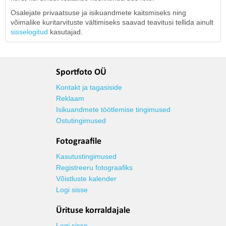
Osalejate privaatsuse ja isikuandmete kaitsmiseks ning
võimalike kuritarvituste vältimiseks saavad teavitusi tellida ainult
sisselogitud
kasutajad.
Sportfoto OÜ
Kontakt ja tagasiside
Reklaam
Isikuandmete töötlemise tingimused
Ostutingimused
Fotograafile
Kasutustingimused
Registreeru fotograafiks
Võistluste kalender
Logi sisse
Ürituse korraldajale
Logi sisse