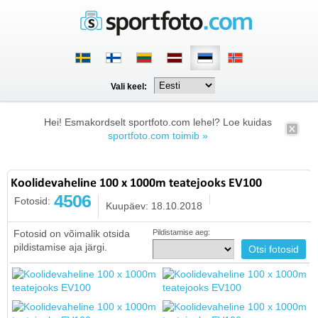
Vali keel:
Hei! Esmakordselt sportfoto.com lehel? Loe kuidas
sportfoto.com toimib »
Koolidevaheline 100 x 1000m teatejooks EV100
4506
Fotosid:
Kuupäev: 18.10.2018
Fotosid on võimalik otsida
Pildistamise aeg:
pildistamise aja järgi.