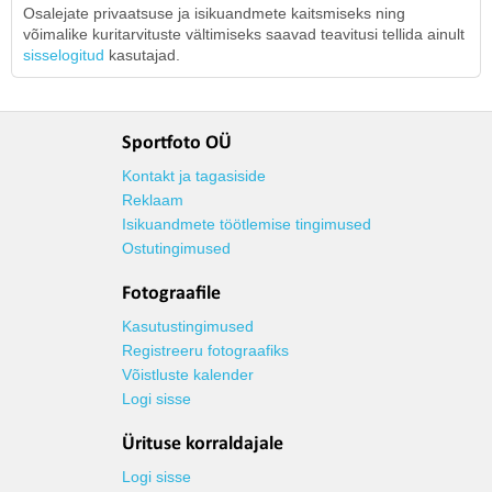
Osalejate privaatsuse ja isikuandmete kaitsmiseks ning
võimalike kuritarvituste vältimiseks saavad teavitusi tellida ainult
sisselogitud
kasutajad.
Sportfoto OÜ
Kontakt ja tagasiside
Reklaam
Isikuandmete töötlemise tingimused
Ostutingimused
Fotograafile
Kasutustingimused
Registreeru fotograafiks
Võistluste kalender
Logi sisse
Ürituse korraldajale
Logi sisse