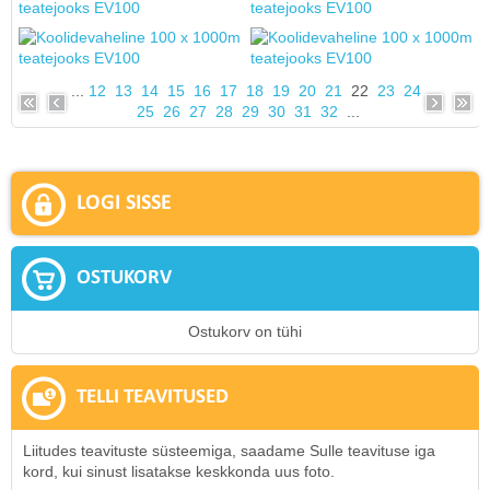
...
12
13
14
15
16
17
18
19
20
21
22
23
24
25
26
27
28
29
30
31
32
...
LOGI SISSE
OSTUKORV
Ostukorv on tühi
TELLI TEAVITUSED
Liitudes teavituste süsteemiga, saadame Sulle teavituse iga
kord, kui sinust lisatakse keskkonda uus foto.