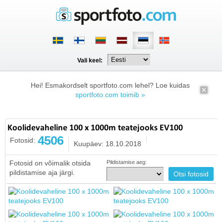
Vali keel:
Hei! Esmakordselt sportfoto.com lehel? Loe kuidas
sportfoto.com toimib »
Koolidevaheline 100 x 1000m teatejooks EV100
4506
Fotosid:
Kuupäev: 18.10.2018
Fotosid on võimalik otsida
Pildistamise aeg:
pildistamise aja järgi.