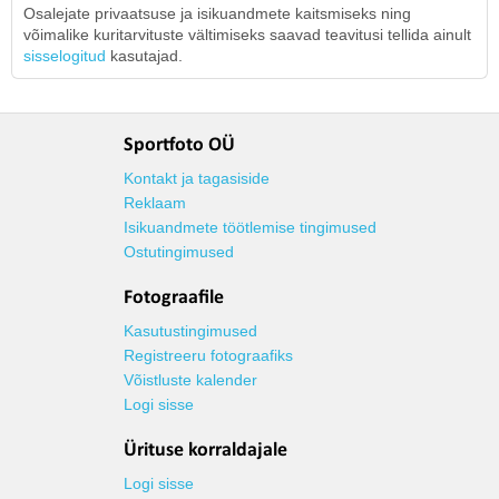
Osalejate privaatsuse ja isikuandmete kaitsmiseks ning
võimalike kuritarvituste vältimiseks saavad teavitusi tellida ainult
sisselogitud
kasutajad.
Sportfoto OÜ
Kontakt ja tagasiside
Reklaam
Isikuandmete töötlemise tingimused
Ostutingimused
Fotograafile
Kasutustingimused
Registreeru fotograafiks
Võistluste kalender
Logi sisse
Ürituse korraldajale
Logi sisse