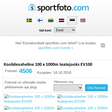
Vali keel:
Hei! Esmakordselt sportfoto.com lehel? Loe kuidas
sportfoto.com toimib »
Koolidevaheline 100 x 1000m teatejooks EV100
4506
Fotosid:
Kuupäev: 18.10.2018
Fotosid on võimalik otsida
Pildistamise aeg:
pildistamise aja järgi.