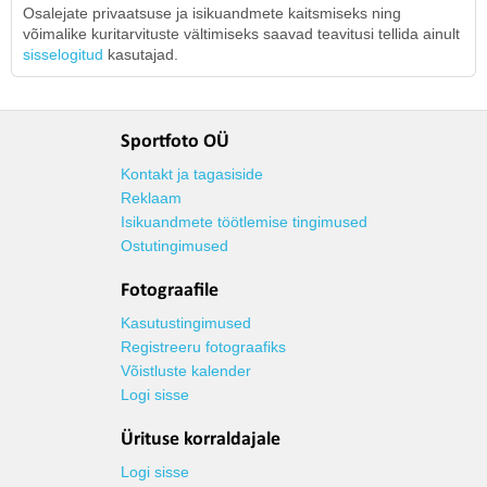
Osalejate privaatsuse ja isikuandmete kaitsmiseks ning
võimalike kuritarvituste vältimiseks saavad teavitusi tellida ainult
sisselogitud
kasutajad.
Sportfoto OÜ
Kontakt ja tagasiside
Reklaam
Isikuandmete töötlemise tingimused
Ostutingimused
Fotograafile
Kasutustingimused
Registreeru fotograafiks
Võistluste kalender
Logi sisse
Ürituse korraldajale
Logi sisse