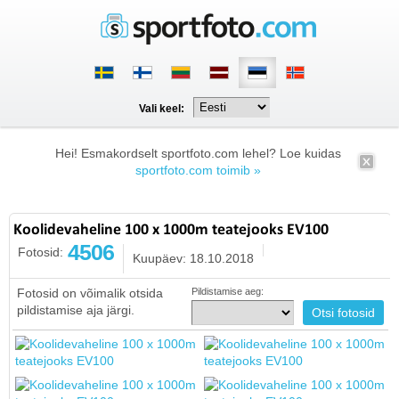
Vali keel:
Hei! Esmakordselt sportfoto.com lehel? Loe kuidas
sportfoto.com toimib »
Koolidevaheline 100 x 1000m teatejooks EV100
4506
Fotosid:
Kuupäev: 18.10.2018
Fotosid on võimalik otsida
Pildistamise aeg:
pildistamise aja järgi.