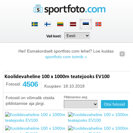
Vali keel:
Hei! Esmakordselt sportfoto.com lehel? Loe kuidas
sportfoto.com toimib »
Koolidevaheline 100 x 1000m teatejooks EV100
4506
Fotosid:
Kuupäev: 18.10.2018
Fotosid on võimalik otsida
Pildistamise aeg:
pildistamise aja järgi.