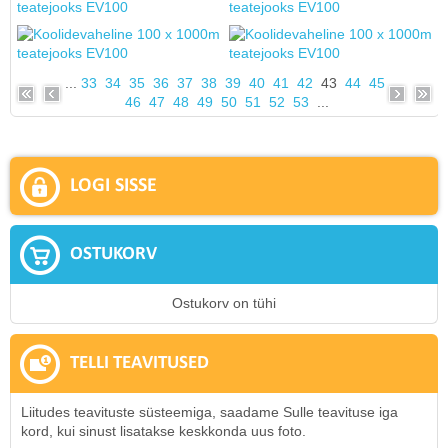
...
33
34
35
36
37
38
39
40
41
42
43
44
45
46
47
48
49
50
51
52
53
...
LOGI SISSE
OSTUKORV
Ostukorv on tühi
TELLI TEAVITUSED
Liitudes teavituste süsteemiga, saadame Sulle teavituse iga
kord, kui sinust lisatakse keskkonda uus foto.