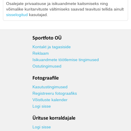
Osalejate privaatsuse ja isikuandmete kaitsmiseks ning
võimalike kuritarvituste vältimiseks saavad teavitusi tellida ainult
sisselogitud
kasutajad.
Sportfoto OÜ
Kontakt ja tagasiside
Reklaam
Isikuandmete töötlemise tingimused
Ostutingimused
Fotograafile
Kasutustingimused
Registreeru fotograafiks
Võistluste kalender
Logi sisse
Ürituse korraldajale
Logi sisse