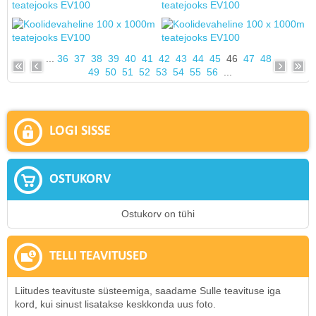
...
36
37
38
39
40
41
42
43
44
45
46
47
48
49
50
51
52
53
54
55
56
...
LOGI SISSE
OSTUKORV
Ostukorv on tühi
TELLI TEAVITUSED
Liitudes teavituste süsteemiga, saadame Sulle teavituse iga
kord, kui sinust lisatakse keskkonda uus foto.