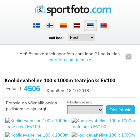
Vali keel:
Hei! Esmakordselt sportfoto.com lehel? Loe kuidas
sportfoto.com toimib »
Koolidevaheline 100 x 1000m teatejooks EV100
4506
Fotosid:
Kuupäev: 18.10.2018
Fotosid on võimalik otsida
Pildistamise aeg:
pildistamise aja järgi.