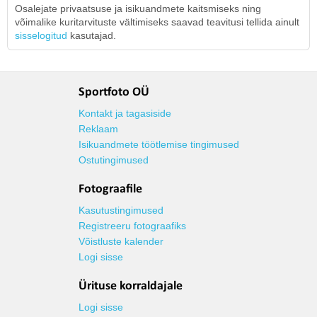
Osalejate privaatsuse ja isikuandmete kaitsmiseks ning
võimalike kuritarvituste vältimiseks saavad teavitusi tellida ainult
sisselogitud
kasutajad.
Sportfoto OÜ
Kontakt ja tagasiside
Reklaam
Isikuandmete töötlemise tingimused
Ostutingimused
Fotograafile
Kasutustingimused
Registreeru fotograafiks
Võistluste kalender
Logi sisse
Ürituse korraldajale
Logi sisse