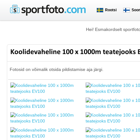
Rootsi
Soo
Hei! Esmakordselt sportfot
Koolidevaheline 100 x 1000m teatejooks
Fotosid on võimalik otsida pildistamise aja järgi.