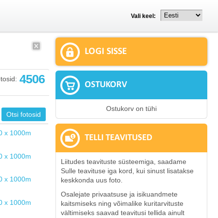
Vali keel:
LOGI SISSE
4506
tosid:
OSTUKORV
Ostukorv on tühi
TELLI TEAVITUSED
Liitudes teavituste süsteemiga, saadame
Sulle teavituse iga kord, kui sinust lisatakse
keskkonda uus foto.
Osalejate privaatsuse ja isikuandmete
kaitsmiseks ning võimalike kuritarvituste
vältimiseks saavad teavitusi tellida ainult