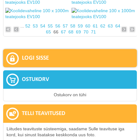
...
52
53
54
55
56
57
58
59
60
61
62
63
64
65
66
67
68
69
70
71
LOGI SISSE
OSTUKORV
Ostukorv on tühi
TELLI TEAVITUSED
Liitudes teavituste süsteemiga, saadame Sulle teavituse iga
kord, kui sinust lisatakse keskkonda uus foto.