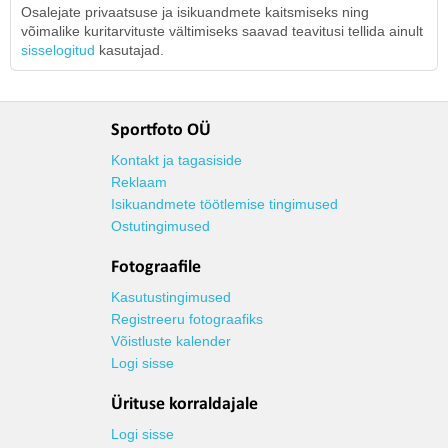
Osalejate privaatsuse ja isikuandmete kaitsmiseks ning
võimalike kuritarvituste vältimiseks saavad teavitusi tellida ainult
sisselogitud
kasutajad.
Sportfoto OÜ
Kontakt ja tagasiside
Reklaam
Isikuandmete töötlemise tingimused
Ostutingimused
Fotograafile
Kasutustingimused
Registreeru fotograafiks
Võistluste kalender
Logi sisse
Ürituse korraldajale
Logi sisse