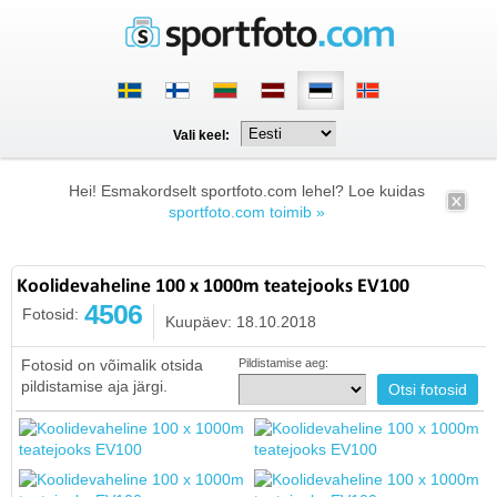
Vali keel:
Hei! Esmakordselt sportfoto.com lehel? Loe kuidas
sportfoto.com toimib »
Koolidevaheline 100 x 1000m teatejooks EV100
4506
Fotosid:
Kuupäev: 18.10.2018
Fotosid on võimalik otsida
Pildistamise aeg:
pildistamise aja järgi.