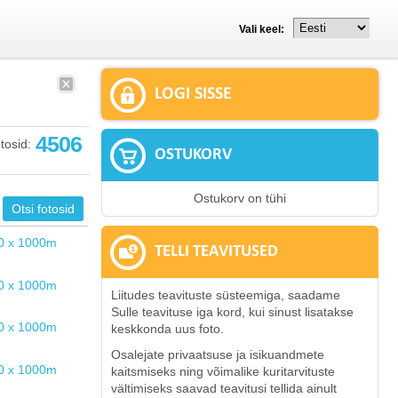
Vali keel:
LOGI SISSE
4506
tosid:
OSTUKORV
Ostukorv on tühi
TELLI TEAVITUSED
Liitudes teavituste süsteemiga, saadame
Sulle teavituse iga kord, kui sinust lisatakse
keskkonda uus foto.
Osalejate privaatsuse ja isikuandmete
kaitsmiseks ning võimalike kuritarvituste
vältimiseks saavad teavitusi tellida ainult