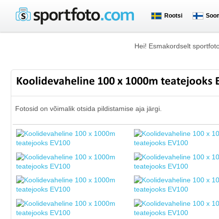
Rootsi
Soo
Hei! Esmakordselt sportfot
Koolidevaheline 100 x 1000m teatejooks
Fotosid on võimalik otsida pildistamise aja järgi.