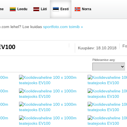
me
Leedu
Läti
Eesti
Norra
o.com lehel? Loe kuidas
sportfoto.com toimib »
Fo
 EV100
Kuupäev: 18.10.2018
Pildistamise aeg: