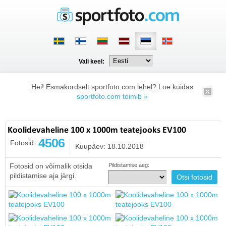
Vali keel:
Hei! Esmakordselt sportfoto.com lehel? Loe kuidas
sportfoto.com toimib »
Koolidevaheline 100 x 1000m teatejooks EV100
4506
Fotosid:
Kuupäev: 18.10.2018
Fotosid on võimalik otsida
Pildistamise aeg:
pildistamise aja järgi.