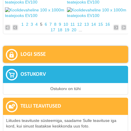
1
2
3
4
5
6
7
8
9
10
11
12
13
14
15
16
17
18
19
20
...
LOGI SISSE
OSTUKORV
Ostukorv on tühi
TELLI TEAVITUSED
Liitudes teavituste süsteemiga, saadame Sulle teavituse iga
kord, kui sinust lisatakse keskkonda uus foto.