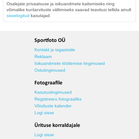
Osalejate privaatsuse ja isikuandmete kaitsmiseks ning
võimalike kuritarvituste vältimiseks saavad teavitusi tellida ainult
sisselogitud
kasutajad.
Sportfoto OÜ
Kontakt ja tagasiside
Reklaam
Isikuandmete töötlemise tingimused
Ostutingimused
Fotograafile
Kasutustingimused
Registreeru fotograafiks
Võistluste kalender
Logi sisse
Ürituse korraldajale
Logi sisse