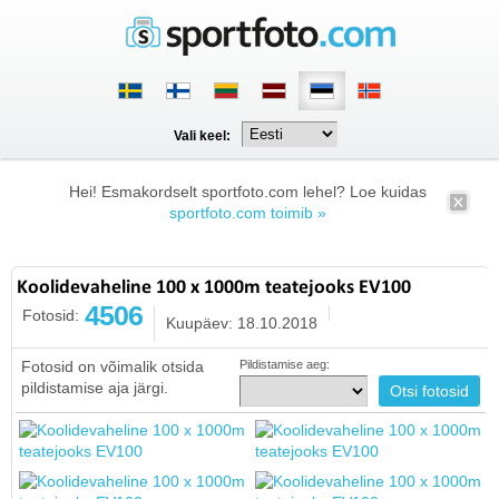
Vali keel:
Hei! Esmakordselt sportfoto.com lehel? Loe kuidas
sportfoto.com toimib »
Koolidevaheline 100 x 1000m teatejooks EV100
4506
Fotosid:
Kuupäev: 18.10.2018
Fotosid on võimalik otsida
Pildistamise aeg:
pildistamise aja järgi.