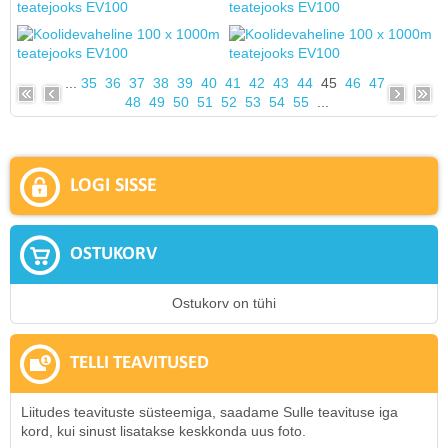
...
35
36
37
38
39
40
41
42
43
44
45
46
47
48
49
50
51
52
53
54
55
...
LOGI SISSE
OSTUKORV
Ostukorv on tühi
TELLI TEAVITUSED
Liitudes teavituste süsteemiga, saadame Sulle teavituse iga
kord, kui sinust lisatakse keskkonda uus foto.