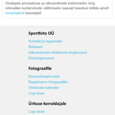
Osalejate privaatsuse ja isikuandmete kaitsmiseks ning
võimalike kuritarvituste vältimiseks saavad teavitusi tellida ainult
sisselogitud
kasutajad.
Sportfoto OÜ
Kontakt ja tagasiside
Reklaam
Isikuandmete töötlemise tingimused
Ostutingimused
Fotograafile
Kasutustingimused
Registreeru fotograafiks
Võistluste kalender
Logi sisse
Ürituse korraldajale
Logi sisse