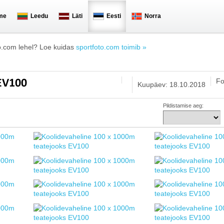
me
Leedu
Läti
Eesti
Norra
o.com lehel? Loe kuidas
sportfoto.com toimib »
Fo
 EV100
Kuupäev: 18.10.2018
Pildistamise aeg: