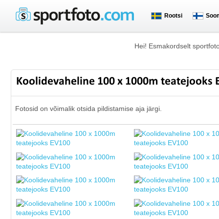
Rootsi
Soo
Hei! Esmakordselt sportfot
Koolidevaheline 100 x 1000m teatejooks
Fotosid on võimalik otsida pildistamise aja järgi.