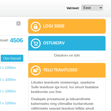
Vali keel:
LOGI SISSE
4506
tosid:
OSTUKORV
Ostukorv on tühi
TELLI TEAVITUSED
Liitudes teavituste süsteemiga, saadame
Sulle teavituse iga kord, kui sinust lisatakse
keskkonda uus foto.
Osalejate privaatsuse ja isikuandmete
kaitsmiseks ning võimalike kuritarvituste
vältimiseks saavad teavitusi tellida ainult