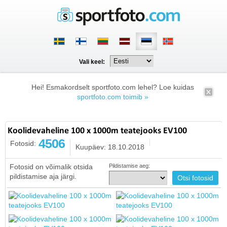
Vali keel:
Hei! Esmakordselt sportfoto.com lehel? Loe kuidas
sportfoto.com toimib »
Koolidevaheline 100 x 1000m teatejooks EV100
4506
Fotosid:
Kuupäev: 18.10.2018
Fotosid on võimalik otsida
Pildistamise aeg:
pildistamise aja järgi.