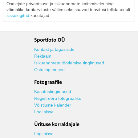
Osalejate privaatsuse ja isikuandmete kaitsmiseks ning
võimalike kuritarvituste vältimiseks saavad teavitusi tellida ainult
sisselogitud
kasutajad.
Sportfoto OÜ
Kontakt ja tagasiside
Reklaam
Isikuandmete töötlemise tingimused
Ostutingimused
Fotograafile
Kasutustingimused
Registreeru fotograafiks
Võistluste kalender
Logi sisse
Ürituse korraldajale
Logi sisse