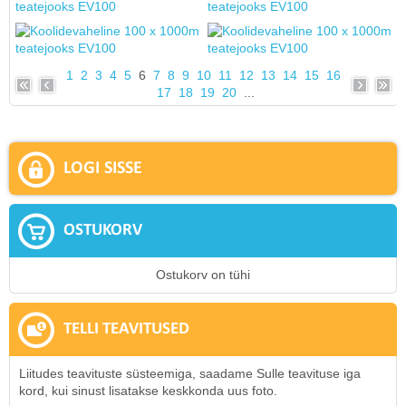
1
2
3
4
5
6
7
8
9
10
11
12
13
14
15
16
17
18
19
20
...
LOGI SISSE
OSTUKORV
Ostukorv on tühi
TELLI TEAVITUSED
Liitudes teavituste süsteemiga, saadame Sulle teavituse iga
kord, kui sinust lisatakse keskkonda uus foto.