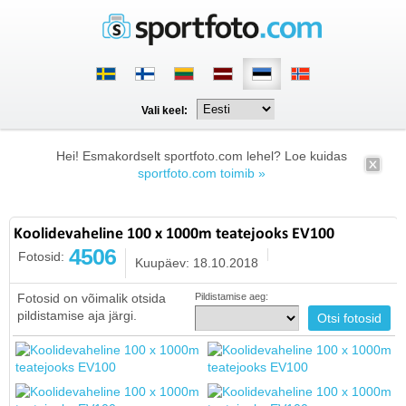
Vali keel:
Hei! Esmakordselt sportfoto.com lehel? Loe kuidas
sportfoto.com toimib »
Koolidevaheline 100 x 1000m teatejooks EV100
4506
Fotosid:
Kuupäev: 18.10.2018
Fotosid on võimalik otsida
Pildistamise aeg:
pildistamise aja järgi.