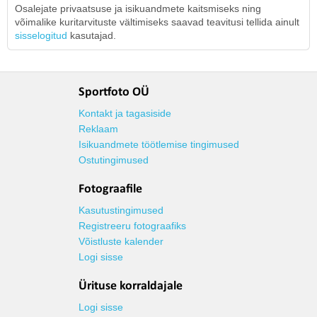
Osalejate privaatsuse ja isikuandmete kaitsmiseks ning
võimalike kuritarvituste vältimiseks saavad teavitusi tellida ainult
sisselogitud
kasutajad.
Sportfoto OÜ
Kontakt ja tagasiside
Reklaam
Isikuandmete töötlemise tingimused
Ostutingimused
Fotograafile
Kasutustingimused
Registreeru fotograafiks
Võistluste kalender
Logi sisse
Ürituse korraldajale
Logi sisse