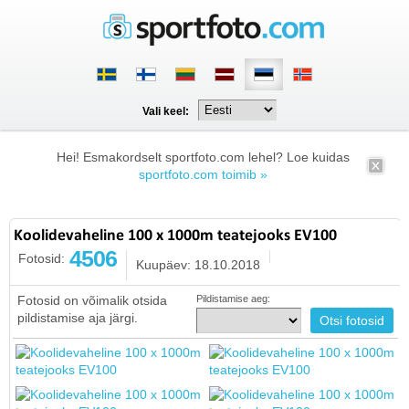
Vali keel:
Hei! Esmakordselt sportfoto.com lehel? Loe kuidas
sportfoto.com toimib »
Koolidevaheline 100 x 1000m teatejooks EV100
4506
Fotosid:
Kuupäev: 18.10.2018
Fotosid on võimalik otsida
Pildistamise aeg:
pildistamise aja järgi.