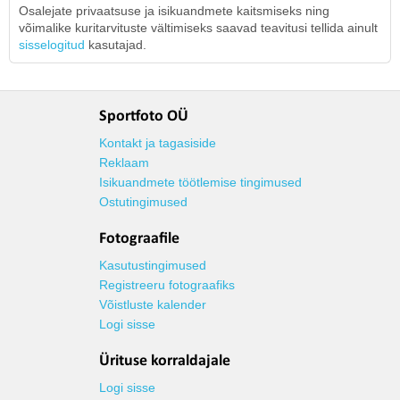
Osalejate privaatsuse ja isikuandmete kaitsmiseks ning
võimalike kuritarvituste vältimiseks saavad teavitusi tellida ainult
sisselogitud
kasutajad.
Sportfoto OÜ
Kontakt ja tagasiside
Reklaam
Isikuandmete töötlemise tingimused
Ostutingimused
Fotograafile
Kasutustingimused
Registreeru fotograafiks
Võistluste kalender
Logi sisse
Ürituse korraldajale
Logi sisse