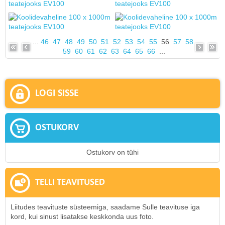
...
46
47
48
49
50
51
52
53
54
55
56
57
58
59
60
61
62
63
64
65
66
...
LOGI SISSE
OSTUKORV
Ostukorv on tühi
TELLI TEAVITUSED
Liitudes teavituste süsteemiga, saadame Sulle teavituse iga
kord, kui sinust lisatakse keskkonda uus foto.