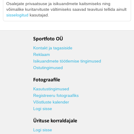
Osalejate privaatsuse ja isikuandmete kaitsmiseks ning
võimalike kuritarvituste vältimiseks saavad teavitusi tellida ainult
sisselogitud
kasutajad.
Sportfoto OÜ
Kontakt ja tagasiside
Reklaam
Isikuandmete töötlemise tingimused
Ostutingimused
Fotograafile
Kasutustingimused
Registreeru fotograafiks
Võistluste kalender
Logi sisse
Ürituse korraldajale
Logi sisse