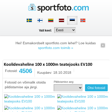
Vali keel:
Hei! Esmakordselt sportfoto.com lehel? Loe kuidas
sportfoto.com toimib »
Koolidevaheline 100 x 1000m teatejooks EV100
4506
Fotosid:
Kuupäev: 18.10.2018
Fotosid on võimalik otsida
Pildistamise aeg:
pildistamise aja järgi.