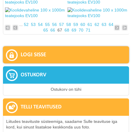
...
52
53
54
55
56
57
58
59
60
61
62
63
64
65
66
67
68
69
70
71
LOGI SISSE
OSTUKORV
Ostukorv on tühi
TELLI TEAVITUSED
Liitudes teavituste süsteemiga, saadame Sulle teavituse iga
kord, kui sinust lisatakse keskkonda uus foto.