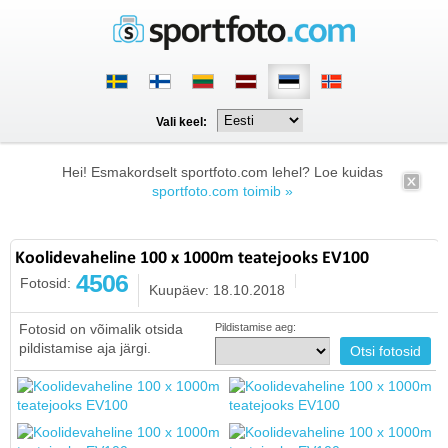
Vali keel:
Hei! Esmakordselt sportfoto.com lehel? Loe kuidas
sportfoto.com toimib »
Koolidevaheline 100 x 1000m teatejooks EV100
4506
Fotosid:
Kuupäev: 18.10.2018
Fotosid on võimalik otsida
Pildistamise aeg:
pildistamise aja järgi.