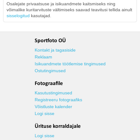
Osalejate privaatsuse ja isikuandmete kaitsmiseks ning
võimalike kuritarvituste vältimiseks saavad teavitusi tellida ainult
sisselogitud
kasutajad.
Sportfoto OÜ
Kontakt ja tagasiside
Reklaam
Isikuandmete töötlemise tingimused
Ostutingimused
Fotograafile
Kasutustingimused
Registreeru fotograafiks
Võistluste kalender
Logi sisse
Ürituse korraldajale
Logi sisse