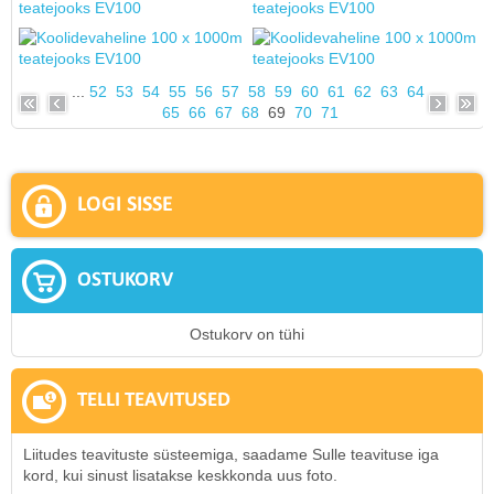
...
52
53
54
55
56
57
58
59
60
61
62
63
64
65
66
67
68
69
70
71
LOGI SISSE
OSTUKORV
Ostukorv on tühi
TELLI TEAVITUSED
Liitudes teavituste süsteemiga, saadame Sulle teavituse iga
kord, kui sinust lisatakse keskkonda uus foto.