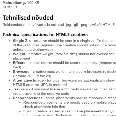
Mahupiirang:
100 KB
CPM:
1 €
Tehnilised nõuded
Reklaambännerid võivad olla esitatud .jpg, .gif, .png, .swf või HTML5
Technical specifications for HTML5 creatives
Single Zip
- creative should be sent in a single zip file that co
of the resources required (the creative should not include reso
unless stated otherwise)
Weight
- creative weight (total file size) should not exceed the 
placement
Effects
- special effects should be used reasonably (respect 
load)
Browsers
- creative must work in all modern browsers (oldest
Chrome 20, Firefox 20)
Alternative Image
- for older browsers we automatically show 
HTML5 creative. JPG is prefered
Trackers
- if you want to use a 3rd party viewtracker, then send 
inject trackers to the creative code
Responsiveness
- some placements require responsive creat
Responsive placements are mostly used on mobile place
check placement info first
If your creative is used in responsive placement then y
responsive as well. Technically - creatives in responsiv