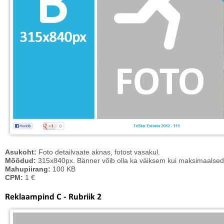
Asukoht:
Foto detailvaate aknas, fotost vasakul.
Mõõdud:
315x840px. Bänner võib olla ka väiksem kui maksimaalse
Mahupiirang:
100 KB
CPM:
1 €
Reklaampind C - Rubriik 2