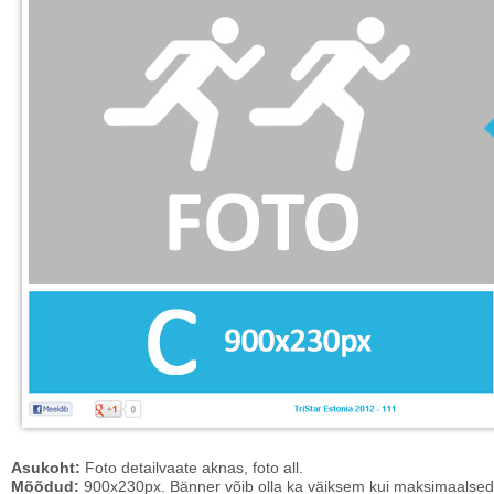
Asukoht:
Foto detailvaate aknas, foto all.
Mõõdud:
900x230px. Bänner võib olla ka väiksem kui maksimaalse