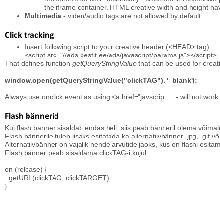
the iframe container. HTML creative width and height hav
Multimedia
- video/audio tags are not allowed by default.
Click tracking
Insert following script to your creative header (<HEAD> tag):
<script src="//ads.bestit.ee/ads/javascript/params.js"></script>
That defines function
getQueryStringValue
that can be used for creat
window.open(getQueryStringValue("clickTAG"), '_blank');
Always use onclick event as using <a href="javscript:... - will not wor
Flash bännerid
Kui flash banner sisaldab endas heli, siis peab bänneril olema võimalu
Flash bännerile tuleb lisaks esitatada ka alternatiivbänner .jpg, .gif v
Alternatiivbänner on vajalik nende arvutide jaoks, kus on flashi esita
Flash bänner peab sisaldama clickTAG-i kujul:
on (release) {
getURL(clickTAG, clickTARGET);
}