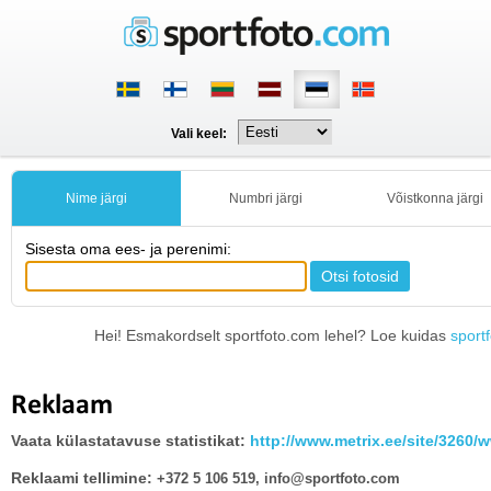
Vali keel:
Nime järgi
Numbri järgi
Võistkonna järgi
Sisesta oma ees- ja perenimi:
Hei! Esmakordselt sportfoto.com lehel? Loe kuidas
sport
Reklaam
Vaata külastatavuse statistikat:
http://www.metrix.ee/site/3260/
Reklaami tellimine:
+372 5 106 519,
info@sportfoto.com