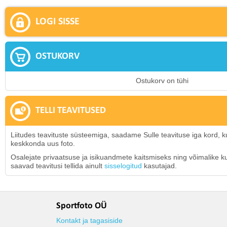
LOGI SISSE
OSTUKORV
Ostukorv on tühi
TELLI TEAVITUSED
Liitudes teavituste süsteemiga, saadame Sulle teavituse iga kord, ku
keskkonda uus foto.
Osalejate privaatsuse ja isikuandmete kaitsmiseks ning võimalike kur
saavad teavitusi tellida ainult
sisselogitud
kasutajad.
Sportfoto OÜ
Kontakt ja tagasiside