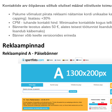
Kontaktide arv ööpäevas sõltub olulisel määral võistluste toimu
Pakume võimalust piirata reklaami näitamise kordi unikaalse k
capping): lisatasu +30%
CPM - tuhande kontakti hind. Minimaalne kontaktide kogus tel
Bännerite teostus alates 50 €, alates teisest töötunnist lisandu
lisandub käibemaks)
Bänner võib keelte versioonides erineda
Reklaampinnad
Reklaampind A - Päisebänner