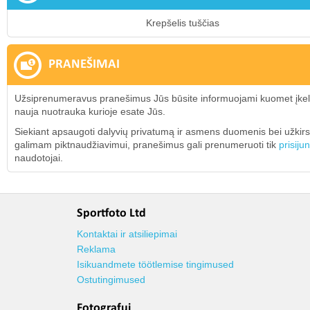
Krepšelis tuščias
PRANEŠIMAI
Užsiprenumeravus pranešimus Jūs būsite informuojami kuomet įke
nauja nuotrauka kurioje esate Jūs.
Siekiant apsaugoti dalyvių privatumą ir asmens duomenis bei užkirst
galimam piktnaudžiavimui, pranešimus gali prenumeruoti tik
prisiju
naudotojai.
Sportfoto Ltd
Kontaktai ir atsiliepimai
Reklama
Isikuandmete töötlemise tingimused
Ostutingimused
Fotografui