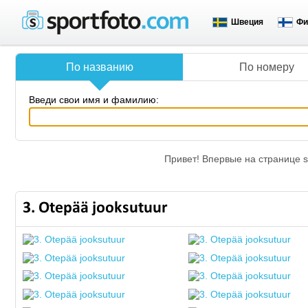
Швеция
Фи
По названию
По номеру
Введи свои имя и фамилию:
Привет! Впервые на странице s
3. Otepää jooksutuur