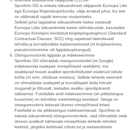
Andmete edastamine väljapoole EL/EMP
Sportfoto OÜ ei edasta isikuandmeid väljapoole Euroopa Liitu
ega Euroopa Majanduspiirkonda, välja arvatud juhul, kui see
on vältimatult vajalik teenuse osutamiseks.
Sellisel juhul tagatakse isikuandmete kaitse vastavalt
Euroopa Liidu isikuandmete kaitse üldmäärusele, kasutades
Euroopa Komisjoni kinnitatud tüüplepingutingimusi (Standard
Contractual Clauses, SCC) ning vajadusel täiendavaid
tehnilisi ja korralduslikke kaitsemeetmeid (nt krüpteerimine,
pseudonüümimine või ligipääsupiirangud).
Otsingumootorite ligipääs ja indekseerimine
Sportfoto OÜ võimaldab otsingumootoritel (nt Google)
indekseerida osalejate nimepõhiseid veebilehti, mis
sisaldavad teavet avalikel spordivõistlustel osalenud isikute
kohta (nt nimi, võistluse nimetus). Selliste lehtede eesmärk
on võimaldada osalejatel ja korraldajatel leida fotosid
mugavalt ja tõhusalt, toetades avaliku spordipärandi
talletamist. Fotofailide endi indekseerimine (sh pildiotsingus
kuvamine) on tehniliste meetmetega keelatud. Seega on
otsingumootoris leitavad üksnes nimepõhised lehed.
Fotofailid ei ole pildiotsingus indekseeritavad. Sportfoto ei
edasta isikuandmeid otsingumootoritele, vaid võimaldab neile
üksnes avalikult nähtavate nimepõhiste lehtede tehnilist
leidmist, järgides kehtivaid robots.txt ja metaandmete