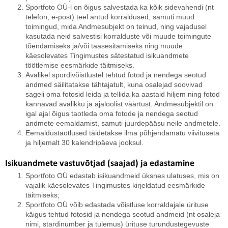
Sportfoto OÜ-l on õigus salvestada ka kõik sidevahendi (nt
telefon, e-post) teel antud korraldused, samuti muud
toimingud, mida Andmesubjekt on teinud, ning vajadusel
kasutada neid salvestisi korralduste või muude toimingute
tõendamiseks ja/või taasesitamiseks ning muude
käesolevates Tingimustes sätestatud isikuandmete
töötlemise eesmärkide täitmiseks.
Avalikel spordivõistlustel tehtud fotod ja nendega seotud
andmed säilitatakse tähtajatult, kuna osalejad soovivad
sageli oma fotosid leida ja tellida ka aastaid hiljem ning fotod
kannavad avalikku ja ajaloolist väärtust. Andmesubjektil on
igal ajal õigus taotleda oma fotode ja nendega seotud
andmete eemaldamist, samuti juurdepääsu neile andmetele.
Eemaldustaotlused täidetakse ilma põhjendamatu viivituseta
ja hiljemalt 30 kalendripäeva jooksul.
Isikuandmete vastuvõtjad (saajad) ja edastamine
Sportfoto OÜ edastab isikuandmeid üksnes ulatuses, mis on
vajalik käesolevates Tingimustes kirjeldatud eesmärkide
täitmiseks;
Sportfoto OÜ võib edastada võistluse korraldajale ürituse
käigus tehtud fotosid ja nendega seotud andmeid (nt osaleja
nimi, stardinumber ja tulemus) ürituse turundustegevuste