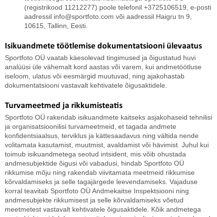
(registrikood 11212277) poole telefonil +3725106519, e-posti
aadressil info@sportfoto.com või aadressil Haigru tn 9,
10615, Tallinn, Eesti.
Isikuandmete töötlemise dokumentatsiooni ülevaatus
Sportfoto OÜ vaatab käesolevad tingimused ja õigustatud huvi
analüüsi üle vähemalt kord aastas või varem, kui andmetöötluse
iseloom, ulatus või eesmärgid muutuvad, ning ajakohastab
dokumentatsiooni vastavalt kehtivatele õigusaktidele.
Turvameetmed ja rikkumisteatis
Sportfoto OÜ rakendab isikuandmete kaitseks asjakohaseid tehnilisi
ja organisatsioonilisi turvameetmeid, et tagada andmete
konfidentsiaalsus, terviklus ja kättesaadavus ning vältida nende
volitamata kasutamist, muutmist, avaldamist või hävimist. Juhul kui
toimub isikuandmetega seotud intsident, mis võib ohustada
andmesubjektide õigusi või vabadusi, hindab Sportfoto OÜ
rikkumise mõju ning rakendab viivitamata meetmeid rikkumise
kõrvaldamiseks ja selle tagajärgede leevendamiseks. Vajaduse
korral teavitab Sportfoto OÜ Andmekaitse Inspektsiooni ning
andmesubjekte rikkumisest ja selle kõrvaldamiseks võetud
meetmetest vastavalt kehtivatele õigusaktidele. Kõik andmetega