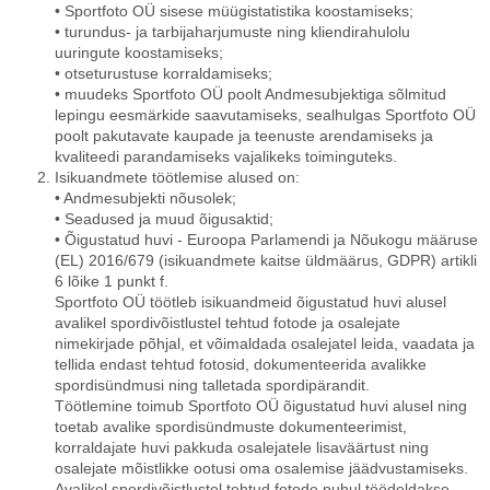
• Sportfoto OÜ sisese müügistatistika koostamiseks;
• turundus- ja tarbijaharjumuste ning kliendirahulolu
uuringute koostamiseks;
• otseturustuse korraldamiseks;
• muudeks Sportfoto OÜ poolt Andmesubjektiga sõlmitud
lepingu eesmärkide saavutamiseks, sealhulgas Sportfoto OÜ
poolt pakutavate kaupade ja teenuste arendamiseks ja
kvaliteedi parandamiseks vajalikeks toiminguteks.
Isikuandmete töötlemise alused on:
• Andmesubjekti nõusolek;
• Seadused ja muud õigusaktid;
• Õigustatud huvi - Euroopa Parlamendi ja Nõukogu määruse
(EL) 2016/679 (isikuandmete kaitse üldmäärus, GDPR) artikli
6 lõike 1 punkt f.
Sportfoto OÜ töötleb isikuandmeid õigustatud huvi alusel
avalikel spordivõistlustel tehtud fotode ja osalejate
nimekirjade põhjal, et võimaldada osalejatel leida, vaadata ja
tellida endast tehtud fotosid, dokumenteerida avalikke
spordisündmusi ning talletada spordipärandit.
Töötlemine toimub Sportfoto OÜ õigustatud huvi alusel ning
toetab avalike spordisündmuste dokumenteerimist,
korraldajate huvi pakkuda osalejatele lisaväärtust ning
osalejate mõistlikke ootusi oma osalemise jäädvustamiseks.
Avalikel spordivõistlustel tehtud fotode puhul töödeldakse