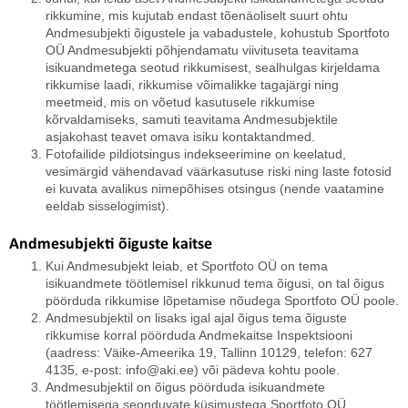
rikkumine, mis kujutab endast tõenäoliselt suurt ohtu
Andmesubjekti õigustele ja vabadustele, kohustub Sportfoto
OÜ Andmesubjekti põhjendamatu viivituseta teavitama
isikuandmetega seotud rikkumisest, sealhulgas kirjeldama
rikkumise laadi, rikkumise võimalikke tagajärgi ning
meetmeid, mis on võetud kasutusele rikkumise
kõrvaldamiseks, samuti teavitama Andmesubjektile
asjakohast teavet omava isiku kontaktandmed.
Fotofailide pildiotsingus indekseerimine on keelatud,
vesimärgid vähendavad väärkasutuse riski ning laste fotosid
ei kuvata avalikus nimepõhises otsingus (nende vaatamine
eeldab sisselogimist).
Andmesubjekti õiguste kaitse
Kui Andmesubjekt leiab, et Sportfoto OÜ on tema
isikuandmete töötlemisel rikkunud tema õigusi, on tal õigus
pöörduda rikkumise lõpetamise nõudega Sportfoto OÜ poole.
Andmesubjektil on lisaks igal ajal õigus tema õiguste
rikkumise korral pöörduda Andmekaitse Inspektsiooni
(aadress: Väike-Ameerika 19, Tallinn 10129, telefon: 627
4135, e-post: info@aki.ee) või pädeva kohtu poole.
Andmesubjektil on õigus pöörduda isikuandmete
töötlemisega seonduvate küsimustega Sportfoto OÜ