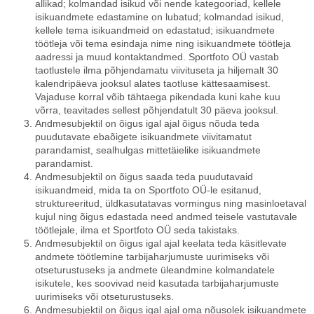
allikad; kolmandad isikud või nende kategooriad, kellele
isikuandmete edastamine on lubatud; kolmandad isikud,
kellele tema isikuandmeid on edastatud; isikuandmete
töötleja või tema esindaja nime ning isikuandmete töötleja
aadressi ja muud kontaktandmed. Sportfoto OÜ vastab
taotlustele ilma põhjendamatu viivituseta ja hiljemalt 30
kalendripäeva jooksul alates taotluse kättesaamisest.
Vajaduse korral võib tähtaega pikendada kuni kahe kuu
võrra, teavitades sellest põhjendatult 30 päeva jooksul.
Andmesubjektil on õigus igal ajal õigus nõuda teda
puudutavate ebaõigete isikuandmete viivitamatut
parandamist, sealhulgas mittetäielike isikuandmete
parandamist.
Andmesubjektil on õigus saada teda puudutavaid
isikuandmeid, mida ta on Sportfoto OÜ-le esitanud,
struktureeritud, üldkasutatavas vormingus ning masinloetaval
kujul ning õigus edastada need andmed teisele vastutavale
töötlejale, ilma et Sportfoto OÜ seda takistaks.
Andmesubjektil on õigus igal ajal keelata teda käsitlevate
andmete töötlemine tarbijaharjumuste uurimiseks või
otseturustuseks ja andmete üleandmine kolmandatele
isikutele, kes soovivad neid kasutada tarbijaharjumuste
uurimiseks või otseturustuseks.
Andmesubjektil on õigus igal ajal oma nõusolek isikuandmete