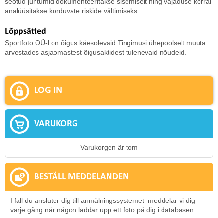
seotud juhtumid dokumenteeritakse sisemiselt ning vajaduse korral
analüüsitakse korduvate riskide vältimiseks.
Lõppsätted
Sportfoto OÜ-l on õigus käesolevaid Tingimusi ühepoolselt muuta
arvestades asjaomastest õigusaktidest tulenevaid nõudeid.
LOG IN
VARUKORG
Varukorgen är tom
BESTÄLL MEDDELANDEN
I fall du ansluter dig till anmälningssystemet, meddelar vi dig
varje gång när någon laddar upp ett foto på dig i databasen.