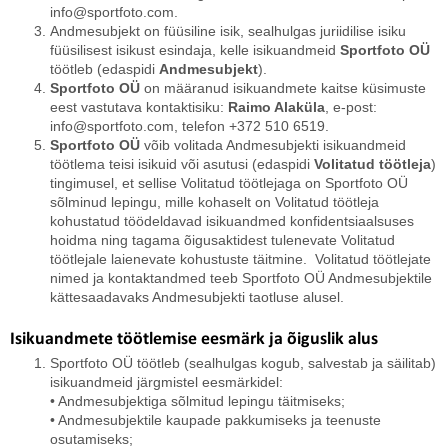
info@sportfoto.com.
Andmesubjekt on füüsiline isik, sealhulgas juriidilise isiku
füüsilisest isikust esindaja, kelle isikuandmeid
Sportfoto OÜ
töötleb (edaspidi
Andmesubjekt
).
Sportfoto OÜ
on määranud isikuandmete kaitse küsimuste
eest vastutava kontaktisiku:
Raimo Alaküla
, e-post:
info@sportfoto.com, telefon +372 510 6519.
Sportfoto OÜ
võib volitada Andmesubjekti isikuandmeid
töötlema teisi isikuid või asutusi (edaspidi
Volitatud töötleja
)
tingimusel, et sellise Volitatud töötlejaga on Sportfoto OÜ
sõlminud lepingu, mille kohaselt on Volitatud töötleja
kohustatud töödeldavad isikuandmed konfidentsiaalsuses
hoidma ning tagama õigusaktidest tulenevate Volitatud
töötlejale laienevate kohustuste täitmine. Volitatud töötlejate
nimed ja kontaktandmed teeb Sportfoto OÜ Andmesubjektile
kättesaadavaks Andmesubjekti taotluse alusel.
Isikuandmete töötlemise eesmärk ja õiguslik alus
Sportfoto OÜ töötleb (sealhulgas kogub, salvestab ja säilitab)
isikuandmeid järgmistel eesmärkidel:
• Andmesubjektiga sõlmitud lepingu täitmiseks;
• Andmesubjektile kaupade pakkumiseks ja teenuste
osutamiseks;