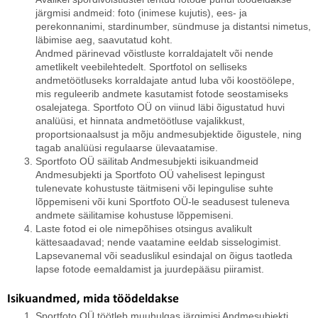
järgmisi andmeid: foto (inimese kujutis), ees- ja
perekonnanimi, stardinumber, sündmuse ja distantsi nimetus,
läbimise aeg, saavutatud koht.
Andmed pärinevad võistluste korraldajatelt või nende
ametlikelt veebilehtedelt. Sportfotol on selliseks
andmetöötluseks korraldajate antud luba või koostöölepe,
mis reguleerib andmete kasutamist fotode seostamiseks
osalejatega. Sportfoto OÜ on viinud läbi õigustatud huvi
analüüsi, et hinnata andmetöötluse vajalikkust,
proportsionaalsust ja mõju andmesubjektide õigustele, ning
tagab analüüsi regulaarse ülevaatamise.
Sportfoto OÜ säilitab Andmesubjekti isikuandmeid
Andmesubjekti ja Sportfoto OÜ vahelisest lepingust
tulenevate kohustuste täitmiseni või lepingulise suhte
lõppemiseni või kuni Sportfoto OÜ-le seadusest tuleneva
andmete säilitamise kohustuse lõppemiseni.
Laste fotod ei ole nimepõhises otsingus avalikult
kättesaadavad; nende vaatamine eeldab sisselogimist.
Lapsevanemal või seaduslikul esindajal on õigus taotleda
lapse fotode eemaldamist ja juurdepääsu piiramist.
Isikuandmed, mida töödeldakse
Sportfoto OÜ töötleb muuhulgas järgimisi Andmesubjekti