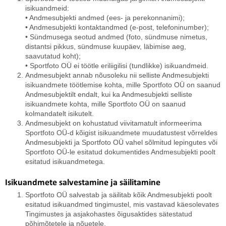
isikuandmeid:
• Andmesubjekti andmed (ees- ja perekonnanimi);
• Andmesubjekti kontaktandmed (e-post, telefoninumber);
• Sündmusega seotud andmed (foto, sündmuse nimetus,
distantsi pikkus, sündmuse kuupäev, läbimise aeg,
saavutatud koht);
• Sportfoto OÜ ei töötle eriliigilisi (tundlikke) isikuandmeid.
Andmesubjekt annab nõusoleku nii selliste Andmesubjekti
isikuandmete töötlemise kohta, mille Sportfoto OÜ on saanud
Andmesubjektilt endalt, kui ka Andmesubjekti selliste
isikuandmete kohta, mille Sportfoto OÜ on saanud
kolmandatelt isikutelt.
Andmesubjekt on kohustatud viivitamatult informeerima
Sportfoto OÜ-d kõigist isikuandmete muudatustest võrreldes
Andmesubjekti ja Sportfoto OÜ vahel sõlmitud lepingutes või
Sportfoto OÜ-le esitatud dokumentides Andmesubjekti poolt
esitatud isikuandmetega.
Isikuandmete salvestamine ja säilitamine
Sportfoto OÜ salvestab ja säilitab kõik Andmesubjekti poolt
esitatud isikuandmed tingimustel, mis vastavad käesolevates
Tingimustes ja asjakohastes õigusaktides sätestatud
põhimõtetele ja nõuetele.