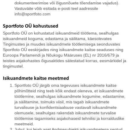
dokumenteerimise või õigusnõuete tõendamise vajadus).
Vastuväite võib esitada e-posti teel aadressile
info@sportfoto.com
Sportfoto OÜ kohustused
Sportfoto OÜ on kohustatud isikuandmeid töötlema, sealhulgas
isikuandmeid koguma, edastama ja säilitama, käesolevates
Tingimustes ja muudes isikuandmete töötlemisega seonduvates
Sportfoto OÜ eeskirjades ning isikuandmete kaitse seaduses ning
Euroopa Parlamendi ja Nõukogu Määruses (EL) nr 2016/679 ja
teistes asjakohastes õigusaktides sätestatud korras, eesmärkidel ja
tingimustel.
Isikuandmete kaitse meetmed
Sportfoto OÜ järgib oma tegevuses isikuandmete kaitse
põhimõtteid ning teeb kõik endast oleneva, et isikuandmete
töötlemine, sealhulgas isikuandmete kogumine, edastamine,
ja säilitamine, toimuks viisil, mis tagab isikuandmete
turvalisuse ja konfidentsiaalsuse vastavalt isikuandmete
olemusele, sealhulgas rakendab isikuandmete turvalise
töötlemise tagamiseks asjakohaseid tehnilisi ja korralduslike
meetmeid.
Juhul, kui leiab aset Andmesubjekti isikuandmetega seotud