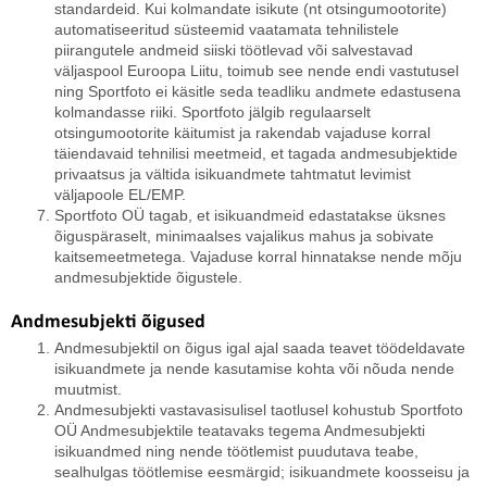
standardeid. Kui kolmandate isikute (nt otsingumootorite)
automatiseeritud süsteemid vaatamata tehnilistele
piirangutele andmeid siiski töötlevad või salvestavad
väljaspool Euroopa Liitu, toimub see nende endi vastutusel
ning Sportfoto ei käsitle seda teadliku andmete edastusena
kolmandasse riiki. Sportfoto jälgib regulaarselt
otsingumootorite käitumist ja rakendab vajaduse korral
täiendavaid tehnilisi meetmeid, et tagada andmesubjektide
privaatsus ja vältida isikuandmete tahtmatut levimist
väljapoole EL/EMP.
Sportfoto OÜ tagab, et isikuandmeid edastatakse üksnes
õiguspäraselt, minimaalses vajalikus mahus ja sobivate
kaitsemeetmetega. Vajaduse korral hinnatakse nende mõju
andmesubjektide õigustele.
Andmesubjekti õigused
Andmesubjektil on õigus igal ajal saada teavet töödeldavate
isikuandmete ja nende kasutamise kohta või nõuda nende
muutmist.
Andmesubjekti vastavasisulisel taotlusel kohustub Sportfoto
OÜ Andmesubjektile teatavaks tegema Andmesubjekti
isikuandmed ning nende töötlemist puudutava teabe,
sealhulgas töötlemise eesmärgid; isikuandmete koosseisu ja