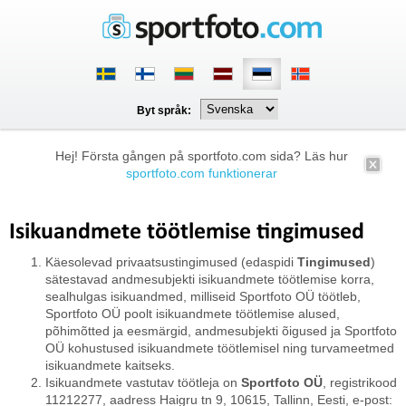
Byt språk:
Hej! Första gången på sportfoto.com sida? Läs hur
sportfoto.com funktionerar
Isikuandmete töötlemise tingimused
Käesolevad privaatsustingimused (edaspidi
Tingimused
)
sätestavad andmesubjekti isikuandmete töötlemise korra,
sealhulgas isikuandmed, milliseid Sportfoto OÜ töötleb,
Sportfoto OÜ poolt isikuandmete töötlemise alused,
põhimõtted ja eesmärgid, andmesubjekti õigused ja Sportfoto
OÜ kohustused isikuandmete töötlemisel ning turvameetmed
isikuandmete kaitseks.
Isikuandmete vastutav töötleja on
Sportfoto OÜ
, registrikood
11212277, aadress Haigru tn 9, 10615, Tallinn, Eesti, e-post: