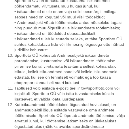
Sportfoto OÜ on kohustatud kustutama isikuandmed
põhjendamatu viivituseta muu hulgas juhul, kui:
• isikuandmeid ei ole enam vaja sellel eesmärgil, millega
seoses need on kogutud või muul viisil töödeldud;
• Andmesubjekt võtab töötlemiseks antud nõusoleku tagasi
ning puudub muu õiguslik alus isikuandmete töötlemiseks;
• isikuandmeid on töödeldud ebaseaduslikult;
• isikuandmed tuleb kustutada selleks, et täita Sportfoto OÜ
suhtes kohaldatava liidu või liikmesriigi õigusega ette nähtud
juriidilist kohustust.
Sportfoto OÜ kohustub Andmesubjekti isikuandmete
parandamise, kustutamise või isikuandmete töötlemise
piiramise korral viivitamata teavitama sellest kolmandaid
isikuid, kellelt isikuandmed saadi või kellele isikuandmeid
edastati, kui see on tehniliselt võimalik ega too kaasa
ebaproportsionaalselt suuri kulutusi.
Taotlused võib esitada e-posti teel info@sportfoto.com või
kirjalikult. Sportfoto OÜ võib isiku tuvastamiseks küsida
lisateavet, et vältida loata juurdepääsu.
Kui isikuandmeid töödeldakse õigustatud huvi alusel, on
andmesubjektil õigus esitada vastuväide oma andmete
töötlemisele. Sportfoto OÜ lõpetab andmete töötlemise, välja
arvatud juhul, kui töötlemise jätkamiseks on ülekaalukas
õigustatud alus (näiteks avalike spordisündmuste