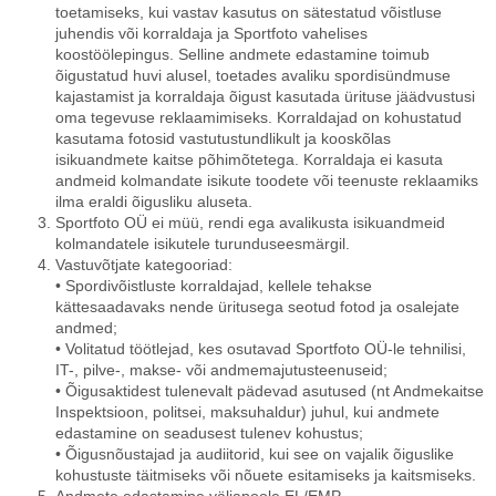
toetamiseks, kui vastav kasutus on sätestatud võistluse
juhendis või korraldaja ja Sportfoto vahelises
koostöölepingus. Selline andmete edastamine toimub
õigustatud huvi alusel, toetades avaliku spordisündmuse
kajastamist ja korraldaja õigust kasutada ürituse jäädvustusi
oma tegevuse reklaamimiseks. Korraldajad on kohustatud
kasutama fotosid vastutustundlikult ja kooskõlas
isikuandmete kaitse põhimõtetega. Korraldaja ei kasuta
andmeid kolmandate isikute toodete või teenuste reklaamiks
ilma eraldi õigusliku aluseta.
Sportfoto OÜ ei müü, rendi ega avalikusta isikuandmeid
kolmandatele isikutele turunduseesmärgil.
Vastuvõtjate kategooriad:
• Spordivõistluste korraldajad, kellele tehakse
kättesaadavaks nende üritusega seotud fotod ja osalejate
andmed;
• Volitatud töötlejad, kes osutavad Sportfoto OÜ-le tehnilisi,
IT-, pilve-, makse- või andmemajutusteenuseid;
• Õigusaktidest tulenevalt pädevad asutused (nt Andmekaitse
Inspektsioon, politsei, maksuhaldur) juhul, kui andmete
edastamine on seadusest tulenev kohustus;
• Õigusnõustajad ja audiitorid, kui see on vajalik õiguslike
kohustuste täitmiseks või nõuete esitamiseks ja kaitsmiseks.