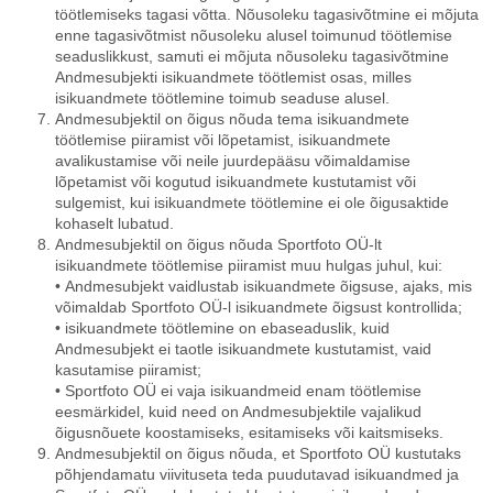
töötlemiseks tagasi võtta. Nõusoleku tagasivõtmine ei mõjuta
enne tagasivõtmist nõusoleku alusel toimunud töötlemise
seaduslikkust, samuti ei mõjuta nõusoleku tagasivõtmine
Andmesubjekti isikuandmete töötlemist osas, milles
isikuandmete töötlemine toimub seaduse alusel.
Andmesubjektil on õigus nõuda tema isikuandmete
töötlemise piiramist või lõpetamist, isikuandmete
avalikustamise või neile juurdepääsu võimaldamise
lõpetamist või kogutud isikuandmete kustutamist või
sulgemist, kui isikuandmete töötlemine ei ole õigusaktide
kohaselt lubatud.
Andmesubjektil on õigus nõuda Sportfoto OÜ-lt
isikuandmete töötlemise piiramist muu hulgas juhul, kui:
• Andmesubjekt vaidlustab isikuandmete õigsuse, ajaks, mis
võimaldab Sportfoto OÜ-l isikuandmete õigsust kontrollida;
• isikuandmete töötlemine on ebaseaduslik, kuid
Andmesubjekt ei taotle isikuandmete kustutamist, vaid
kasutamise piiramist;
• Sportfoto OÜ ei vaja isikuandmeid enam töötlemise
eesmärkidel, kuid need on Andmesubjektile vajalikud
õigusnõuete koostamiseks, esitamiseks või kaitsmiseks.
Andmesubjektil on õigus nõuda, et Sportfoto OÜ kustutaks
põhjendamatu viivituseta teda puudutavad isikuandmed ja