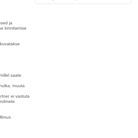
used ja
se kinnitamise
 kuvatakse
illel saate
 hulka, muuta
rtner ei vastuta
 andmete
.
ellimus
.