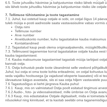
6.5. Toote juhusliku hävimise ja kahjustumise riisiko läheb müüjalt ü
siis läheb toote juhusliku hävimise ja kahjustumise riisiko üle ostjal
7. Tellimuse tühistamine ja toote tagastamine
7.1. Juhul, kui ostetud kaup ostjale ei sobi, on ostjal õigus 14 päe
tuleb müüja e-posti aadressile saata vastavasisuline vabas vormis
Ostja nimi
Tellimuse number
Arve number
Arvelduskonto number, kuhu tagastatakse kauba maksumus
Kontaktandmed
7.2. Tagastatud kaup peab olema originaalpakendis, müügikõlbuliku 
7.3. Tellimusest taganemise korral tagastatakse ostjale kauba ees
kauba tagastamisest.
7.4. Kauba maksumuse tagastamisel tagastab müüja tarbijast ostjal
kannab ostja.
7.5. Ostja kohustub peale toote üleandmist selle veekord põhjalikul
Juhul, kui ostja ei oma toote kohta eriteadmisi, on ostjal kohustus 
seda vajaliku hoolsusega (ja vajadusel eksperte kaasates) või ei te
ülevaatuse käigus avastada, siis ei saa ostja hiljem vastavatele pu
7.6 Tagastusõigus ei kehti järgneva Kauba puhul:
7.6.1 Kaup, mis on valmistatud Ostja poolt esitatud tingimusi arvest
7.6.2 Audio-, foto- ja videosalvestised, mille ümbrise on Ostja avan
7.6.3 Kaup, mis edastatakse Ostjale digitaalselt, mida ei toimetata
nõusolekul ning kinnitusel, et ta kaotab seeläbi oma taganemisõigu