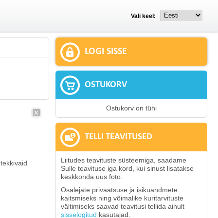
Vali keel:
LOGI SISSE
OSTUKORV
Ostukorv on tühi
TELLI TEAVITUSED
Liitudes teavituste süsteemiga, saadame
tekkivaid
Sulle teavituse iga kord, kui sinust lisatakse
keskkonda uus foto.
Osalejate privaatsuse ja isikuandmete
kaitsmiseks ning võimalike kuritarvituste
vältimiseks saavad teavitusi tellida ainult
sisselogitud
kasutajad.