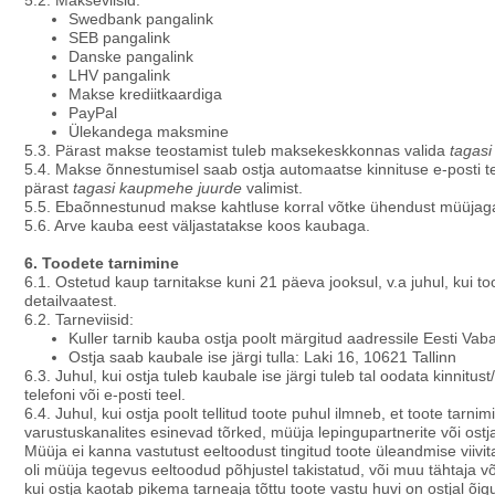
Swedbank pangalink
SEB pangalink
Danske pangalink
LHV pangalink
Makse krediitkaardiga
PayPal
Ülekandega maksmine
5.3. Pärast makse teostamist tuleb maksekeskkonnas valida
tagas
5.4. Makse õnnestumisel saab ostja automaatse kinnituse e-posti t
pärast
tagasi kaupmehe juurde
valimist.
5.5. Ebaõnnestunud makse kahtluse korral võtke ühendust müüjag
5.6. Arve kauba eest väljastatakse koos kaubaga.
6. Toodete tarnimine
6.1. Ostetud kaup tarnitakse kuni 21 päeva jooksul, v.a juhul, kui too
detailvaatest.
6.2. Tarneviisid:
Kuller tarnib kauba ostja poolt märgitud aadressile Eesti Vabari
Ostja saab kaubale ise järgi tulla: Laki 16, 10621 Tallinn
6.3. Juhul, kui ostja tuleb kaubale ise järgi tuleb tal oodata kinnitu
telefoni või e-posti teel.
6.4. Juhul, kui ostja poolt tellitud toote puhul ilmneb, et toote tarni
varustuskanalites esinevad tõrked, müüja lepingupartnerite või ostj
Müüja ei kanna vastutust eeltoodust tingitud toote üleandmise viiv
oli müüja tegevus eeltoodud põhjustel takistatud, või muu tähtaja võ
kui ostja kaotab pikema tarneaja tõttu toote vastu huvi on ostjal õ