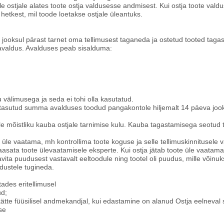
le ostjale alates toote ostja valdusesse andmisest. Kui ostja toote valdu
e hetkest, mil toode loetakse ostjale üleantuks.
va jooksul pärast tarnet oma tellimusest taganeda ja ostetud tooted taga
 avaldus. Avalduses peab sisalduma:
välimusega ja seda ei tohi olla kasutatud.
t tasutud summa avalduses toodud pangakontole hiljemalt 14 päeva joo
e mõistliku kauba ostjale tarnimise kulu. Kauba tagastamisega seotud 
t üle vaatama, mh kontrollima toote koguse ja selle tellimuskinnitusele 
kaasata toote ülevaatamisele eksperte. Kui ostja jätab toote üle vaatamat
avita puudusest vastavalt eeltoodule ning tootel oli puudus, mille võin
udustele tugineda.
ades eritellimusel
ud;
 kätte füüsilisel andmekandjal, kui edastamine on alanud Ostja eelneval
se