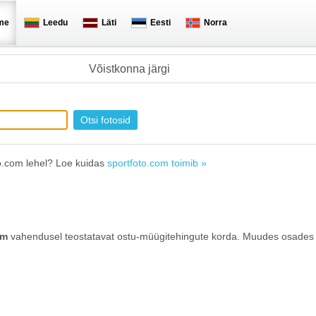
me
Leedu
Läti
Eesti
Norra
Võistkonna järgi
o.com lehel? Loe kuidas
sportfoto.com toimib »
om
vahendusel teostatavat ostu-müügitehingute korda. Muudes osades 