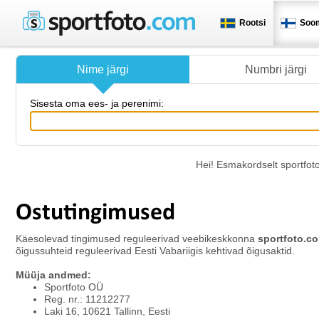
Rootsi
Soo
Nime järgi
Numbri järgi
Sisesta oma ees- ja perenimi:
Hei! Esmakordselt sportfot
Ostutingimused
Käesolevad tingimused reguleerivad veebikeskkonna
sportfoto.c
õigussuhteid reguleerivad Eesti Vabariigis kehtivad õigusaktid.
Müüja andmed:
Sportfoto OÜ
Reg. nr.: 11212277
Laki 16, 10621 Tallinn, Eesti