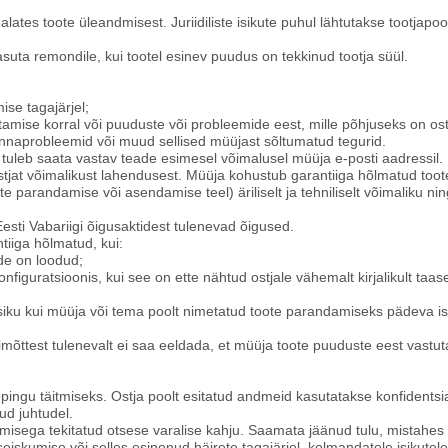
alates toote üleandmisest. Juriidiliste isikute puhul lähtutakse tootjapoo
tasuta remondile, kui tootel esinev puudus on tekkinud tootja süül.
ise tagajärjel;
utamise korral või puuduste või probleemide eest, mille põhjuseks on ost
onnaprobleemid või muud sellised müüjast sõltumatud tegurid.
 tuleb saata vastav teade esimesel võimalusel müüja e-posti aadressil
ostjat võimalikust lahendusest. Müüja kohustub garantiiga hõlmatud to
e parandamise või asendamise teel) äriliselt ja tehniliselt võimaliku nin
esti Vabariigi õigusaktidest tulenevad õigused.
tiiga hõlmatud, kui:
de on loodud;
onfiguratsioonis, kui see on ette nähtud ostjale vähemalt kirjalikult taas
siku kui müüja või tema poolt nimetatud toote parandamiseks pädeva isi
himõttest tulenevalt ei saa eeldada, et müüja toote puuduste eest vastut
pingu täitmiseks. Ostja poolt esitatud andmeid kasutatakse konfidentsiaa
ud juhtudel.
umisega tekitatud otsese varalise kahju. Saamata jäänud tulu, mistahes 
eiskumise või selles esinenud häirete tagajärjel, kolmandatele isikutel