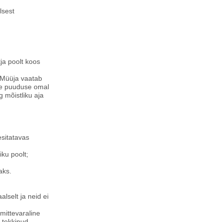
lsest
ja poolt koos
. Müüja vaatab
ote puuduse omal
g mõistliku aja
esitatavas
ku poolt;
aks.
lselt ja neid ei
mittevaraline
e tekkinud