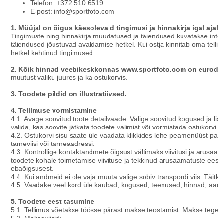
Telefon: +372 510 6519
E-post: info@sportfoto.com
1. Müüjal on õigus käesolevaid tingimusi ja hinnakirja igal aj
Tingimuste ning hinnakirja muudatused ja täiendused kuvatakse int
täiendused jõustuvad avaldamise hetkel. Kui ostja kinnitab oma tell
hetkel kehtinud tingimused.
2. Kõik hinnad veebikeskkonnas www.sportfoto.com on eurod
muutust valiku juures ja ka ostukorvis.
3. Toodete pildid on illustratiivsed.
4. Tellimuse vormistamine
4.1. Avage soovitud toote detailvaade. Valige soovitud kogused ja
valida, kas soovite jätkata toodete valimist või vormistada ostukorvi 
4.2. Ostukorvi sisu saate üle vaadata klikkides lehe peamenüüst pa
tarneviisi või tarneaadressi.
4.3. Kontrollige kontaktandmete õigsust vältimaks viivitusi ja arus
toodete kohale toimetamise viivituse ja tekkinud arusaamatuste eest
ebaõigsusest.
4.4. Kui andmeid ei ole vaja muuta valige sobiv transpordi viis. Täit
4.5. Vaadake veel kord üle kaubad, kogused, teenused, hinnad, aa
5. Toodete eest tasumine
5.1. Tellimus võetakse töösse pärast makse teostamist. Makse tegem
5.2. Makseviisid: