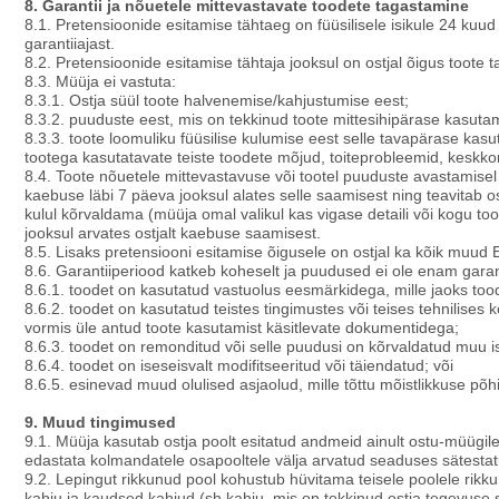
8. Garantii ja nõuetele mittevastavate toodete tagastamine
8.1. Pretensioonide esitamise tähtaeg on füüsilisele isikule 24 kuud 
garantiiajast.
8.2. Pretensioonide esitamise tähtaja jooksul on ostjal õigus toote 
8.3. Müüja ei vastuta:
8.3.1. Ostja süül toote halvenemise/kahjustumise eest;
8.3.2. puuduste eest, mis on tekkinud toote mittesihipärase kasutam
8.3.3. toote loomuliku füüsilise kulumise eest selle tavapärase kas
tootega kasutatavate teiste toodete mõjud, toiteprobleemid, keskk
8.4. Toote nõuetele mittevastavuse või tootel puuduste avastamisel
kaebuse läbi 7 päeva jooksul alates selle saamisest ning teavitab 
kulul kõrvaldama (müüja omal valikul kas vigase detaili või kogu toot
jooksul arvates ostjalt kaebuse saamisest.
8.5. Lisaks pretensiooni esitamise õigusele on ostjal ka kõik muud E
8.6. Garantiiperiood katkeb koheselt ja puudused ei ole enam garan
8.6.1. toodet on kasutatud vastuolus eesmärkidega, mille jaoks too
8.6.2. toodet on kasutatud teistes tingimustes või teises tehnilises k
vormis üle antud toote kasutamist käsitlevate dokumentidega;
8.6.3. toodet on remonditud või selle puudusi on kõrvaldatud muu i
8.6.4. toodet on iseseisvalt modifitseeritud või täiendatud; või
8.6.5. esinevad muud olulised asjaolud, mille tõttu mõistlikkuse põ
9. Muud tingimused
9.1. Müüja kasutab ostja poolt esitatud andmeid ainult ostu-müügile
edastata kolmandatele osapooltele välja arvatud seaduses sätestat
9.2. Lepingut rikkunud pool kohustub hüvitama teisele poolele rikk
kahju ja kaudsed kahjud (sh kahju, mis on tekkinud ostja tegevuse s