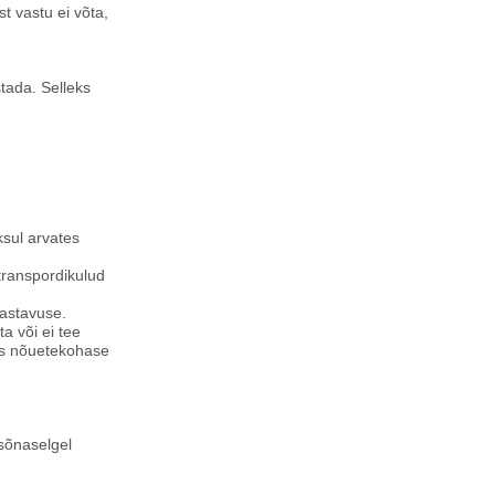
st vastu ei võta,
stada. Selleks
ksul arvates
transpordikulud
vastavuse.
a või ei tee
uks nõuetekohase
 sõnaselgel