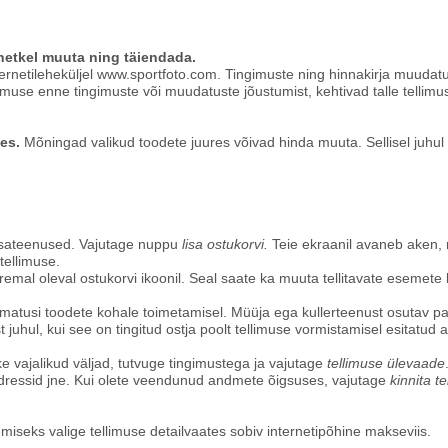
ahetkel muuta ning täiendada.
ernetileheküljel www.sportfoto.com. Tingimuste ning hinnakirja muudat
imuse enne tingimuste või muudatuste jõustumist, kehtivad talle tellimu
es.
Mõningad valikud toodete juures võivad hinda muuta. Sellisel juhul
 lisateenused. Vajutage nuppu
lisa ostukorvi.
Teie ekraanil avaneb aken, m
tellimuse.
remal oleval ostukorvi ikoonil. Seal saate ka muuta tellitavate esemete
aamatusi toodete kohale toimetamisel. Müüja ega kullerteenust osutav pa
 juhul, kui see on tingitud ostja poolt tellimuse vormistamisel esitatud
ke vajalikud väljad, tutvuge tingimustega ja vajutage
tellimuse ülevaade
dressid jne. Kui olete veendunud andmete õigsuses, vajutage
kinnita t
iseks valige tellimuse detailvaates sobiv internetipõhine makseviis.