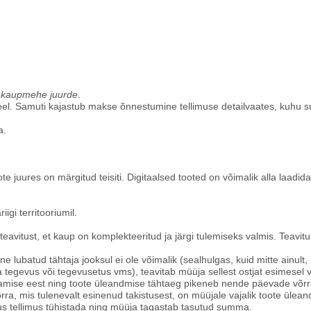
i kaupmehe juurde
.
eel. Samuti kajastub makse õnnestumine tellimuse detailvaates, kuhu 
a.
te juures on märgitud teisiti. Digitaalsed tooted on võimalik alla laadida
igi territooriumil.
st/teavitust, et kaup on komplekteeritud ja järgi tulemiseks valmis. Teavi
mine lubatud tähtaja jooksul ei ole võimalik (sealhulgas, kuid mitte ainult
a tegevus või tegevusetus vms), teavitab müüja sellest ostjat esimesel 
itamise eest ning toote üleandmise tähtaeg pikeneb nende päevade võrra
rra, mis tulenevalt esinenud takistusest, on müüjale vajalik toote ülea
igus tellimus tühistada ning müüja tagastab tasutud summa.