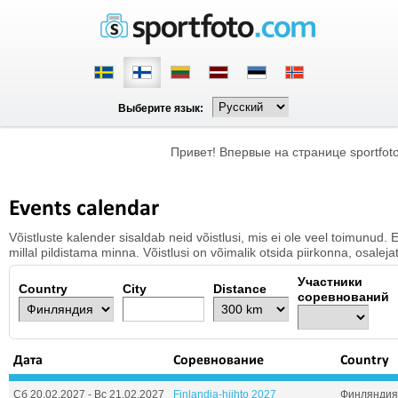
Выберите язык:
Привет! Впервые на странице sportfo
Events calendar
Võistluste kalender sisaldab neid võistlusi, mis ei ole veel toimunud.
millal pildistama minna. Võistlusi on võimalik otsida piirkonna, osalejat
Участники
Country
City
Distance
соревнований
Дата
Соревнование
Country
Сб 20.02.2027 - Вс 21.02.2027
Finlandia-hiihto 2027
Финляндия