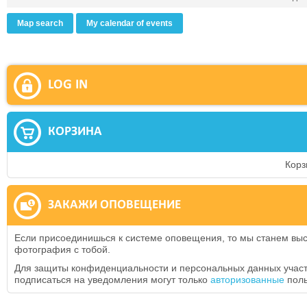
Map search
My calendar of events
LOG IN
КОРЗИНА
Корз
ЗАКАЖИ ОПОВЕЩЕНИЕ
Если присоединишься к системе оповещения, то мы станем выс
фотография с тобой.
Для защиты конфиденциальности и персональных данных участ
подписаться на уведомления могут только
авторизованные
поль