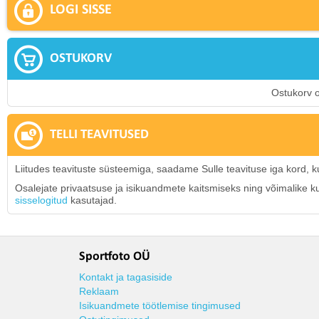
LOGI SISSE
OSTUKORV
Ostukorv o
TELLI TEAVITUSED
Liitudes teavituste süsteemiga, saadame Sulle teavituse iga kord, k
Osalejate privaatsuse ja isikuandmete kaitsmiseks ning võimalike kuri
sisselogitud
kasutajad.
Sportfoto OÜ
Kontakt ja tagasiside
Reklaam
Isikuandmete töötlemise tingimused