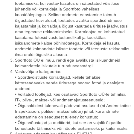
toetamiseks, kui vastav kasutus on sätestatud võistluse
juhendis või korraldaja ja Sportfoto vahelises
koostöölepingus. Selline andmete edastamine toimub
õigustatud huvi alusel, toetades avaliku spordisündmuse
kajastamist ja korraldaja õigust kasutada ürituse jäädvustusi
oma tegevuse reklaamimiseks. Korraldajad on kohustatud
kasutama fotosid vastutustundlikult ja kooskõlas
isikuandmete kaitse põhimõtetega. Korraldaja ei kasuta
andmeid kolmandate isikute toodete või teenuste reklaamiks
ilma eraldi õigusliku aluseta.
Sportfoto OÜ ei müü, rendi ega avalikusta isikuandmeid
kolmandatele isikutele turunduseesmärgil.
Vastuvõtjate kategooriad:
• Spordivõistluste korraldajad, kellele tehakse
kättesaadavaks nende üritusega seotud fotod ja osalejate
andmed;
• Volitatud töötlejad, kes osutavad Sportfoto OÜ-le tehnilisi,
IT-, pilve-, makse- või andmemajutusteenuseid;
• Õigusaktidest tulenevalt pädevad asutused (nt Andmekaitse
Inspektsioon, politsei, maksuhaldur) juhul, kui andmete
edastamine on seadusest tulenev kohustus;
• Õigusnõustajad ja audiitorid, kui see on vajalik õiguslike
kohustuste täitmiseks või nõuete esitamiseks ja kaitsmiseks.