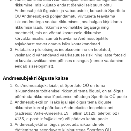
rikkumine, mis kujutab endast tõenäoliselt suurt ohtu
Andmesubjekti õigustele ja vabadustele, kohustub Sportfoto
OÜ Andmesubjekti põhjendamatu viivituseta teavitama
isikuandmetega seotud rikkumisest, sealhulgas kirjeldama
rikkumise laadi, rikkumise võimalikke tagajärgi ning
meetmeid, mis on võetud kasutusele rikkumise
kõrvaldamiseks, samuti teavitama Andmesubjektile
asjakohast teavet omava isiku kontaktandmed.
Fotofailide pildiotsingus indekseerimine on keelatud,
vesimärgid vähendavad väärkasutuse riski ning laste fotosid
ei kuvata avalikus nimepõhises otsingus (nende vaatamine
eeldab sisselogimist).
Andmesubjekti õiguste kaitse
Kui Andmesubjekt leiab, et Sportfoto OÜ on tema
isikuandmete töötlemisel rikkunud tema õigusi, on tal õigus
pöörduda rikkumise lõpetamise nõudega Sportfoto OÜ poole.
Andmesubjektil on lisaks igal ajal õigus tema õiguste
rikkumise korral pöörduda Andmekaitse Inspektsiooni
(aadress: Väike-Ameerika 19, Tallinn 10129, telefon: 627
4135, e-post: info@aki.ee) või pädeva kohtu poole.
Andmesubjektil on õigus pöörduda isikuandmete
töötlemisega seonduvate küsimustega Sportfoto OÜ