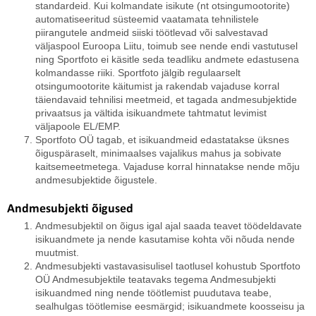
standardeid. Kui kolmandate isikute (nt otsingumootorite)
automatiseeritud süsteemid vaatamata tehnilistele
piirangutele andmeid siiski töötlevad või salvestavad
väljaspool Euroopa Liitu, toimub see nende endi vastutusel
ning Sportfoto ei käsitle seda teadliku andmete edastusena
kolmandasse riiki. Sportfoto jälgib regulaarselt
otsingumootorite käitumist ja rakendab vajaduse korral
täiendavaid tehnilisi meetmeid, et tagada andmesubjektide
privaatsus ja vältida isikuandmete tahtmatut levimist
väljapoole EL/EMP.
Sportfoto OÜ tagab, et isikuandmeid edastatakse üksnes
õiguspäraselt, minimaalses vajalikus mahus ja sobivate
kaitsemeetmetega. Vajaduse korral hinnatakse nende mõju
andmesubjektide õigustele.
Andmesubjekti õigused
Andmesubjektil on õigus igal ajal saada teavet töödeldavate
isikuandmete ja nende kasutamise kohta või nõuda nende
muutmist.
Andmesubjekti vastavasisulisel taotlusel kohustub Sportfoto
OÜ Andmesubjektile teatavaks tegema Andmesubjekti
isikuandmed ning nende töötlemist puudutava teabe,
sealhulgas töötlemise eesmärgid; isikuandmete koosseisu ja