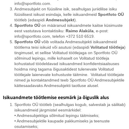
info@sportfoto.com.
Andmesubjekt on füüsiline isik, sealhulgas juriidilise isiku
füüsilisest isikust esindaja, kelle isikuandmeid
Sportfoto OÜ
töötleb (edaspidi
Andmesubjekt
).
Sportfoto OÜ
on määranud isikuandmete kaitse küsimuste
eest vastutava kontaktisiku:
Raimo Alaküla
, e-post:
info@sportfoto.com, telefon +372 510 6519.
Sportfoto OÜ
võib volitada Andmesubjekti isikuandmeid
töötlema teisi isikuid või asutusi (edaspidi
Volitatud töötleja
)
tingimusel, et sellise Volitatud töötlejaga on Sportfoto OÜ
sõlminud lepingu, mille kohaselt on Volitatud töötleja
kohustatud töödeldavad isikuandmed konfidentsiaalsuses
hoidma ning tagama õigusaktidest tulenevate Volitatud
töötlejale laienevate kohustuste täitmine. Volitatud töötlejate
nimed ja kontaktandmed teeb Sportfoto OÜ Andmesubjektile
kättesaadavaks Andmesubjekti taotluse alusel.
Isikuandmete töötlemise eesmärk ja õiguslik alus
Sportfoto OÜ töötleb (sealhulgas kogub, salvestab ja säilitab)
isikuandmeid järgmistel eesmärkidel:
• Andmesubjektiga sõlmitud lepingu täitmiseks;
• Andmesubjektile kaupade pakkumiseks ja teenuste
osutamiseks;