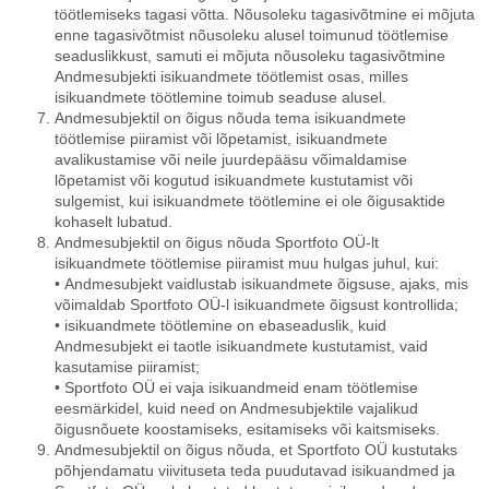
töötlemiseks tagasi võtta. Nõusoleku tagasivõtmine ei mõjuta
enne tagasivõtmist nõusoleku alusel toimunud töötlemise
seaduslikkust, samuti ei mõjuta nõusoleku tagasivõtmine
Andmesubjekti isikuandmete töötlemist osas, milles
isikuandmete töötlemine toimub seaduse alusel.
Andmesubjektil on õigus nõuda tema isikuandmete
töötlemise piiramist või lõpetamist, isikuandmete
avalikustamise või neile juurdepääsu võimaldamise
lõpetamist või kogutud isikuandmete kustutamist või
sulgemist, kui isikuandmete töötlemine ei ole õigusaktide
kohaselt lubatud.
Andmesubjektil on õigus nõuda Sportfoto OÜ-lt
isikuandmete töötlemise piiramist muu hulgas juhul, kui:
• Andmesubjekt vaidlustab isikuandmete õigsuse, ajaks, mis
võimaldab Sportfoto OÜ-l isikuandmete õigsust kontrollida;
• isikuandmete töötlemine on ebaseaduslik, kuid
Andmesubjekt ei taotle isikuandmete kustutamist, vaid
kasutamise piiramist;
• Sportfoto OÜ ei vaja isikuandmeid enam töötlemise
eesmärkidel, kuid need on Andmesubjektile vajalikud
õigusnõuete koostamiseks, esitamiseks või kaitsmiseks.
Andmesubjektil on õigus nõuda, et Sportfoto OÜ kustutaks
põhjendamatu viivituseta teda puudutavad isikuandmed ja