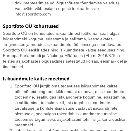
dokumenteerimise või õigusnõuete tõendamise vajadus).
Vastuväite võib esitada e-posti teel aadressile
info@sportfoto.com
Sportfoto OÜ kohustused
Sportfoto OÜ on kohustatud isikuandmeid töötlema, sealhulgas
isikuandmeid koguma, edastama ja säilitama, käesolevates
Tingimustes ja muudes isikuandmete töötlemisega seonduvates
Sportfoto OÜ eeskirjades ning isikuandmete kaitse seaduses ning
Euroopa Parlamendi ja Nõukogu Määruses (EL) nr 2016/679 ja
teistes asjakohastes õigusaktides sätestatud korras, eesmärkidel ja
tingimustel.
Isikuandmete kaitse meetmed
Sportfoto OÜ järgib oma tegevuses isikuandmete kaitse
põhimõtteid ning teeb kõik endast oleneva, et isikuandmete
töötlemine, sealhulgas isikuandmete kogumine, edastamine,
ja säilitamine, toimuks viisil, mis tagab isikuandmete
turvalisuse ja konfidentsiaalsuse vastavalt isikuandmete
olemusele, sealhulgas rakendab isikuandmete turvalise
töötlemise tagamiseks asjakohaseid tehnilisi ja korralduslike
meetmeid.
Juhul, kui leiab aset Andmesubjekti isikuandmetega seotud