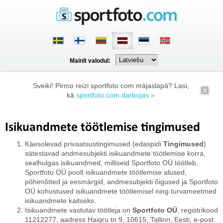
Mainīt valodul:
Sveiki! Pirmo reizi sportfoto.com mājaslapā? Lasi,
kā
sportfoto.com darbojas »
Isikuandmete töötlemise tingimused
Käesolevad privaatsustingimused (edaspidi
Tingimused
)
sätestavad andmesubjekti isikuandmete töötlemise korra,
sealhulgas isikuandmed, milliseid Sportfoto OÜ töötleb,
Sportfoto OÜ poolt isikuandmete töötlemise alused,
põhimõtted ja eesmärgid, andmesubjekti õigused ja Sportfoto
OÜ kohustused isikuandmete töötlemisel ning turvameetmed
isikuandmete kaitseks.
Isikuandmete vastutav töötleja on
Sportfoto OÜ
, registrikood
11212277, aadress Haigru tn 9, 10615, Tallinn, Eesti, e-post: