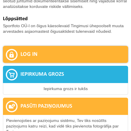
seotud juhtumid dokumenteeritakse sisemiselt ning vajaduse korral
analüüsitakse korduvate riskide vältimiseks.
Lõppsätted
Sportfoto OÜ-l on õigus käesolevaid Tingimusi ühepoolselt muuta
arvestades asjaomastest õigusaktidest tulenevaid nõudeid.
LOG IN
IEPIRKUMA GROZS
Iepirkuma grozs ir tukšs
PASŪTI PAZIŅOJUMUS
Pievienojoties ar paziņojumu sistēmu, Tev tiks nosūtīts
paziņojums katru reizi, kad vidē tiks pievienota fotogrāfija par