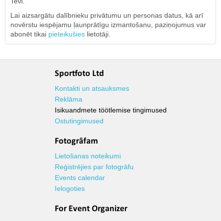
Tevi.
Lai aizsargātu dalībnieku privātumu un personas datus, kā arī
novērstu iespējamu ļaunprātīgu izmantošanu, paziņojumus var
abonēt tikai
pieteikušies
lietotāji.
Sportfoto Ltd
Kontakti un atsauksmes
Reklāma
Isikuandmete töötlemise tingimused
Ostutingimused
Fotogrāfam
Lietošanas noteikumi
Reģistrējies par fotogrāfu
Events calendar
Ielogoties
For Event Organizer