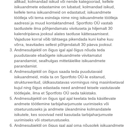
allikad; kolmandad isikud või nende kategooriad, kellele
isikuandmete edastamine on lubatud; kolmandad isikud,
kellele tema isikuandmeid on edastatud; isikuandmete
töötleja või tema esindaja nime ning isikuandmete töötleja
aadressi ja muud kontaktandmed. Sportfoto OÜ vastab
taotlustele ilma põhjendamatu viivituseta ja hiljemalt 30
kalendripäeva jooksul alates taotluse kättesaamisest.
Vajaduse korral võib tähtaega pikendada kuni kahe kuu
võrra, teavitades sellest põhjendatult 30 päeva jooksul.
Andmesubjektil on õigus igal ajal õigus nõuda teda
puudutavate ebaõigete isikuandmete viivitamatut
parandamist, sealhulgas mittetäielike isikuandmete
parandamist.
Andmesubjektil on õigus saada teda puudutavaid
isikuandmeid, mida ta on Sportfoto OÜ-le esitanud,
struktureeritud, üldkasutatavas vormingus ning masinloetaval
kujul ning õigus edastada need andmed teisele vastutavale
töötlejale, ilma et Sportfoto OÜ seda takistaks.
Andmesubjektil on õigus igal ajal keelata teda käsitlevate
andmete töötlemine tarbijaharjumuste uurimiseks või
otseturustuseks ja andmete üleandmine kolmandatele
isikutele, kes soovivad neid kasutada tarbijaharjumuste
uurimiseks või otseturustuseks.
Andmesubjektil on õigus igal ajal oma nõusolek isikuandmete