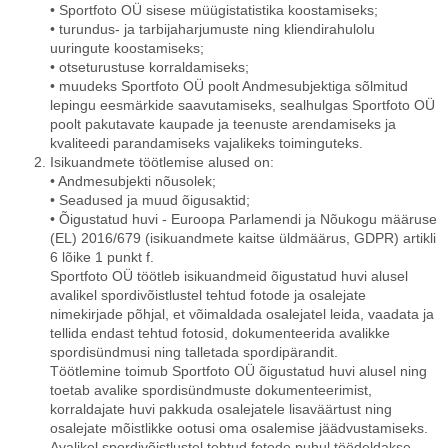
• Sportfoto OÜ sisese müügistatistika koostamiseks;
• turundus- ja tarbijaharjumuste ning kliendirahulolu
uuringute koostamiseks;
• otseturustuse korraldamiseks;
• muudeks Sportfoto OÜ poolt Andmesubjektiga sõlmitud
lepingu eesmärkide saavutamiseks, sealhulgas Sportfoto OÜ
poolt pakutavate kaupade ja teenuste arendamiseks ja
kvaliteedi parandamiseks vajalikeks toiminguteks.
Isikuandmete töötlemise alused on:
• Andmesubjekti nõusolek;
• Seadused ja muud õigusaktid;
• Õigustatud huvi - Euroopa Parlamendi ja Nõukogu määruse
(EL) 2016/679 (isikuandmete kaitse üldmäärus, GDPR) artikli
6 lõike 1 punkt f.
Sportfoto OÜ töötleb isikuandmeid õigustatud huvi alusel
avalikel spordivõistlustel tehtud fotode ja osalejate
nimekirjade põhjal, et võimaldada osalejatel leida, vaadata ja
tellida endast tehtud fotosid, dokumenteerida avalikke
spordisündmusi ning talletada spordipärandit.
Töötlemine toimub Sportfoto OÜ õigustatud huvi alusel ning
toetab avalike spordisündmuste dokumenteerimist,
korraldajate huvi pakkuda osalejatele lisaväärtust ning
osalejate mõistlikke ootusi oma osalemise jäädvustamiseks.
Avalikel spordivõistlustel tehtud fotode puhul töödeldakse