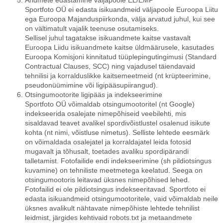
Andmete edastamine väljapoole EL/EMP
Sportfoto OÜ ei edasta isikuandmeid väljapoole Euroopa Liitu
ega Euroopa Majanduspiirkonda, välja arvatud juhul, kui see
on vältimatult vajalik teenuse osutamiseks.
Sellisel juhul tagatakse isikuandmete kaitse vastavalt
Euroopa Liidu isikuandmete kaitse üldmäärusele, kasutades
Euroopa Komisjoni kinnitatud tüüplepingutingimusi (Standard
Contractual Clauses, SCC) ning vajadusel täiendavaid
tehnilisi ja korralduslikke kaitsemeetmeid (nt krüpteerimine,
pseudonüümimine või ligipääsupiirangud).
Otsingumootorite ligipääs ja indekseerimine
Sportfoto OÜ võimaldab otsingumootoritel (nt Google)
indekseerida osalejate nimepõhiseid veebilehti, mis
sisaldavad teavet avalikel spordivõistlustel osalenud isikute
kohta (nt nimi, võistluse nimetus). Selliste lehtede eesmärk
on võimaldada osalejatel ja korraldajatel leida fotosid
mugavalt ja tõhusalt, toetades avaliku spordipärandi
talletamist. Fotofailide endi indekseerimine (sh pildiotsingus
kuvamine) on tehniliste meetmetega keelatud. Seega on
otsingumootoris leitavad üksnes nimepõhised lehed.
Fotofailid ei ole pildiotsingus indekseeritavad. Sportfoto ei
edasta isikuandmeid otsingumootoritele, vaid võimaldab neile
üksnes avalikult nähtavate nimepõhiste lehtede tehnilist
leidmist, järgides kehtivaid robots.txt ja metaandmete