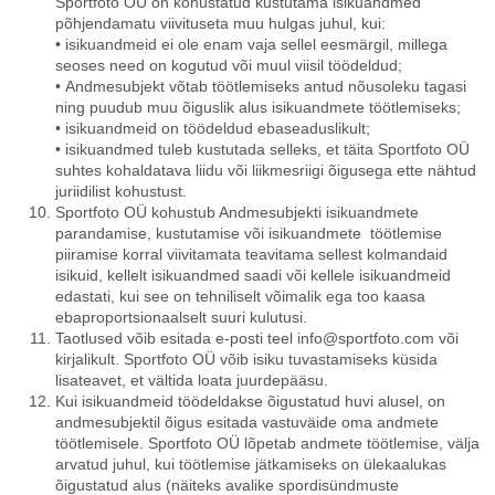
Sportfoto OÜ on kohustatud kustutama isikuandmed
põhjendamatu viivituseta muu hulgas juhul, kui:
• isikuandmeid ei ole enam vaja sellel eesmärgil, millega
seoses need on kogutud või muul viisil töödeldud;
• Andmesubjekt võtab töötlemiseks antud nõusoleku tagasi
ning puudub muu õiguslik alus isikuandmete töötlemiseks;
• isikuandmeid on töödeldud ebaseaduslikult;
• isikuandmed tuleb kustutada selleks, et täita Sportfoto OÜ
suhtes kohaldatava liidu või liikmesriigi õigusega ette nähtud
juriidilist kohustust.
Sportfoto OÜ kohustub Andmesubjekti isikuandmete
parandamise, kustutamise või isikuandmete töötlemise
piiramise korral viivitamata teavitama sellest kolmandaid
isikuid, kellelt isikuandmed saadi või kellele isikuandmeid
edastati, kui see on tehniliselt võimalik ega too kaasa
ebaproportsionaalselt suuri kulutusi.
Taotlused võib esitada e-posti teel info@sportfoto.com või
kirjalikult. Sportfoto OÜ võib isiku tuvastamiseks küsida
lisateavet, et vältida loata juurdepääsu.
Kui isikuandmeid töödeldakse õigustatud huvi alusel, on
andmesubjektil õigus esitada vastuväide oma andmete
töötlemisele. Sportfoto OÜ lõpetab andmete töötlemise, välja
arvatud juhul, kui töötlemise jätkamiseks on ülekaalukas
õigustatud alus (näiteks avalike spordisündmuste