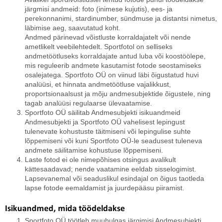
järgmisi andmeid: foto (inimese kujutis), ees- ja
perekonnanimi, stardinumber, sündmuse ja distantsi nimetus,
läbimise aeg, saavutatud koht.
Andmed pärinevad võistluste korraldajatelt või nende
ametlikelt veebilehtedelt. Sportfotol on selliseks
andmetöötluseks korraldajate antud luba või koostöölepe,
mis reguleerib andmete kasutamist fotode seostamiseks
osalejatega. Sportfoto OÜ on viinud läbi õigustatud huvi
analüüsi, et hinnata andmetöötluse vajalikkust,
proportsionaalsust ja mõju andmesubjektide õigustele, ning
tagab analüüsi regulaarse ülevaatamise.
Sportfoto OÜ säilitab Andmesubjekti isikuandmeid
Andmesubjekti ja Sportfoto OÜ vahelisest lepingust
tulenevate kohustuste täitmiseni või lepingulise suhte
lõppemiseni või kuni Sportfoto OÜ-le seadusest tuleneva
andmete säilitamise kohustuse lõppemiseni.
Laste fotod ei ole nimepõhises otsingus avalikult
kättesaadavad; nende vaatamine eeldab sisselogimist.
Lapsevanemal või seaduslikul esindajal on õigus taotleda
lapse fotode eemaldamist ja juurdepääsu piiramist.
Isikuandmed, mida töödeldakse
Sportfoto OÜ töötleb muuhulgas järgimisi Andmesubjekti