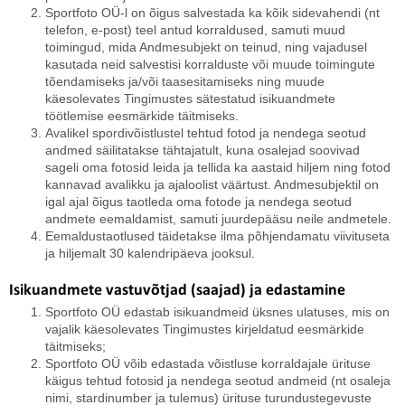
Sportfoto OÜ-l on õigus salvestada ka kõik sidevahendi (nt
telefon, e-post) teel antud korraldused, samuti muud
toimingud, mida Andmesubjekt on teinud, ning vajadusel
kasutada neid salvestisi korralduste või muude toimingute
tõendamiseks ja/või taasesitamiseks ning muude
käesolevates Tingimustes sätestatud isikuandmete
töötlemise eesmärkide täitmiseks.
Avalikel spordivõistlustel tehtud fotod ja nendega seotud
andmed säilitatakse tähtajatult, kuna osalejad soovivad
sageli oma fotosid leida ja tellida ka aastaid hiljem ning fotod
kannavad avalikku ja ajaloolist väärtust. Andmesubjektil on
igal ajal õigus taotleda oma fotode ja nendega seotud
andmete eemaldamist, samuti juurdepääsu neile andmetele.
Eemaldustaotlused täidetakse ilma põhjendamatu viivituseta
ja hiljemalt 30 kalendripäeva jooksul.
Isikuandmete vastuvõtjad (saajad) ja edastamine
Sportfoto OÜ edastab isikuandmeid üksnes ulatuses, mis on
vajalik käesolevates Tingimustes kirjeldatud eesmärkide
täitmiseks;
Sportfoto OÜ võib edastada võistluse korraldajale ürituse
käigus tehtud fotosid ja nendega seotud andmeid (nt osaleja
nimi, stardinumber ja tulemus) ürituse turundustegevuste