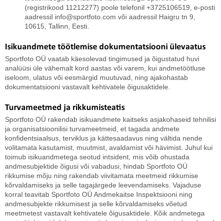
(registrikood 11212277) poole telefonil +3725106519, e-posti
aadressil info@sportfoto.com või aadressil Haigru tn 9,
10615, Tallinn, Eesti.
Isikuandmete töötlemise dokumentatsiooni ülevaatus
Sportfoto OÜ vaatab käesolevad tingimused ja õigustatud huvi
analüüsi üle vähemalt kord aastas või varem, kui andmetöötluse
iseloom, ulatus või eesmärgid muutuvad, ning ajakohastab
dokumentatsiooni vastavalt kehtivatele õigusaktidele.
Turvameetmed ja rikkumisteatis
Sportfoto OÜ rakendab isikuandmete kaitseks asjakohaseid tehnilisi
ja organisatsioonilisi turvameetmeid, et tagada andmete
konfidentsiaalsus, terviklus ja kättesaadavus ning vältida nende
volitamata kasutamist, muutmist, avaldamist või hävimist. Juhul kui
toimub isikuandmetega seotud intsident, mis võib ohustada
andmesubjektide õigusi või vabadusi, hindab Sportfoto OÜ
rikkumise mõju ning rakendab viivitamata meetmeid rikkumise
kõrvaldamiseks ja selle tagajärgede leevendamiseks. Vajaduse
korral teavitab Sportfoto OÜ Andmekaitse Inspektsiooni ning
andmesubjekte rikkumisest ja selle kõrvaldamiseks võetud
meetmetest vastavalt kehtivatele õigusaktidele. Kõik andmetega