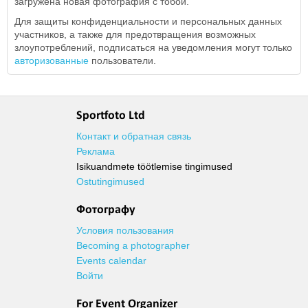
загружена новая фотография с тобой.
Для защиты конфиденциальности и персональных данных
участников, а также для предотвращения возможных
злоупотреблений, подписаться на уведомления могут только
авторизованные
пользователи.
Sportfoto Ltd
Контакт и обратная связь
Реклама
Isikuandmete töötlemise tingimused
Ostutingimused
Фотографу
Условия пользования
Becoming a photographer
Events calendar
Войти
For Event Organizer