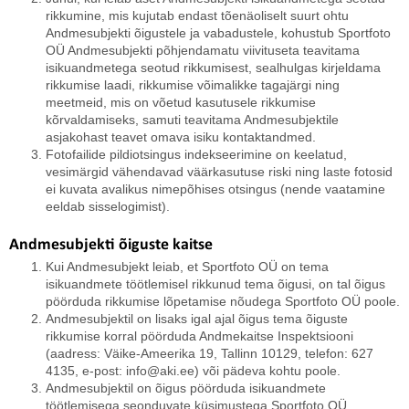
rikkumine, mis kujutab endast tõenäoliselt suurt ohtu
Andmesubjekti õigustele ja vabadustele, kohustub Sportfoto
OÜ Andmesubjekti põhjendamatu viivituseta teavitama
isikuandmetega seotud rikkumisest, sealhulgas kirjeldama
rikkumise laadi, rikkumise võimalikke tagajärgi ning
meetmeid, mis on võetud kasutusele rikkumise
kõrvaldamiseks, samuti teavitama Andmesubjektile
asjakohast teavet omava isiku kontaktandmed.
Fotofailide pildiotsingus indekseerimine on keelatud,
vesimärgid vähendavad väärkasutuse riski ning laste fotosid
ei kuvata avalikus nimepõhises otsingus (nende vaatamine
eeldab sisselogimist).
Andmesubjekti õiguste kaitse
Kui Andmesubjekt leiab, et Sportfoto OÜ on tema
isikuandmete töötlemisel rikkunud tema õigusi, on tal õigus
pöörduda rikkumise lõpetamise nõudega Sportfoto OÜ poole.
Andmesubjektil on lisaks igal ajal õigus tema õiguste
rikkumise korral pöörduda Andmekaitse Inspektsiooni
(aadress: Väike-Ameerika 19, Tallinn 10129, telefon: 627
4135, e-post: info@aki.ee) või pädeva kohtu poole.
Andmesubjektil on õigus pöörduda isikuandmete
töötlemisega seonduvate küsimustega Sportfoto OÜ