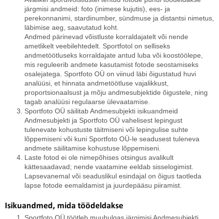
järgmisi andmeid: foto (inimese kujutis), ees- ja
perekonnanimi, stardinumber, sündmuse ja distantsi nimetus,
läbimise aeg, saavutatud koht.
Andmed pärinevad võistluste korraldajatelt või nende
ametlikelt veebilehtedelt. Sportfotol on selliseks
andmetöötluseks korraldajate antud luba või koostöölepe,
mis reguleerib andmete kasutamist fotode seostamiseks
osalejatega. Sportfoto OÜ on viinud läbi õigustatud huvi
analüüsi, et hinnata andmetöötluse vajalikkust,
proportsionaalsust ja mõju andmesubjektide õigustele, ning
tagab analüüsi regulaarse ülevaatamise.
Sportfoto OÜ säilitab Andmesubjekti isikuandmeid
Andmesubjekti ja Sportfoto OÜ vahelisest lepingust
tulenevate kohustuste täitmiseni või lepingulise suhte
lõppemiseni või kuni Sportfoto OÜ-le seadusest tuleneva
andmete säilitamise kohustuse lõppemiseni.
Laste fotod ei ole nimepõhises otsingus avalikult
kättesaadavad; nende vaatamine eeldab sisselogimist.
Lapsevanemal või seaduslikul esindajal on õigus taotleda
lapse fotode eemaldamist ja juurdepääsu piiramist.
Isikuandmed, mida töödeldakse
Sportfoto OÜ töötleb muuhulgas järgimisi Andmesubjekti