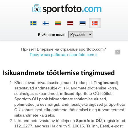
Выберите язык:
Привет! Впервые на странице sportfoto.com?
Прочти как работает sportfoto.com »
Isikuandmete töötlemise tingimused
Käesolevad privaatsustingimused (edaspidi
Tingimused
)
sätestavad andmesubjekti isikuandmete töötlemise korra,
sealhulgas isikuandmed, milliseid Sportfoto OÜ töötleb,
Sportfoto OÜ poolt isikuandmete töötlemise alused,
põhimõtted ja eesmärgid, andmesubjekti õigused ja Sportfoto
OÜ kohustused isikuandmete töötlemisel ning turvameetmed
isikuandmete kaitseks.
Isikuandmete vastutav töötleja on
Sportfoto OÜ
, registrikood
11212277, aadress Haigru tn 9, 10615, Tallinn, Eesti, e-post: