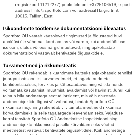
(registrikood 11212277) poole telefonil +3725106519, e-posti
aadressil info@sportfoto.com või aadressil Haigru tn 9,
10615, Tallinn, Eesti.
Isikuandmete töötlemise dokumentatsiooni ülevaatus
Sportfoto OÜ vaatab käesolevad tingimused ja õigustatud huvi
analüüsi üle vähemalt kord aastas või varem, kui andmetöötluse
iseloom, ulatus või eesmärgid muutuvad, ning ajakohastab
dokumentatsiooni vastavalt kehtivatele õigusaktidele.
Turvameetmed ja rikkumisteatis
Sportfoto OÜ rakendab isikuandmete kaitseks asjakohaseid tehnilisi
ja organisatsioonilisi turvameetmeid, et tagada andmete
konfidentsiaalsus, terviklus ja kättesaadavus ning vältida nende
volitamata kasutamist, muutmist, avaldamist või hävimist. Juhul kui
toimub isikuandmetega seotud intsident, mis võib ohustada
andmesubjektide õigusi või vabadusi, hindab Sportfoto OÜ
rikkumise mõju ning rakendab viivitamata meetmeid rikkumise
kõrvaldamiseks ja selle tagajärgede leevendamiseks. Vajaduse
korral teavitab Sportfoto OÜ Andmekaitse Inspektsiooni ning
andmesubjekte rikkumisest ja selle kõrvaldamiseks võetud
meetmetest vastavalt kehtivatele õigusaktidele. Kõik andmetega