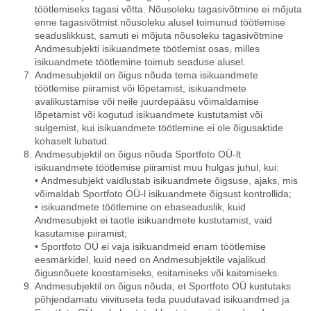
töötlemiseks tagasi võtta. Nõusoleku tagasivõtmine ei mõjuta
enne tagasivõtmist nõusoleku alusel toimunud töötlemise
seaduslikkust, samuti ei mõjuta nõusoleku tagasivõtmine
Andmesubjekti isikuandmete töötlemist osas, milles
isikuandmete töötlemine toimub seaduse alusel.
Andmesubjektil on õigus nõuda tema isikuandmete
töötlemise piiramist või lõpetamist, isikuandmete
avalikustamise või neile juurdepääsu võimaldamise
lõpetamist või kogutud isikuandmete kustutamist või
sulgemist, kui isikuandmete töötlemine ei ole õigusaktide
kohaselt lubatud.
Andmesubjektil on õigus nõuda Sportfoto OÜ-lt
isikuandmete töötlemise piiramist muu hulgas juhul, kui:
• Andmesubjekt vaidlustab isikuandmete õigsuse, ajaks, mis
võimaldab Sportfoto OÜ-l isikuandmete õigsust kontrollida;
• isikuandmete töötlemine on ebaseaduslik, kuid
Andmesubjekt ei taotle isikuandmete kustutamist, vaid
kasutamise piiramist;
• Sportfoto OÜ ei vaja isikuandmeid enam töötlemise
eesmärkidel, kuid need on Andmesubjektile vajalikud
õigusnõuete koostamiseks, esitamiseks või kaitsmiseks.
Andmesubjektil on õigus nõuda, et Sportfoto OÜ kustutaks
põhjendamatu viivituseta teda puudutavad isikuandmed ja