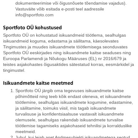
dokumenteerimise või õigusnõuete tõendamise vajadus).
Vastuväite võib esitada e-posti teel aadressile
info@sportfoto.com
Sportfoto OÜ kohustused
Sportfoto OÜ on kohustatud isikuandmeid töötlema, sealhulgas
isikuandmeid koguma, edastama ja säilitama, käesolevates
Tingimustes ja muudes isikuandmete töötlemisega seonduvates
Sportfoto OÜ eeskirjades ning isikuandmete kaitse seaduses ning
Euroopa Parlamendi ja Nõukogu Määruses (EL) nr 2016/679 ja
teistes asjakohastes õigusaktides sätestatud korras, eesmärkidel ja
tingimustel.
Isikuandmete kaitse meetmed
Sportfoto OÜ järgib oma tegevuses isikuandmete kaitse
põhimõtteid ning teeb kõik endast oleneva, et isikuandmete
töötlemine, sealhulgas isikuandmete kogumine, edastamine,
ja säilitamine, toimuks viisil, mis tagab isikuandmete
turvalisuse ja konfidentsiaalsuse vastavalt isikuandmete
olemusele, sealhulgas rakendab isikuandmete turvalise
töötlemise tagamiseks asjakohaseid tehnilisi ja korralduslike
meetmeid.
Juhul, kui leiab aset Andmesubjekti isikuandmetega seotud