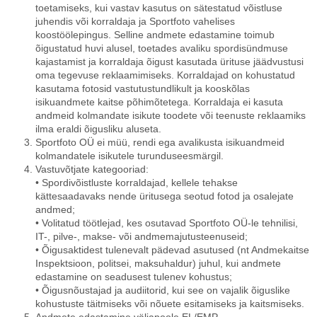
toetamiseks, kui vastav kasutus on sätestatud võistluse
juhendis või korraldaja ja Sportfoto vahelises
koostöölepingus. Selline andmete edastamine toimub
õigustatud huvi alusel, toetades avaliku spordisündmuse
kajastamist ja korraldaja õigust kasutada ürituse jäädvustusi
oma tegevuse reklaamimiseks. Korraldajad on kohustatud
kasutama fotosid vastutustundlikult ja kooskõlas
isikuandmete kaitse põhimõtetega. Korraldaja ei kasuta
andmeid kolmandate isikute toodete või teenuste reklaamiks
ilma eraldi õigusliku aluseta.
Sportfoto OÜ ei müü, rendi ega avalikusta isikuandmeid
kolmandatele isikutele turunduseesmärgil.
Vastuvõtjate kategooriad:
• Spordivõistluste korraldajad, kellele tehakse
kättesaadavaks nende üritusega seotud fotod ja osalejate
andmed;
• Volitatud töötlejad, kes osutavad Sportfoto OÜ-le tehnilisi,
IT-, pilve-, makse- või andmemajutusteenuseid;
• Õigusaktidest tulenevalt pädevad asutused (nt Andmekaitse
Inspektsioon, politsei, maksuhaldur) juhul, kui andmete
edastamine on seadusest tulenev kohustus;
• Õigusnõustajad ja audiitorid, kui see on vajalik õiguslike
kohustuste täitmiseks või nõuete esitamiseks ja kaitsmiseks.