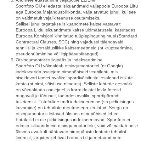
Andmete edastamine väljapoole EL/EMP
Sportfoto OÜ ei edasta isikuandmeid väljapoole Euroopa Liitu
ega Euroopa Majanduspiirkonda, välja arvatud juhul, kui see
on vältimatult vajalik teenuse osutamiseks.
Sellisel juhul tagatakse isikuandmete kaitse vastavalt
Euroopa Liidu isikuandmete kaitse üldmäärusele, kasutades
Euroopa Komisjoni kinnitatud tüüplepingutingimusi (Standard
Contractual Clauses, SCC) ning vajadusel täiendavaid
tehnilisi ja korralduslikke kaitsemeetmeid (nt krüpteerimine,
pseudonüümimine või ligipääsupiirangud).
Otsingumootorite ligipääs ja indekseerimine
Sportfoto OÜ võimaldab otsingumootoritel (nt Google)
indekseerida osalejate nimepõhiseid veebilehti, mis
sisaldavad teavet avalikel spordivõistlustel osalenud isikute
kohta (nt nimi, võistluse nimetus). Selliste lehtede eesmärk
on võimaldada osalejatel ja korraldajatel leida fotosid
mugavalt ja tõhusalt, toetades avaliku spordipärandi
talletamist. Fotofailide endi indekseerimine (sh pildiotsingus
kuvamine) on tehniliste meetmetega keelatud. Seega on
otsingumootoris leitavad üksnes nimepõhised lehed.
Fotofailid ei ole pildiotsingus indekseeritavad. Sportfoto ei
edasta isikuandmeid otsingumootoritele, vaid võimaldab neile
üksnes avalikult nähtavate nimepõhiste lehtede tehnilist
leidmist, järgides kehtivaid robots.txt ja metaandmete