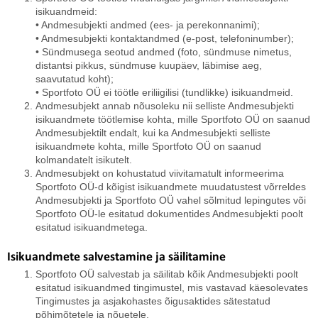
isikuandmeid:
• Andmesubjekti andmed (ees- ja perekonnanimi);
• Andmesubjekti kontaktandmed (e-post, telefoninumber);
• Sündmusega seotud andmed (foto, sündmuse nimetus,
distantsi pikkus, sündmuse kuupäev, läbimise aeg,
saavutatud koht);
• Sportfoto OÜ ei töötle eriliigilisi (tundlikke) isikuandmeid.
Andmesubjekt annab nõusoleku nii selliste Andmesubjekti
isikuandmete töötlemise kohta, mille Sportfoto OÜ on saanud
Andmesubjektilt endalt, kui ka Andmesubjekti selliste
isikuandmete kohta, mille Sportfoto OÜ on saanud
kolmandatelt isikutelt.
Andmesubjekt on kohustatud viivitamatult informeerima
Sportfoto OÜ-d kõigist isikuandmete muudatustest võrreldes
Andmesubjekti ja Sportfoto OÜ vahel sõlmitud lepingutes või
Sportfoto OÜ-le esitatud dokumentides Andmesubjekti poolt
esitatud isikuandmetega.
Isikuandmete salvestamine ja säilitamine
Sportfoto OÜ salvestab ja säilitab kõik Andmesubjekti poolt
esitatud isikuandmed tingimustel, mis vastavad käesolevates
Tingimustes ja asjakohastes õigusaktides sätestatud
põhimõtetele ja nõuetele.