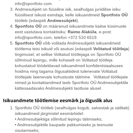
info@sportfoto.com.
Andmesubjekt on füüsiline isik, sealhulgas juriidilise isiku
füüsilisest isikust esindaja, kelle isikuandmeid
Sportfoto OÜ
töötleb (edaspidi
Andmesubjekt
).
Sportfoto OÜ
on määranud isikuandmete kaitse küsimuste
eest vastutava kontaktisiku:
Raimo Alaküla
, e-post:
info@sportfoto.com, telefon +372 510 6519.
Sportfoto OÜ
võib volitada Andmesubjekti isikuandmeid
töötlema teisi isikuid või asutusi (edaspidi
Volitatud töötleja
)
tingimusel, et sellise Volitatud töötlejaga on Sportfoto OÜ
sõlminud lepingu, mille kohaselt on Volitatud töötleja
kohustatud töödeldavad isikuandmed konfidentsiaalsuses
hoidma ning tagama õigusaktidest tulenevate Volitatud
töötlejale laienevate kohustuste täitmine. Volitatud töötlejate
nimed ja kontaktandmed teeb Sportfoto OÜ Andmesubjektile
kättesaadavaks Andmesubjekti taotluse alusel.
Isikuandmete töötlemise eesmärk ja õiguslik alus
Sportfoto OÜ töötleb (sealhulgas kogub, salvestab ja säilitab)
isikuandmeid järgmistel eesmärkidel:
• Andmesubjektiga sõlmitud lepingu täitmiseks;
• Andmesubjektile kaupade pakkumiseks ja teenuste
osutamiseks;