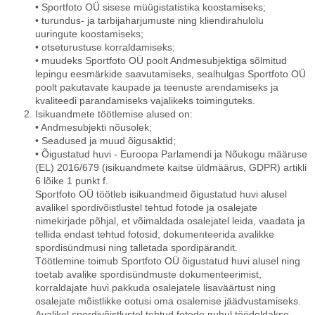
• Sportfoto OÜ sisese müügistatistika koostamiseks;
• turundus- ja tarbijaharjumuste ning kliendirahulolu
uuringute koostamiseks;
• otseturustuse korraldamiseks;
• muudeks Sportfoto OÜ poolt Andmesubjektiga sõlmitud
lepingu eesmärkide saavutamiseks, sealhulgas Sportfoto OÜ
poolt pakutavate kaupade ja teenuste arendamiseks ja
kvaliteedi parandamiseks vajalikeks toiminguteks.
Isikuandmete töötlemise alused on:
• Andmesubjekti nõusolek;
• Seadused ja muud õigusaktid;
• Õigustatud huvi - Euroopa Parlamendi ja Nõukogu määruse
(EL) 2016/679 (isikuandmete kaitse üldmäärus, GDPR) artikli
6 lõike 1 punkt f.
Sportfoto OÜ töötleb isikuandmeid õigustatud huvi alusel
avalikel spordivõistlustel tehtud fotode ja osalejate
nimekirjade põhjal, et võimaldada osalejatel leida, vaadata ja
tellida endast tehtud fotosid, dokumenteerida avalikke
spordisündmusi ning talletada spordipärandit.
Töötlemine toimub Sportfoto OÜ õigustatud huvi alusel ning
toetab avalike spordisündmuste dokumenteerimist,
korraldajate huvi pakkuda osalejatele lisaväärtust ning
osalejate mõistlikke ootusi oma osalemise jäädvustamiseks.
Avalikel spordivõistlustel tehtud fotode puhul töödeldakse