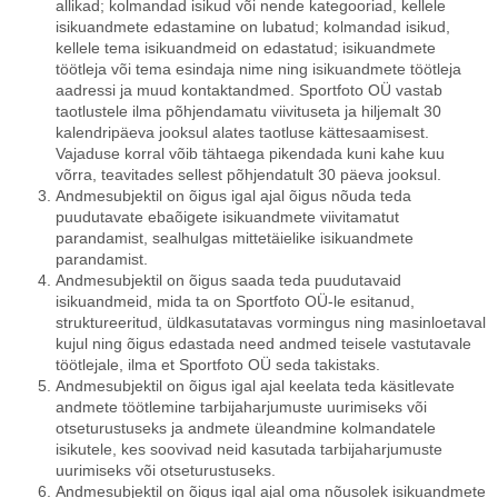
allikad; kolmandad isikud või nende kategooriad, kellele
isikuandmete edastamine on lubatud; kolmandad isikud,
kellele tema isikuandmeid on edastatud; isikuandmete
töötleja või tema esindaja nime ning isikuandmete töötleja
aadressi ja muud kontaktandmed. Sportfoto OÜ vastab
taotlustele ilma põhjendamatu viivituseta ja hiljemalt 30
kalendripäeva jooksul alates taotluse kättesaamisest.
Vajaduse korral võib tähtaega pikendada kuni kahe kuu
võrra, teavitades sellest põhjendatult 30 päeva jooksul.
Andmesubjektil on õigus igal ajal õigus nõuda teda
puudutavate ebaõigete isikuandmete viivitamatut
parandamist, sealhulgas mittetäielike isikuandmete
parandamist.
Andmesubjektil on õigus saada teda puudutavaid
isikuandmeid, mida ta on Sportfoto OÜ-le esitanud,
struktureeritud, üldkasutatavas vormingus ning masinloetaval
kujul ning õigus edastada need andmed teisele vastutavale
töötlejale, ilma et Sportfoto OÜ seda takistaks.
Andmesubjektil on õigus igal ajal keelata teda käsitlevate
andmete töötlemine tarbijaharjumuste uurimiseks või
otseturustuseks ja andmete üleandmine kolmandatele
isikutele, kes soovivad neid kasutada tarbijaharjumuste
uurimiseks või otseturustuseks.
Andmesubjektil on õigus igal ajal oma nõusolek isikuandmete