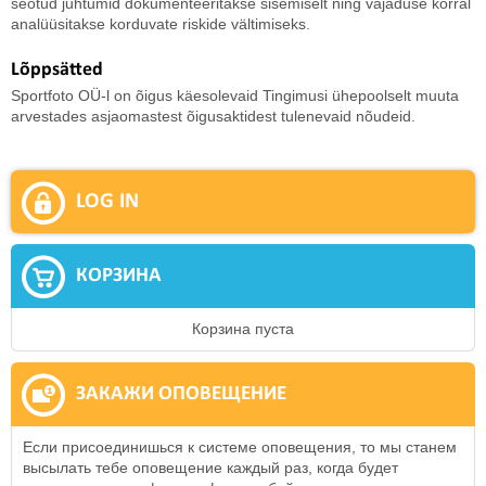
seotud juhtumid dokumenteeritakse sisemiselt ning vajaduse korral
analüüsitakse korduvate riskide vältimiseks.
Lõppsätted
Sportfoto OÜ-l on õigus käesolevaid Tingimusi ühepoolselt muuta
arvestades asjaomastest õigusaktidest tulenevaid nõudeid.
LOG IN
КОРЗИНА
Корзина пуста
ЗАКАЖИ ОПОВЕЩЕНИЕ
Если присоединишься к системе оповещения, то мы станем
высылать тебе оповещение каждый раз, когда будет