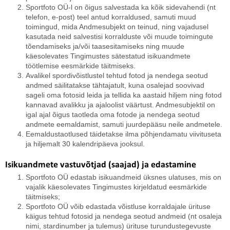
Sportfoto OÜ-l on õigus salvestada ka kõik sidevahendi (nt
telefon, e-post) teel antud korraldused, samuti muud
toimingud, mida Andmesubjekt on teinud, ning vajadusel
kasutada neid salvestisi korralduste või muude toimingute
tõendamiseks ja/või taasesitamiseks ning muude
käesolevates Tingimustes sätestatud isikuandmete
töötlemise eesmärkide täitmiseks.
Avalikel spordivõistlustel tehtud fotod ja nendega seotud
andmed säilitatakse tähtajatult, kuna osalejad soovivad
sageli oma fotosid leida ja tellida ka aastaid hiljem ning fotod
kannavad avalikku ja ajaloolist väärtust. Andmesubjektil on
igal ajal õigus taotleda oma fotode ja nendega seotud
andmete eemaldamist, samuti juurdepääsu neile andmetele.
Eemaldustaotlused täidetakse ilma põhjendamatu viivituseta
ja hiljemalt 30 kalendripäeva jooksul.
Isikuandmete vastuvõtjad (saajad) ja edastamine
Sportfoto OÜ edastab isikuandmeid üksnes ulatuses, mis on
vajalik käesolevates Tingimustes kirjeldatud eesmärkide
täitmiseks;
Sportfoto OÜ võib edastada võistluse korraldajale ürituse
käigus tehtud fotosid ja nendega seotud andmeid (nt osaleja
nimi, stardinumber ja tulemus) ürituse turundustegevuste