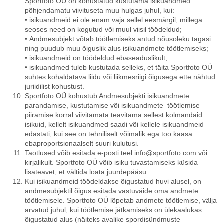
Sportfoto OÜ on kohustatud kustutama isikuandmed
põhjendamatu viivituseta muu hulgas juhul, kui:
• isikuandmeid ei ole enam vaja sellel eesmärgil, millega
seoses need on kogutud või muul viisil töödeldud;
• Andmesubjekt võtab töötlemiseks antud nõusoleku tagasi
ning puudub muu õiguslik alus isikuandmete töötlemiseks;
• isikuandmeid on töödeldud ebaseaduslikult;
• isikuandmed tuleb kustutada selleks, et täita Sportfoto OÜ
suhtes kohaldatava liidu või liikmesriigi õigusega ette nähtud
juriidilist kohustust.
Sportfoto OÜ kohustub Andmesubjekti isikuandmete
parandamise, kustutamise või isikuandmete töötlemise
piiramise korral viivitamata teavitama sellest kolmandaid
isikuid, kellelt isikuandmed saadi või kellele isikuandmeid
edastati, kui see on tehniliselt võimalik ega too kaasa
ebaproportsionaalselt suuri kulutusi.
Taotlused võib esitada e-posti teel info@sportfoto.com või
kirjalikult. Sportfoto OÜ võib isiku tuvastamiseks küsida
lisateavet, et vältida loata juurdepääsu.
Kui isikuandmeid töödeldakse õigustatud huvi alusel, on
andmesubjektil õigus esitada vastuväide oma andmete
töötlemisele. Sportfoto OÜ lõpetab andmete töötlemise, välja
arvatud juhul, kui töötlemise jätkamiseks on ülekaalukas
õigustatud alus (näiteks avalike spordisündmuste