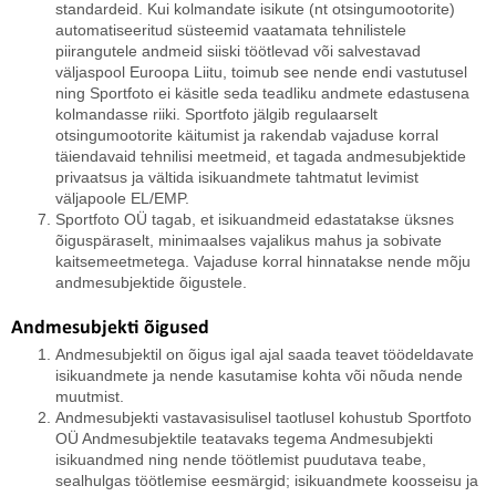
standardeid. Kui kolmandate isikute (nt otsingumootorite)
automatiseeritud süsteemid vaatamata tehnilistele
piirangutele andmeid siiski töötlevad või salvestavad
väljaspool Euroopa Liitu, toimub see nende endi vastutusel
ning Sportfoto ei käsitle seda teadliku andmete edastusena
kolmandasse riiki. Sportfoto jälgib regulaarselt
otsingumootorite käitumist ja rakendab vajaduse korral
täiendavaid tehnilisi meetmeid, et tagada andmesubjektide
privaatsus ja vältida isikuandmete tahtmatut levimist
väljapoole EL/EMP.
Sportfoto OÜ tagab, et isikuandmeid edastatakse üksnes
õiguspäraselt, minimaalses vajalikus mahus ja sobivate
kaitsemeetmetega. Vajaduse korral hinnatakse nende mõju
andmesubjektide õigustele.
Andmesubjekti õigused
Andmesubjektil on õigus igal ajal saada teavet töödeldavate
isikuandmete ja nende kasutamise kohta või nõuda nende
muutmist.
Andmesubjekti vastavasisulisel taotlusel kohustub Sportfoto
OÜ Andmesubjektile teatavaks tegema Andmesubjekti
isikuandmed ning nende töötlemist puudutava teabe,
sealhulgas töötlemise eesmärgid; isikuandmete koosseisu ja