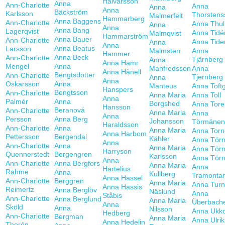
Halvarsson
Anna
Ann-Charlotte
Anna
Anna
Anna
Bäckström
Karlsson
Thorstens
Malmerfelt
Hammarberg
Anna Baggens
Ann-Charlotte
Anna Thul
Anna
Anna
Anna Bang
Lagerqvist
Anna Tidé
Malmqvist
Hammarström
Anna Bauer
Ann-Charlotte
Anna Tid
Anna
Anna
Anna Beatus
Larsson
Malmsten
Anna
Hammer
Anna Beck
Ann-Charlotte
Tjärnberg
Anna
Anna Hamr
Mengel
Anna
Manfredsson
Anna
Anna Hånell
Bengtsdotter
Ann-Charlotte
Tjernberg
Anna
Anna
Oskarsson
Anna
Manteus
Anna Toft
Hanspers
Bengtsson
Ann-Charlotte
Anna Maria
Anna Toll
Anna
Palmér
Anna
Borgshed
Anna Torel
Hansson
Beranová
Ann-Charlotte
Anna Maria
Anna
Anna
Persson
Anna Berg
Johansson
Törmänen
Haraldsson
Ann-Charlotte
Anna
Anna Maria
Anna Torne
Anna Harbom
Pettersson
Bergendal
Kähler
Anna Törn
Anna
Ann-Charlotte
Anna
Anna Maria
Anna Törn
Harryson
Quennerstedt
Bergengren
Karlsson
Anna Törn
Anna
Ann-Charlotte
Anna Bergfors
Anna Maria
Anna
Hartelius
Rahme
Anna
Kullberg
Tramonta
Anna Hassel
Ann-Charlotte
Berggren
Anna Maria
Anna Turn
Anna Hassis
Reimertz
Anna Berglöv
Näslund
Anna
Ståbis
Ann-Charlotte
Anna Berglund
Anna Maria
Überbach
Anna
Sköld
Anna
Nilsson
Anna Ukk
Hedberg
Ann-Charlotte
Bergman
Anna Maria
Anna Ulri
Anna Hedelin
Thorén