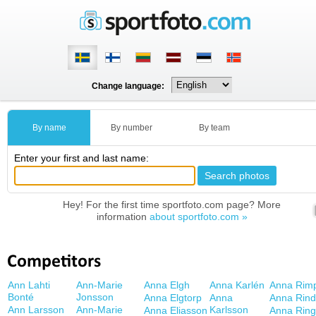
Change language:
By name
By number
By team
Enter your first and last name:
Hey! For the first time sportfoto.com page? More
information
about sportfoto.com »
Competitors
Ann Lahti
Ann-Marie
Anna Elgh
Anna Karlén
Anna Rimp
Bonté
Jonsson
Anna Elgtorp
Anna
Anna Rind
Ann Larsson
Ann-Marie
Karlsson
Anna Eliasson
Anna Ring