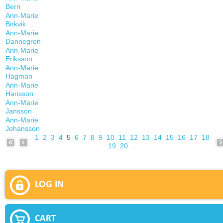
Bern
Ann-Marie
Birkvik
Ann-Marie
Dannegren
Ann-Marie
Eriksson
Ann-Marie
Hagman
Ann-Marie
Hansson
Ann-Marie
Jansson
Ann-Marie
Johansson
1
2
3
4
5
6
7
8
9
10
11
12
13
14
15
16
17
18
19
20
...
LOG IN
CART