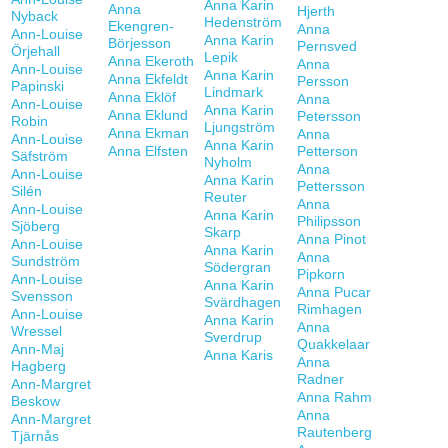
Anna Karin
Anna
Hjerth
Nyback
Hedenström
Ekengren-
Anna
Ann-Louise
Anna Karin
Börjesson
Pernsved
Örjehall
Lepik
Anna Ekeroth
Anna
Ann-Louise
Anna Karin
Anna Ekfeldt
Persson
Papinski
Lindmark
Anna Eklöf
Anna
Ann-Louise
Anna Karin
Anna Eklund
Petersson
Robin
Ljungström
Anna Ekman
Anna
Ann-Louise
Anna Karin
Anna Elfsten
Petterson
Säfström
Nyholm
Anna
Ann-Louise
Anna Karin
Pettersson
Silén
Reuter
Anna
Ann-Louise
Anna Karin
Philipsson
Sjöberg
Skarp
Anna Pinot
Ann-Louise
Anna Karin
Anna
Sundström
Södergran
Pipkorn
Ann-Louise
Anna Karin
Anna Pucar
Svensson
Svärdhagen
Rimhagen
Ann-Louise
Anna Karin
Anna
Wressel
Sverdrup
Quakkelaar
Ann-Maj
Anna Karis
Anna
Hagberg
Radner
Ann-Margret
Anna Rahm
Beskow
Anna
Ann-Margret
Rautenberg
Tjärnås