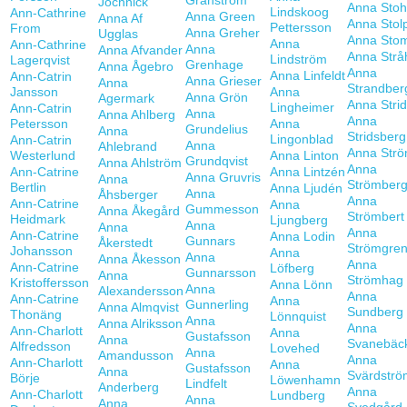
Jochnick
Anna Sto
Lindskoog
Ann-Cathrine
Anna Green
Anna Af
Anna Stol
Pettersson
From
Anna Greher
Ugglas
Anna Sto
Anna
Ann-Cathrine
Anna
Anna Afvander
Anna Strå
Lindström
Lagerqvist
Grenhage
Anna Ågebro
Anna
Anna Linfeldt
Ann-Catrin
Anna Grieser
Anna
Strandber
Jansson
Anna
Anna Grön
Agermark
Anna Stri
Lingheimer
Ann-Catrin
Anna
Anna Ahlberg
Anna
Petersson
Anna
Grundelius
Anna
Stridsberg
Lingonblad
Ann-Catrin
Anna
Ahlebrand
Anna Str
Westerlund
Anna Linton
Grundqvist
Anna Ahlström
Anna
Ann-Catrine
Anna Lintzén
Anna Gruvris
Anna
Strömber
Bertlin
Anna Ljudén
Anna
Åhsberger
Anna
Ann-Catrine
Anna
Gummesson
Anna Åkegård
Strömbert
Heidmark
Ljungberg
Anna
Anna
Anna
Ann-Catrine
Anna Lodin
Gunnars
Åkerstedt
Strömgre
Johansson
Anna
Anna
Anna Åkesson
Anna
Ann-Catrine
Löfberg
Gunnarsson
Anna
Strömhag
Kristoffersson
Anna Lönn
Anna
Alexandersson
Anna
Ann-Catrine
Anna
Gunnerling
Anna Almqvist
Sundberg
Thonäng
Lönnquist
Anna
Anna Alriksson
Anna
Ann-Charlott
Anna
Gustafsson
Anna
Svanebäc
Alfredsson
Lovehed
Anna
Amandusson
Anna
Ann-Charlott
Anna
Gustafsson
Anna
Svärdströ
Börje
Löwenhamn
Lindfelt
Anderberg
Anna
Ann-Charlott
Lundberg
Anna
Anna
Svedgård