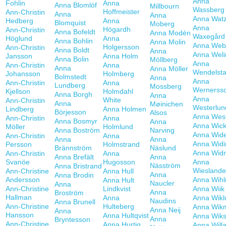
Anna
Fohlin
Anna
Anna Blomlöf
Millbourn
Wassberg
Hoffmeister
Ann-Christin
Anna
Anna
Anna Wat
Hedberg
Anna
Blomquist
Moberg
Anna
Högardh
Ann-Christin
Anna Bofeldt
Anna Modén
Waxegård
Höglund
Anna
Anna Bohlin
Anna Molin
Anna Web
Holgersson
Ann-Christin
Anna Boldt
Anna
Anna Weli
Jansson
Anna Holm
Anna Bolin
Möllberg
Anna
Ann-Christin
Anna
Anna
Anna Möller
Wendelst
Johansson
Holmberg
Bolmstedt
Anna
Anna
Ann-Christin
Anna
Lundberg
Mossberg
Wernerss
Kjellson
Holmdahl
Anna Borgh
Anna
Anna
White
Ann-Christin
Anna
Møinichen
Westerlun
Lindberg
Anna Holmen
Börjesson
Alsos
Anna West
Ann-Christin
Anna
Anna Bosmyr
Anna
Anna Wic
Möller
Holmlund
Anna Boström
Narving
Anna Wide
Ann-Christin
Anna
Anna
Anna
Anna Widi
Persson
Holmstrand
Brännström
Näslund
Anna Wid
Ann-Christin
Anna
Anna Brefält
Anna
Svanöe
Hugosson
Anna
Näsström
Anna Bristrand
Wieslande
Ann-Christine
Anna Hull
Anna
Anna Brodin
Andersson
Anna Wihl
Anna Hult
Naucler
Anna
Ann-Christine
Lindkvist
Anna Wiik
Anna
Broström
Hallman
Anna
Anna Wikl
Naudins
Anna Brunell
Ann-Christine
Hulteberg
Anna Wik
Anna Neij
Anna
Hansson
Anna Hultqvist
Anna Wik
Anna
Bryntesson
Ann-Christine
Anna Hurtig
Anna Will