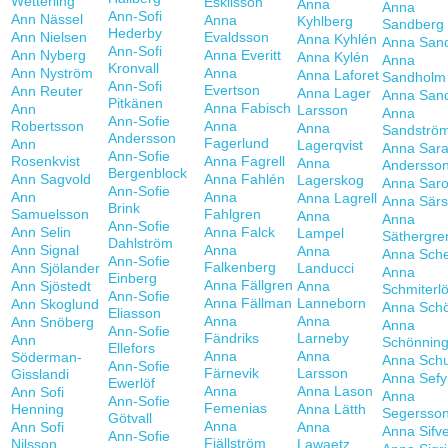
Wetterling
Eskilsson
Anna
Anna
Ann-Sofi
Ann Nässel
Anna
Kyhlberg
Sandberg
Hederby
Ann Nielsen
Evaldsson
Anna Kyhlén
Anna Sand
Ann-Sofi
Ann Nyberg
Anna Everitt
Anna Kylén
Anna
Kronvall
Ann Nyström
Anna
Anna Laforet
Sandholm
Ann-Sofi
Evertson
Ann Reuter
Anna Lager
Anna San
Pitkänen
Anna Fabisch
Ann
Larsson
Anna
Ann-Sofie
Robertsson
Anna
Anna
Sandströ
Andersson
Fagerlund
Ann
Lagerqvist
Anna Sar
Ann-Sofie
Rosenkvist
Anna Fagrell
Anna
Andersso
Bergenblock
Ann Sagvold
Anna Fahlén
Lagerskog
Anna Sar
Ann-Sofie
Ann
Anna
Anna Lagrell
Anna Särs
Brink
Samuelsson
Fahlgren
Anna
Anna
Ann-Sofie
Ann Selin
Anna Falck
Lampel
Säthergre
Dahlström
Ann Signal
Anna
Anna
Anna Sch
Ann-Sofie
Falkenberg
Ann Sjölander
Landucci
Anna
Einberg
Anna Fällgren
Ann Sjöstedt
Anna
Schmiterl
Ann-Sofie
Anna Fällman
Lanneborn
Ann Skoglund
Anna Sch
Eliasson
Anna
Anna
Ann Snöberg
Anna
Ann-Sofie
Fändriks
Larneby
Ann
Schönnin
Ellefors
Anna
Anna
Söderman-
Anna Sch
Ann-Sofie
Färnevik
Larsson
Gisslandi
Anna Sefy
Ewerlöf
Anna
Anna Lason
Ann Sofi
Anna
Ann-Sofie
Femenias
Henning
Anna Lätth
Segersso
Götvall
Anna
Ann Sofi
Anna
Anna Sifve
Ann-Sofie
Fjällström
Nilsson
Lawaetz