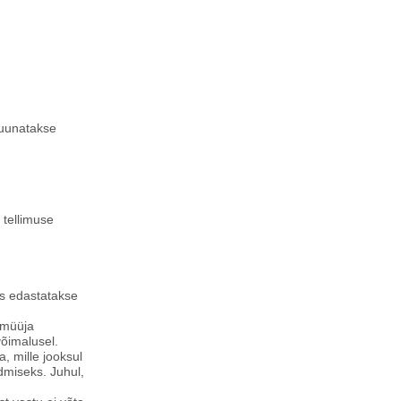
suunatakse
 tellimuse
tus edastatakse
, müüja
võimalusel.
, mille jooksul
ndmiseks. Juhul,