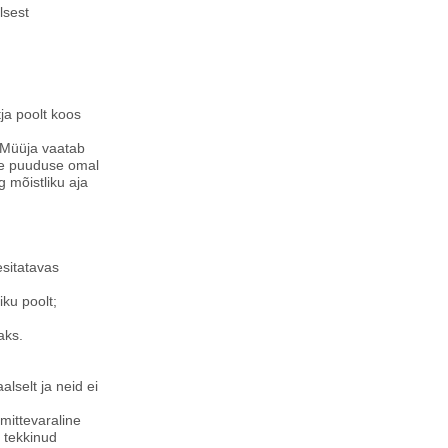
lsest
ja poolt koos
. Müüja vaatab
ote puuduse omal
g mõistliku aja
esitatavas
ku poolt;
aks.
lselt ja neid ei
mittevaraline
e tekkinud