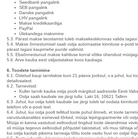
Swedbank pangalink
SEB pangalink
Danske pangalink
LHV pangalink
Makse krediitkaardiga
PayPal
Ülekandega maksmine
5.3. Pärast makse teostamist tuleb maksekeskkonnas valida
tagas
5.4. Makse õnnestumisel saab ostja automaatse kinnituse e-posti t
pärast
tagasi kaupmehe juurde
valimist.
5.5. Ebaõnnestunud makse kahtluse korral võtke ühendust müüjag
5.6. Arve kauba eest väljastatakse koos kaubaga.
6. Toodete tarnimine
6.1. Ostetud kaup tarnitakse kuni 21 päeva jooksul, v.a juhul, kui too
detailvaatest.
6.2. Tarneviisid:
Kuller tarnib kauba ostja poolt märgitud aadressile Eesti Vabari
Ostja saab kaubale ise järgi tulla: Laki 16, 10621 Tallinn
6.3. Juhul, kui ostja tuleb kaubale ise järgi tuleb tal oodata kinnitu
telefoni või e-posti teel.
6.4. Juhul, kui ostja poolt tellitud toote puhul ilmneb, et toote tarni
varustuskanalites esinevad tõrked, müüja lepingupartnerite või ostj
Müüja ei kanna vastutust eeltoodust tingitud toote üleandmise viiv
oli müüja tegevus eeltoodud põhjustel takistatud, või muu tähtaja võ
kui ostja kaotab pikema tarneaja tõttu toote vastu huvi on ostjal õ