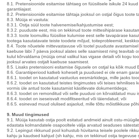
8.1. Pretensioonide esitamise tähtaeg on füüsilisele isikule 24 kuud 
garantiiajast.
8.2. Pretensioonide esitamise tähtaja jooksul on ostjal õigus toote 
8.3. Müüja ei vastuta:
8.3.1. Ostja süül toote halvenemise/kahjustumise eest;
8.3.2. puuduste eest, mis on tekkinud toote mittesihipärase kasutam
8.3.3. toote loomuliku füüsilise kulumise eest selle tavapärase kas
tootega kasutatavate teiste toodete mõjud, toiteprobleemid, keskk
8.4. Toote nõuetele mittevastavuse või tootel puuduste avastamisel
kaebuse läbi 7 päeva jooksul alates selle saamisest ning teavitab 
kulul kõrvaldama (müüja omal valikul kas vigase detaili või kogu toot
jooksul arvates ostjalt kaebuse saamisest.
8.5. Lisaks pretensiooni esitamise õigusele on ostjal ka kõik muud E
8.6. Garantiiperiood katkeb koheselt ja puudused ei ole enam garan
8.6.1. toodet on kasutatud vastuolus eesmärkidega, mille jaoks too
8.6.2. toodet on kasutatud teistes tingimustes või teises tehnilises k
vormis üle antud toote kasutamist käsitlevate dokumentidega;
8.6.3. toodet on remonditud või selle puudusi on kõrvaldatud muu i
8.6.4. toodet on iseseisvalt modifitseeritud või täiendatud; või
8.6.5. esinevad muud olulised asjaolud, mille tõttu mõistlikkuse põ
9. Muud tingimused
9.1. Müüja kasutab ostja poolt esitatud andmeid ainult ostu-müügile
edastata kolmandatele osapooltele välja arvatud seaduses sätestat
9.2. Lepingut rikkunud pool kohustub hüvitama teisele poolele rikk
kahju ja kaudsed kahjud (sh kahju, mis on tekkinud ostja tegevuse s