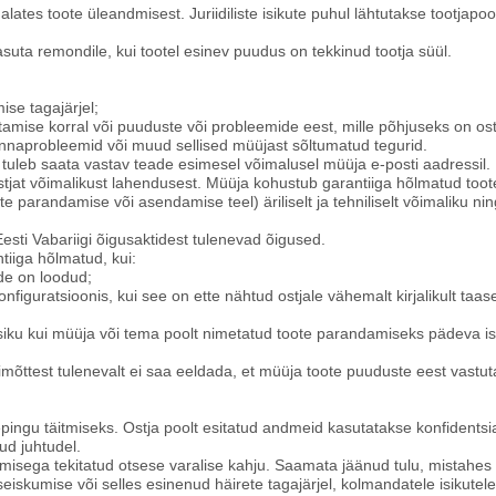
alates toote üleandmisest. Juriidiliste isikute puhul lähtutakse tootjapoo
tasuta remondile, kui tootel esinev puudus on tekkinud tootja süül.
ise tagajärjel;
utamise korral või puuduste või probleemide eest, mille põhjuseks on ost
onnaprobleemid või muud sellised müüjast sõltumatud tegurid.
 tuleb saata vastav teade esimesel võimalusel müüja e-posti aadressil
ostjat võimalikust lahendusest. Müüja kohustub garantiiga hõlmatud to
e parandamise või asendamise teel) äriliselt ja tehniliselt võimaliku nin
esti Vabariigi õigusaktidest tulenevad õigused.
tiiga hõlmatud, kui:
de on loodud;
onfiguratsioonis, kui see on ette nähtud ostjale vähemalt kirjalikult taas
siku kui müüja või tema poolt nimetatud toote parandamiseks pädeva isi
himõttest tulenevalt ei saa eeldada, et müüja toote puuduste eest vastut
pingu täitmiseks. Ostja poolt esitatud andmeid kasutatakse konfidentsiaa
ud juhtudel.
umisega tekitatud otsese varalise kahju. Saamata jäänud tulu, mistahes 
eiskumise või selles esinenud häirete tagajärjel, kolmandatele isikutel