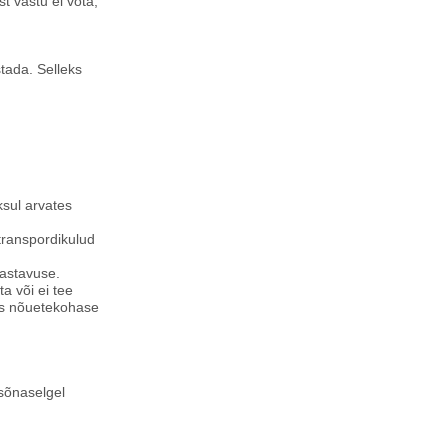
st vastu ei võta,
stada. Selleks
ksul arvates
transpordikulud
vastavuse.
a või ei tee
uks nõuetekohase
 sõnaselgel