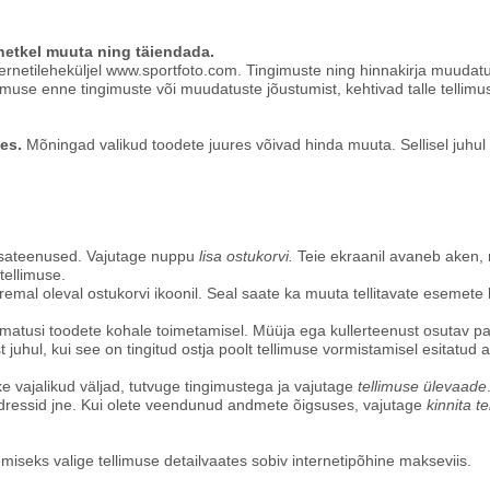
ahetkel muuta ning täiendada.
ernetileheküljel www.sportfoto.com. Tingimuste ning hinnakirja muudat
imuse enne tingimuste või muudatuste jõustumist, kehtivad talle tellimu
es.
Mõningad valikud toodete juures võivad hinda muuta. Sellisel juhul
 lisateenused. Vajutage nuppu
lisa ostukorvi.
Teie ekraanil avaneb aken, m
tellimuse.
remal oleval ostukorvi ikoonil. Seal saate ka muuta tellitavate esemete
aamatusi toodete kohale toimetamisel. Müüja ega kullerteenust osutav pa
 juhul, kui see on tingitud ostja poolt tellimuse vormistamisel esitatud
ke vajalikud väljad, tutvuge tingimustega ja vajutage
tellimuse ülevaade
dressid jne. Kui olete veendunud andmete õigsuses, vajutage
kinnita t
iseks valige tellimuse detailvaates sobiv internetipõhine makseviis.