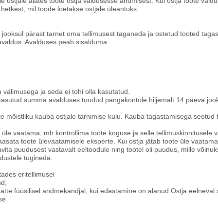
le ostjale alates toote ostja valdusesse andmisest. Kui ostja toote valdu
e hetkest, mil toode loetakse ostjale üleantuks.
va jooksul pärast tarnet oma tellimusest taganeda ja ostetud tooted taga
 avaldus. Avalduses peab sisalduma:
välimusega ja seda ei tohi olla kasutatud.
t tasutud summa avalduses toodud pangakontole hiljemalt 14 päeva joo
e mõistliku kauba ostjale tarnimise kulu. Kauba tagastamisega seotud 
t üle vaatama, mh kontrollima toote koguse ja selle tellimuskinnitusele 
kaasata toote ülevaatamisele eksperte. Kui ostja jätab toote üle vaatamat
avita puudusest vastavalt eeltoodule ning tootel oli puudus, mille võin
udustele tugineda.
ades eritellimusel
ud;
 kätte füüsilisel andmekandjal, kui edastamine on alanud Ostja eelneval
se