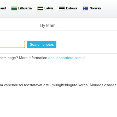
land
Lithuania
Latvia
Estonia
Norway
By team
to.com page? More information
about sportfoto.com »
om
vahendusel teostatavat ostu-müügitehingute korda. Muudes osades 