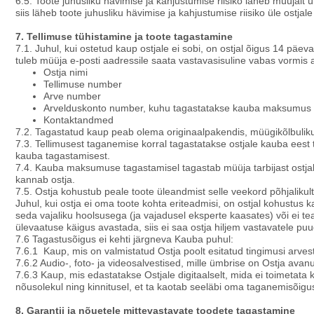
6.5. Toote juhusliku hävimise ja kahjustumise riisiko läheb müüjalt ü
siis läheb toote juhusliku hävimise ja kahjustumise riisiko üle ostjal
7. Tellimuse tühistamine ja toote tagastamine
7.1. Juhul, kui ostetud kaup ostjale ei sobi, on ostjal õigus 14 päe
tuleb müüja e-posti aadressile saata vastavasisuline vabas vormis
Ostja nimi
Tellimuse number
Arve number
Arvelduskonto number, kuhu tagastatakse kauba maksumus
Kontaktandmed
7.2. Tagastatud kaup peab olema originaalpakendis, müügikõlbuliku 
7.3. Tellimusest taganemise korral tagastatakse ostjale kauba ees
kauba tagastamisest.
7.4. Kauba maksumuse tagastamisel tagastab müüja tarbijast ostjal
kannab ostja.
7.5. Ostja kohustub peale toote üleandmist selle veekord põhjalikul
Juhul, kui ostja ei oma toote kohta eriteadmisi, on ostjal kohustus 
seda vajaliku hoolsusega (ja vajadusel eksperte kaasates) või ei te
ülevaatuse käigus avastada, siis ei saa ostja hiljem vastavatele pu
7.6 Tagastusõigus ei kehti järgneva Kauba puhul:
7.6.1 Kaup, mis on valmistatud Ostja poolt esitatud tingimusi arvest
7.6.2 Audio-, foto- ja videosalvestised, mille ümbrise on Ostja avan
7.6.3 Kaup, mis edastatakse Ostjale digitaalselt, mida ei toimetata
nõusolekul ning kinnitusel, et ta kaotab seeläbi oma taganemisõigu
8. Garantii ja nõuetele mittevastavate toodete tagastamine