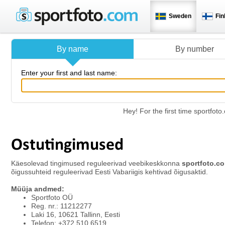
Sweden
Fin
By name
By number
Enter your first and last name:
Hey! For the first time sportfo
Ostutingimused
Käesolevad tingimused reguleerivad veebikeskkonna
sportfoto.c
õigussuhteid reguleerivad Eesti Vabariigis kehtivad õigusaktid.
Müüja andmed:
Sportfoto OÜ
Reg. nr.: 11212277
Laki 16, 10621 Tallinn, Eesti
Telefon: +372 510 6519