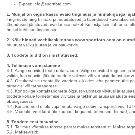
E-post: info@sportfoto.com
1. Müüjal on õigus käesolevaid tingimusi ja hinnakirja igal aj
Tingimuste ning hinnakirja muudatused ja täiendused kuvatakse int
täiendused jõustuvad avaldamise hetkel. Kui ostja kinnitab oma tell
hetkel kehtinud tingimused.
2. Kõik hinnad veebikeskkonnas www.sportfoto.com on eurod
muutust valiku juures ja ka ostukorvis.
3. Toodete pildid on illustratiivsed.
4. Tellimuse vormistamine
4.1. Avage soovitud toote detailvaade. Valige soovitud kogused ja
valida, kas soovite jätkata toodete valimist või vormistada ostukorvi 
4.2. Ostukorvi sisu saate üle vaadata klikkides lehe peamenüüst pa
tarneviisi või tarneaadressi.
4.3. Kontrollige kontaktandmete õigsust vältimaks viivitusi ja arus
toodete kohale toimetamise viivituse ja tekkinud arusaamatuste eest
ebaõigsusest.
4.4. Kui andmeid ei ole vaja muuta valige sobiv transpordi viis. Täit
4.5. Vaadake veel kord üle kaubad, kogused, teenused, hinnad, aa
5. Toodete eest tasumine
5.1. Tellimus võetakse töösse pärast makse teostamist. Makse tegem
5.2. Makseviisid: