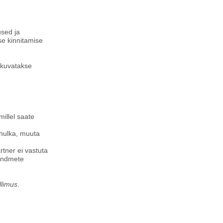
used ja
se kinnitamise
 kuvatakse
illel saate
 hulka, muuta
rtner ei vastuta
 andmete
.
ellimus
.