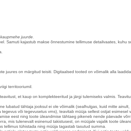
i kaupmehe juurde
.
eel. Samuti kajastub makse õnnestumine tellimuse detailvaates, kuhu 
a.
te juures on märgitud teisiti. Digitaalsed tooted on võimalik alla laadida
igi territooriumil.
st/teavitust, et kaup on komplekteeritud ja järgi tulemiseks valmis. Teavi
mine lubatud tähtaja jooksul ei ole võimalik (sealhulgas, kuid mitte ainult
a tegevus või tegevusetus vms), teavitab müüja sellest ostjat esimesel 
itamise eest ning toote üleandmise tähtaeg pikeneb nende päevade võrra
rra, mis tulenevalt esinenud takistusest, on müüjale vajalik toote ülea
igus tellimus tühistada ning müüja tagastab tasutud summa.