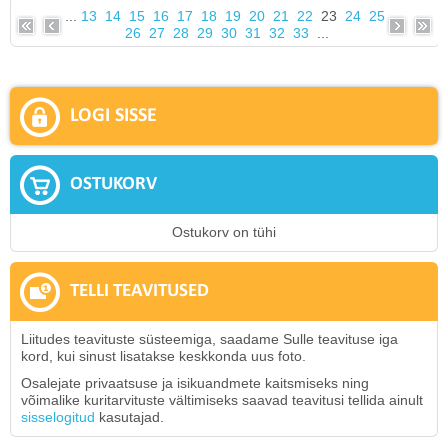
...
13
14
15
16
17
18
19
20
21
22
23
24
25
26
27
28
29
30
31
32
33
...
LOGI SISSE
OSTUKORV
Ostukorv on tühi
TELLI TEAVITUSED
Liitudes teavituste süsteemiga, saadame Sulle teavituse iga
kord, kui sinust lisatakse keskkonda uus foto.
Osalejate privaatsuse ja isikuandmete kaitsmiseks ning
võimalike kuritarvituste vältimiseks saavad teavitusi tellida ainult
sisselogitud
kasutajad.