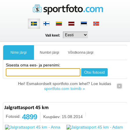
Vali keel:
Nime järgi
Numbri järgi
Võistkonna järgi
Sisesta oma ees- ja perenimi:
Hei! Esmakordselt sportfoto.com lehel? Loe kuidas
sportfoto.com toimib »
Jalgrattasport 45 km
4899
Fotosid:
Kuupäev: 15.08.2014