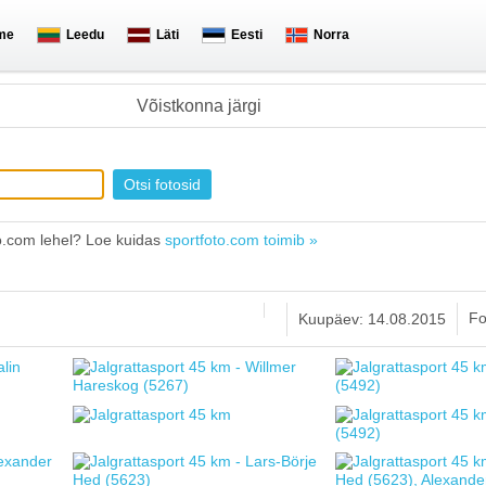
me
Leedu
Läti
Eesti
Norra
Võistkonna järgi
o.com lehel? Loe kuidas
sportfoto.com toimib »
Fo
Kuupäev: 14.08.2015