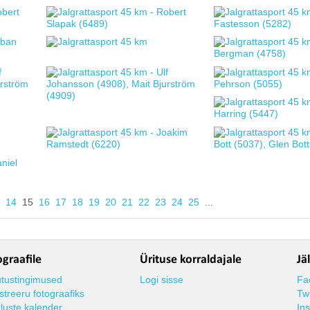
14
15
16
17
18
19
20
21
22
23
24
25
...
graafile
Ürituse korraldajale
Jä
tustingimused
Logi sisse
Fa
streeru fotograafiks
Twi
tluste kalender
In