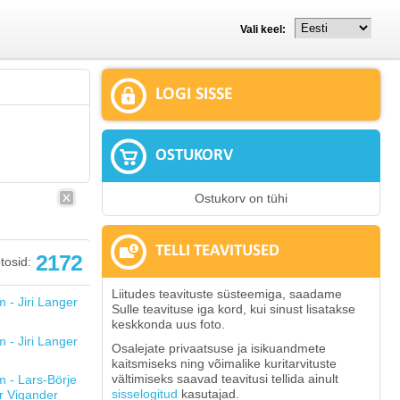
Vali keel:
LOGI SISSE
OSTUKORV
Ostukorv on tühi
TELLI TEAVITUSED
2172
tosid:
Liitudes teavituste süsteemiga, saadame
Sulle teavituse iga kord, kui sinust lisatakse
keskkonda uus foto.
Osalejate privaatsuse ja isikuandmete
kaitsmiseks ning võimalike kuritarvituste
vältimiseks saavad teavitusi tellida ainult
sisselogitud
kasutajad.