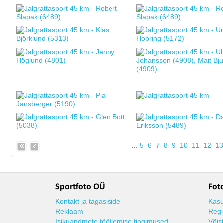
...
5
6
7
8
9
10
11
12
13
Sportfoto OÜ
Foto
Kontakt ja tagasiside
Kasu
Reklaam
Regi
Isikuandmete töötlemise tingimused
Võis