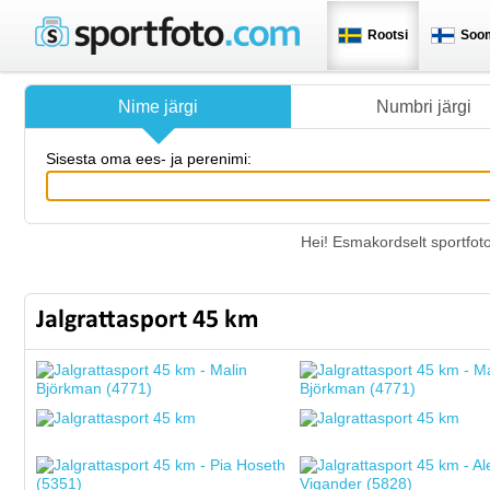
Rootsi
Soo
Nime järgi
Numbri järgi
Sisesta oma ees- ja perenimi:
Hei! Esmakordselt sportfot
Jalgrattasport 45 km