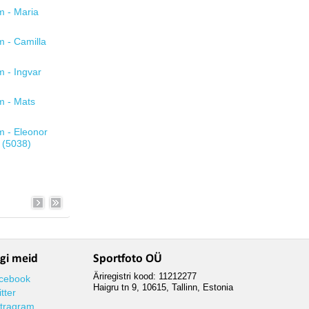
lgi meid
Sportfoto OÜ
Äriregistri kood: 11212277
cebook
Haigru tn 9, 10615, Tallinn, Estonia
tter
stragram