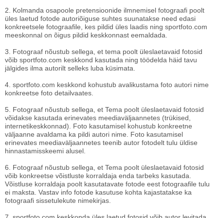
2. Kolmanda osapoole pretensioonide ilmnemisel fotograafi poolt
üles laetud fotode autoriõiguse suhtes suunatakse need edasi
konkreetsele fotograafile, kes pildid üles laadis ning sportfoto.com
meeskonnal on õigus pildid keskkonnast eemaldada.
3. Fotograaf nõustub sellega, et tema poolt üleslaetavaid fotosid
võib sportfoto.com keskkond kasutada ning töödelda häid tavu
jälgides ilma autorilt selleks luba küsimata.
4. sportfoto.com keskkond kohustub avalikustama foto autori nime
konkreetse foto detailvaates.
5. Fotograaf nõustub sellega, et Tema poolt üleslaetavaid fotosid
võidakse kasutada erinevates meediaväljaannetes (trükised,
internetikeskkonnad). Foto kasutamisel kohustub konkreetne
väljaanne avaldama ka pildi autori nime. Foto kasutamisel
erinevates meediaväljaannetes teenib autor fotodelt tulu üldise
hinnastamisskeemi alusel.
6. Fotograaf nõustub sellega, et Tema poolt üleslaetavaid fotosid
võib konkreetse võistluste korraldaja enda tarbeks kasutada.
Võistluse korraldaja poolt kasutatavate fotode eest fotograafile tulu
ei maksta. Vastav info fotode kasutuse kohta kajastatakse ka
fotograafi sissetulekute nimekirjas.
7. sportfoto.com keskkonda üles laetud fotosid võib autor levitada