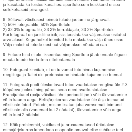
ja kasutada ka teistes kanalites. sportfoto.com keskkond ei sea
sellekohaseid piiranguid.
8. Sõltuvalt võistlusest toimub tulude jaotamine järgnevalt:
1) 50% fotograafile, 50% Sportfotole
2) 33.3% fotograafile, 33.3% korraldajale, 33.3% Sportfotole
Kui fotograaf on juriidiline isik, siis teostatakse väljamakse esitatud
arve alusel. Kogu hetkel teenitud tulu makstakse välja ühes osas.
Välja makstud fotode eest uut väljamakset nõuda ei saa.
9. Fotode hind ei ole fikseeritud ning Sportfoto jätab endale õiguse
muuta fotode hinda ilma etteteatamata.
10. Fotograaf kinnitab, et on tutvunud foto hinna kujunemise
reeglitega ja Tal ei ole pretensioone hindade kujunemise teemal.
11. Fotograafi poolt üleslaetavad fotod vaadatakse reeglina üle 2-3
tööpäeva jooksul ning pärast seda need avalikustatakse.
Erandjuhtudel (palju võistlusi ühel perioodil jne.) võib ülevaatamine
võtta kauem aega. Eelisjärjekorras vaadatakse üle äsja toimunud
võistluste fotod. Fotode, mis on lisatud juba varasemalt toimund
võistluste alla (vanemad kui 2 nädalat), ülevaatamine võib aega
võtta kuni 2 nädalat.
12. Kõik probleemid, vaidlused ja arusaamatused üritatakse
esmajärjekorras lahendada osapoolte omavahelise suhtluse teel.