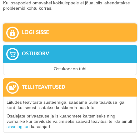
Kui osapooled omavahel kokkuleppele ei jõua, siis lahendatakse
probleemid kohtu korras.
LOGI SISSE
OSTUKORV
Ostukorv on tühi
TELLI TEAVITUSED
Liitudes teavituste süsteemiga, saadame Sulle teavituse iga
kord, kui sinust lisatakse keskkonda uus foto.
Osalejate privaatsuse ja isikuandmete kaitsmiseks ning
võimalike kuritarvituste vältimiseks saavad teavitusi tellida ainult
sisselogitud
kasutajad.