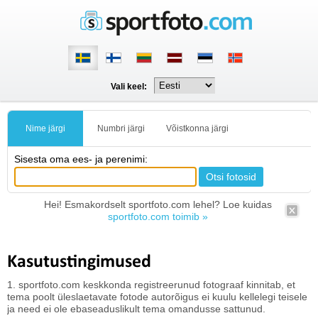
Vali keel:
Nime järgi
Numbri järgi
Võistkonna järgi
Sisesta oma ees- ja perenimi:
Hei! Esmakordselt sportfoto.com lehel? Loe kuidas
sportfoto.com toimib »
Kasutustingimused
1. sportfoto.com keskkonda registreerunud fotograaf kinnitab, et
tema poolt üleslaetavate fotode autorõigus ei kuulu kellelegi teisele
ja need ei ole ebaseaduslikult tema omandusse sattunud.