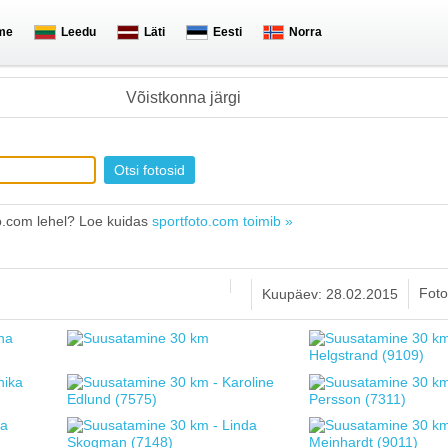
me
Leedu
Läti
Eesti
Norra
Võistkonna järgi
o.com lehel? Loe kuidas
sportfoto.com toimib »
Foto
Kuupäev: 28.02.2015