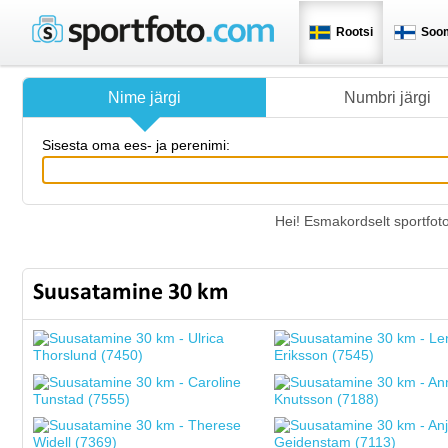
Rootsi
Soo
Nime järgi
Numbri järgi
Sisesta oma ees- ja perenimi:
Hei! Esmakordselt sportfot
Suusatamine 30 km