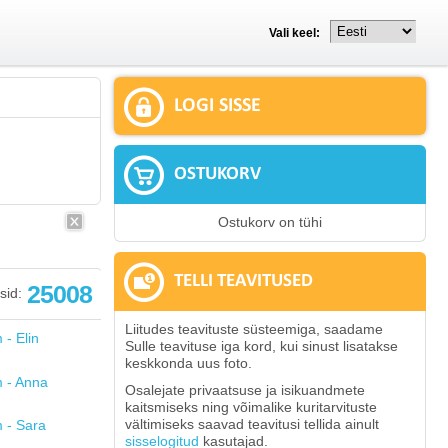
Vali keel:
LOGI SISSE
OSTUKORV
Ostukorv on tühi
TELLI TEAVITUSED
25008
sid:
Liitudes teavituste süsteemiga, saadame
Sulle teavituse iga kord, kui sinust lisatakse
keskkonda uus foto.
Osalejate privaatsuse ja isikuandmete
kaitsmiseks ning võimalike kuritarvituste
vältimiseks saavad teavitusi tellida ainult
sisselogitud
kasutajad.