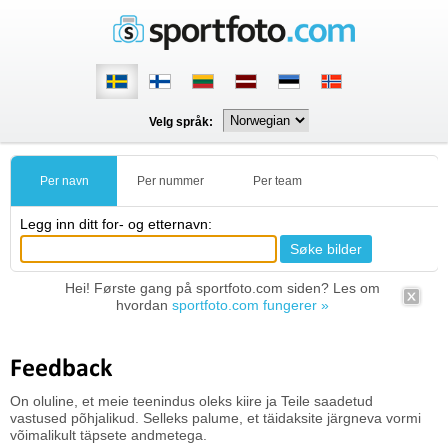
Velg språk:
Per navn
Per nummer
Per team
Legg inn ditt for- og etternavn:
Hei! Første gang på sportfoto.com siden? Les om
hvordan
sportfoto.com fungerer »
Feedback
On oluline, et meie teenindus oleks kiire ja Teile saadetud
vastused põhjalikud. Selleks palume, et täidaksite järgneva vormi
võimalikult täpsete andmetega.