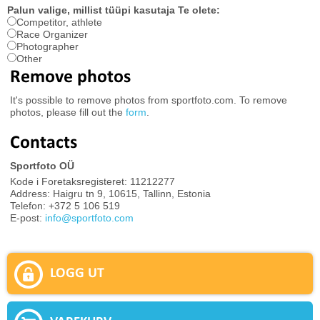
Palun valige, millist tüüpi kasutaja Te olete:
Competitor, athlete
Race Organizer
Photographer
Other
Remove photos
It's possible to remove photos from sportfoto.com. To remove
photos, please fill out the
form
.
Contacts
Sportfoto OÜ
Kode i Foretaksregisteret: 11212277
Address: Haigru tn 9, 10615, Tallinn, Estonia
Telefon: +372 5 106 519
E-post:
info@sportfoto.com
LOGG UT