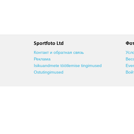
Sportfoto Ltd
Фо
Контакт и обратная связь
Усл
Реклама
Bec
Isikuandmete töötlemise tingimused
Even
Ostutingimused
Вой