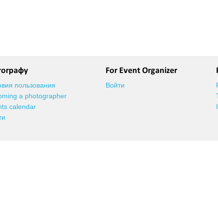
тографу
For Event Organizer
овия пользования
Войти
oming a photographer
ts calendar
ти