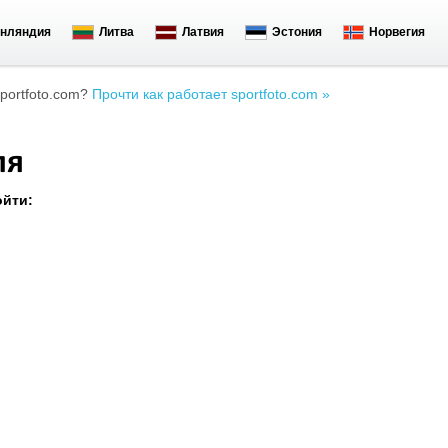
нляндия
Литва
Латвия
Эстония
Норвегия
portfoto.com?
Прочти как работает sportfoto.com »
ля
ойти: