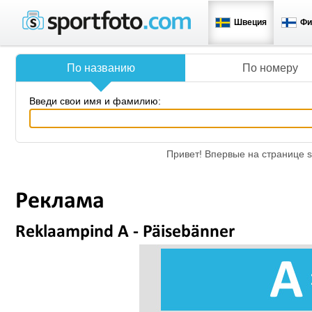
Швеция
Фи
По названию
По номеру
Введи свои имя и фамилию:
Привет! Впервые на странице s
Реклама
Reklaampind A - Päisebänner