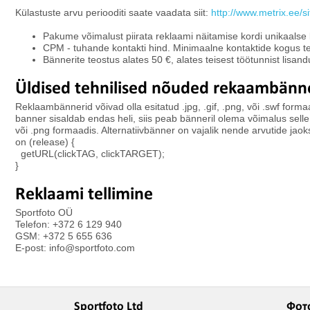
Külastuste arvu periooditi saate vaadata siit:
http://www.metrix.ee/
Pakume võimalust piirata reklaami näitamise kordi unikaalse
CPM - tuhande kontakti hind. Minimaalne kontaktide kogus t
Bännerite teostus alates 50 €, alates teisest töötunnist lisa
Üldised tehnilised nõuded rekaambänne
Reklaambännerid võivad olla esitatud .jpg, .gif, .png, või .swf form
banner sisaldab endas heli, siis peab bänneril olema võimalus selle v
või .png formaadis. Alternatiivbänner on vajalik nende arvutide jao
on (release) {
getURL(clickTAG, clickTARGET);
}
Reklaami tellimine
Sportfoto OÜ
Telefon: +372 6 129 940
GSM: +372 5 655 636
E-post: info@sportfoto.com
Sportfoto Ltd
Фот