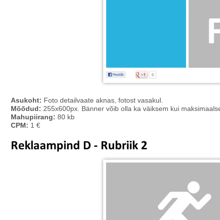
Asukoht:
Foto detailvaate aknas, fotost vasakul.
Mõõdud:
255x600px. Bänner võib olla ka väiksem kui maksimaal
Mahupiirang:
80 kb
CPM:
1 €
Reklaampind D - Rubriik 2