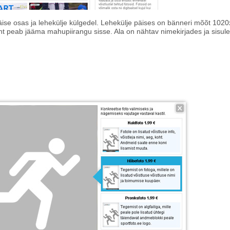
ise osas ja lehekülje külgedel. Lehekülje päises on bänneri mõõt 1020
 peab jääma mahupiirangu sisse. Ala on nähtav nimekirjades ja sisuleh