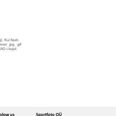
). Kui flash
ner .jpg, .gif
AG-i kujul:
olow us
Sportfoto OÜ