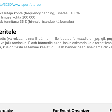
site/3260/www-sportfoto-ee
 kasutaja kohta (frequency capping): lisatasu +30%
ellimuse kohta 100 000
ndub tunnitasu 36 € (hinnale lisandub käibemaks)
ritele
aadis (va reklaampinna B bänner, mille lubatud formaadid on jpg, gif, png
äljalülitamiseks. Flash bännerile tuleb lisaks esitatada ka alternatiivbän
ks, kus on flashi esitamine keelatud. Flash bänner peab sisaldama clickT
ографу
For Event Organizer
F