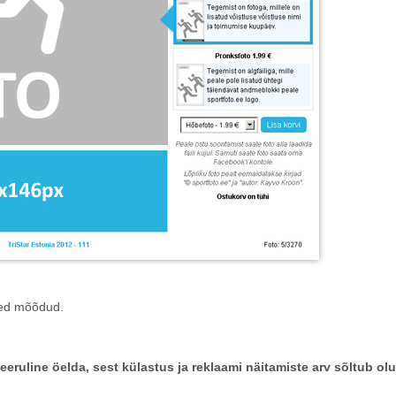
sed mõõdud.
uline öelda, sest külastus ja reklaami näitamiste arv sõltub olu