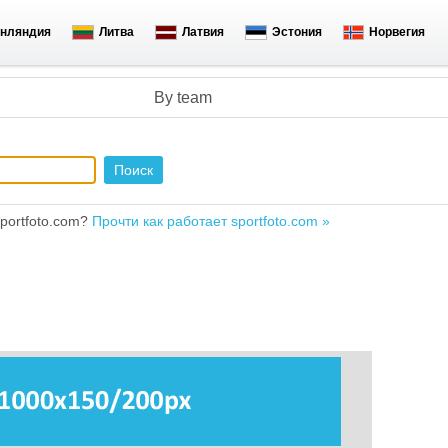
нляндия
Литва
Латвия
Эстония
Норвегия
By team
portfoto.com?
Прочти как работает sportfoto.com »