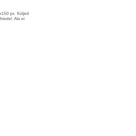
x150 px. Küljed
tedel. Ala ei