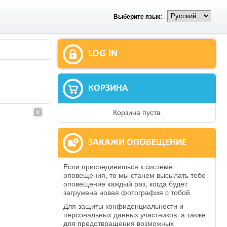
Выберите язык:
LOG IN
КОРЗИНА
Корзина пуста
ЗАКАЖИ ОПОВЕЩЕНИЕ
Если присоединишься к системе
оповещения, то мы станем высылать тебе
оповещение каждый раз, когда будет
загружена новая фотография с тобой.
Для защиты конфиденциальности и
персональных данных участников, а также
для предотвращения возможных