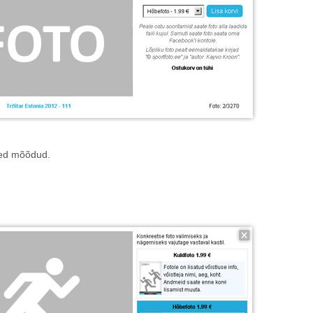
sed mõõdud.