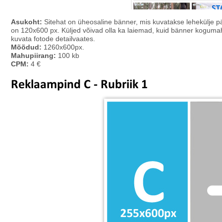
Asukoht:
Sitehat on üheosaline bänner, mis kuvatakse lehekülje pä
on 120x600 px. Küljed võivad olla ka laiemad, kuid bänner kogumaht
kuvata fotode detailvaates.
Mõõdud:
1260x600px.
Mahupiirang:
100 kb
CPM:
4 €
Reklaampind C - Rubriik 1