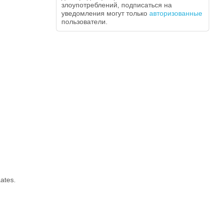
злоупотреблений, подписаться на
уведомления могут только
авторизованные
пользователи.
aates.