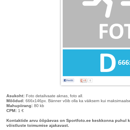
Asukoht:
Foto detailvaate aknas, foto all.
Mõõdud:
666x146px. Bänner võib olla ka väiksem kui maksimaal
Mahupiirang:
80 kb
CPM:
1 €
Kontaktide arvu ööpäevas on Sportfoto.ee keskkonna puhul keer
võistluste toimumise ajakavast.